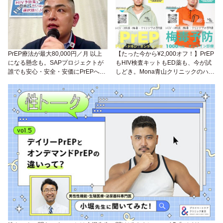
PrEP療法が最大80,000円／月 以上
【たった今から¥2,000オフ！】PrEP
になる懸念も。SAPプロジェクトが
もHIV検査キットもED薬も、今が試
誰でも安心・安全・安価にPrEPへア
しどき。Mona青山クリニックのハロ
クセスできるよう、署名活動を実施
ウィンキャンペーン第2弾は10/31ま
中
で！