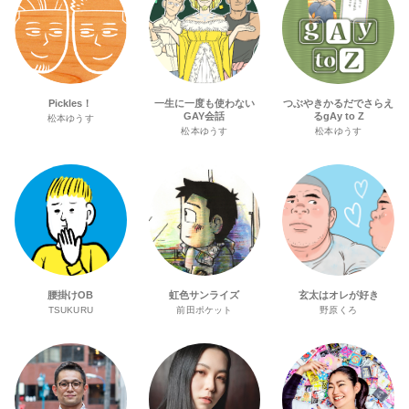
Pickles！
一生に一度も使わない
つぶやきかるだでさらえ
GAY会話
るgAy to Z
松本ゆうす
松本ゆうす
松本ゆうす
腰掛けOB
虹色サンライズ
玄太はオレが好き
TSUKURU
前田ポケット
野原くろ