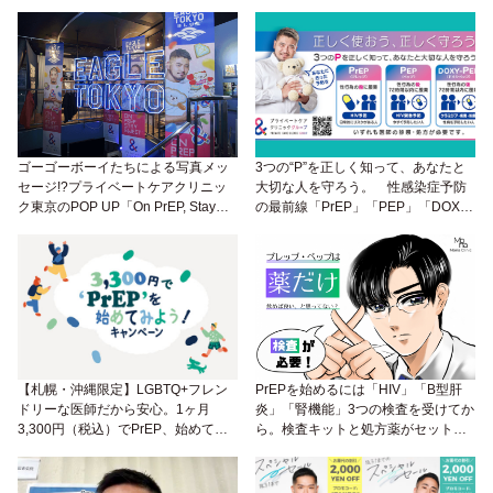
ゴーゴーボーイたちによる写真メッ
3つの“P”を正しく知って、あなたと
セージ!?プライベートケアクリニッ
大切な人を守ろう。 性感染症予防
ク東京のPOP UP「On PrEP, Stay
の最前線「PrEP」「PEP」「DOXY-
Sweet」が新宿二丁目で開催中！
PEP」のハウツー
【札幌・沖縄限定】LGBTQ+フレン
PrEPを始めるには「HIV」「B型肝
ドリーな医師だから安心。1ヶ月
炎」「腎機能」3つの検査を受けてか
3,300円（税込）でPrEP、始めてみ
ら。検査キットと処方薬がセットで
ない？
届く、Mona青山クリニックのオンラ
イン診療って、どんな感じ？