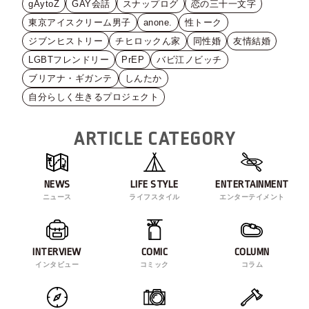
gAytoZ
GAY会話
スナップログ
恋の三十一文字
東京アイスクリーム男子
anone.
性トーク
ジブンヒストリー
チヒロックん家
同性婚
友情結婚
LGBTフレンドリー
PrEP
バビ江ノビッチ
ブリアナ・ギガンテ
しんたか
自分らしく生きるプロジェクト
ARTICLE CATEGORY
NEWS
LIFE STYLE
ENTERTAINMENT
ニュース
ライフスタイル
エンターテイメント
INTERVIEW
COMIC
COLUMN
インタビュー
コミック
コラム