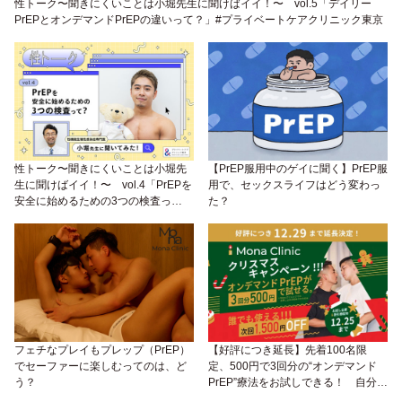
性トーク〜聞きにくいことは小堀先生に聞けばイイ！〜 vol.5「デイリー
PrEPとオンデマンドPrEPの違いって？」#プライベートケアクリニック東京
性トーク〜聞きにくいことは小堀先
【PrEP服用中のゲイに聞く】PrEP服
生に聞けばイイ！〜 vol.4「PrEPを
用で、セックスライフはどう変わっ
安全に始めるための3つの検査っ
た？
て？」#プライベートケアクリニック
東京
フェチなプレイもプレップ（PrEP）
【好評につき延長】先着100名限
でセーファーに楽しむってのは、ど
定、500円で3回分の“オンデマンド
う？
PrEP”療法をお試しできる！ 自分の
性生活にフィットしたHIV予防を心が