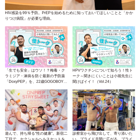
HIV感染を99％予防。PrEPを始めるために知っておいてほしいことと「かか
りつけ病院」が必要な理由。
「生でも安全」はウソ！？梅毒・ク
HPVワクチンについて知ろう！性ト
ラミジア・淋病を防ぐ最新の予防薬
ーク～聞きにくいことは小堀先生に
「DoxyPEP」を、22歳GOGOBOYダ
聞けばイイ！（Vol.24）
イゴと学ぼう！性トーク〜聞きにく
いことは小堀先生に聞けばイイ！
（Vol.26）
遊んで、持ち帰る“性の健康”。新宿二
診察室から飛び出して、寄り添いた
丁目で、セクシャルヘルスセットを
い。プライド月間に広がる、プライ