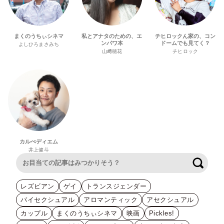
まくのうちぃシネマ
私とアナタのための、エ
チヒロックん家の、コン
ンパワ本
ドームでも見てく？
よしひろまさみち
山﨑穂花
チヒロック
カルぺディエム
井上健斗
検索
レズビアン
ゲイ
トランスジェンダー
バイセクシュアル
アロマンティック
アセクシュアル
カップル
まくのうちぃシネマ
映画
Pickles!