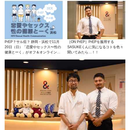
けよう。＃Mona青山クリニック
PrEP？サル痘？ 静岡・浜松で11月
［ON PrEP］PrEPを服用する
20日（日）「恋愛やセックス〜性の
SASUKEくんに気になるコトを色々
健康とーく」がオフ＆オンラインに
聞いてみたら…！！
て開催！