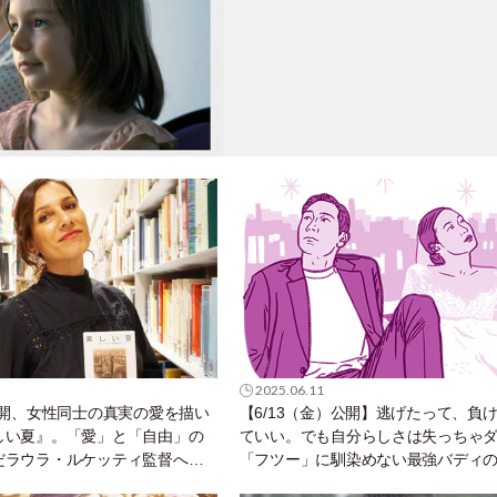
2025.06.11
公開、女性同士の真実の愛を描い
【6/13（金）公開】逃げたって、負
しい夏』。「愛」と「自由」の
ていい。でも自分らしさは失っちゃ
だラウラ・ルケッティ監督へイ
「フツー」に馴染めない最強バディの
を描く映画「ラブ・イン・ザ・ビッ