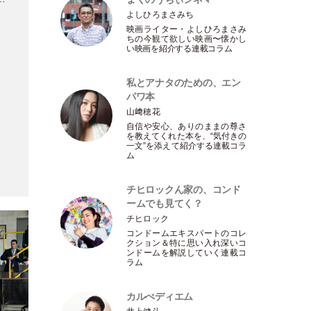
よしひろまさみち
映画ライター
・
よしひろまさみ
ちの今観て欲しい映画〜懐かし
い映画を紹介する連載コラム
私とアナタのための、エン
パワ本
山﨑穂花
自信や安心、ありのままの尊さ
を教えてくれた本を、“気付きの
一文”を添えて紹介する連載コラ
ム
チヒロックん家の、コンド
ームでも見てく？
チヒロック
コンドームエキスパートのコレ
クション＆特に思い入れ深いコ
ンドームを解説していく連載コ
ラム
カルぺディエム