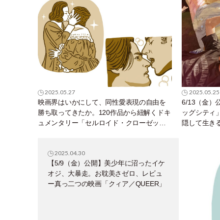
2025.05.27
2025.05.25
映画界はいかにして、同性愛表現の自由を
6/13（金
勝ち取ってきたか。120作品から紐解くドキ
ッグシティ
ュメンタリー「セルロイド・クローゼッ
隠して生き
ト」を今こそ、観てほしいの
した本当の
2025.04.30
【5/9（金）公開】美少年に沼ったイケ
オジ、大暴走。お耽美さゼロ、レビュ
ー真っ二つの映画「クィア／QUEER」