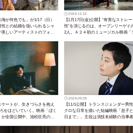
2024.11.12
海が何色でも」が1/17（日）
【1⽉17⽇(⾦)公開】“有害なストレ
男性との結婚を強いられるシャ
性”を演じるのは、オープンリーゲイ
が美しいアーティストのフォン
2人。Ａ２４初のミュージカル映画「
う様を、環境問題を交えて描く
クス!! ザ・ミュージカル」は下ネタ
刺効きまくり！
2024.09.28
スケートが、生きづらさを抱え
【11/1公開】トランスジェンダー男
ころをほどいていく。映画「ぼく
クロな日常を描いた短編映画「息子
」が全国公開中、池松壮亮の恋
日まで」。主役は演技未経験の当事
竜也も出演
田貴将さん