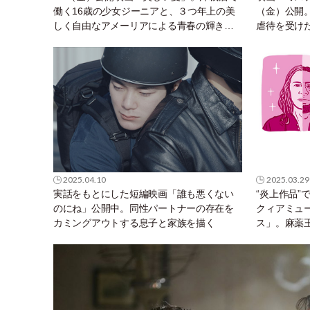
働く16歳の少女ジーニアと、３つ年上の美
（金）公開
しく自由なアメーリアによる青春の輝きと
虐待を受け
残酷さを瑞々しく描く
2025.04.10
2025.03.29
実話をもとにした短編映画「誰も悪くない
“炎上作品”
のにね」公開中。同性パートナーの存在を
クィアミュ
カミングアウトする息子と家族を描く
ス」。麻薬
リアの運命