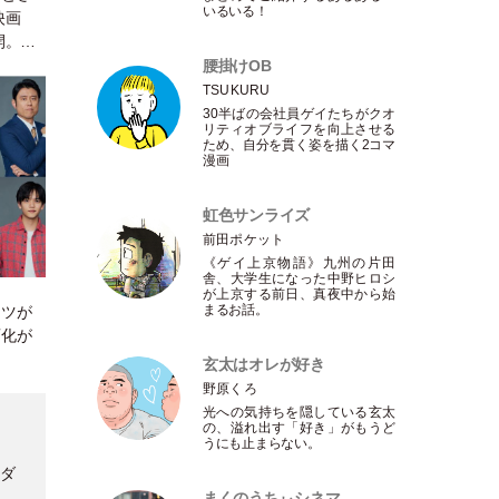
いるいる！
映画
開。ト
ドラァ
腰掛けOB
出演
TSUKURU
30半ばの会社員ゲイたちがクオ
リティオブライフを向上させる
ため、自分を貫く姿を描く2コマ
漫画
虹色サンライズ
前田ポケット
《ゲイ上京物語》九州の片田
舎、大学生になった中野ヒロシ
が上京する前日、真夜中から始
まるお話。
ンツが
画化が
玄太はオレが好き
野原くろ
光への気持ちを隠している玄太
の、溢れ出す
「
好き
」
がもうど
うにも止まらない。
のダ
青
まくのうちぃシネマ