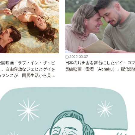
ィ」
2025.05.07
）公開映画「ラブ・イン・ザ・ビ
日本の片田舎を舞台にしたゲイ・ロ
」。自由奔放なジェヒとゲイを
長編映画「愛着（Aichaku）」配信開
るフンスが、同居生活から見出
「私」