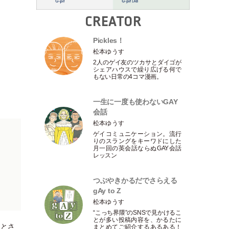
CREATOR
Pickles！
松本ゆうす
2人のゲイ友のツカサとダイゴが
シェアハウスで繰り広げる何で
もない日常の4コマ漫画。
一生に一度も使わないGAY
会話
松本ゆうす
ゲイコミュニケーション。流行
りのスラングをキーワドにした
月一回の英会話ならぬGAY会話
レッスン
つぶやきかるだでさらえる
gAy to Z
松本ゆうす
“こっち界隈”のSNSで見かけるこ
とが多い投稿内容を、かるたに
たとさ
まとめてご紹介するあるある！