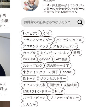
井上健斗
FTM
・
井上健斗がトランスジェ
ンダーのモヤモヤやハッピーな
生き方を伝える連載コラム
ート男
の俳優
検索
ディッ
全開、風
レズビアン
ゲイ
トランスジェンダー
バイセクシュアル
アロマンティック
アセクシュアル
カップル
まくのうちぃシネマ
映画
Pickles!
gAytoZ
GAY会話
スナップログ
恋の三十一文字
東京アイスクリーム男子
anone.
性トーク
ジブンヒストリー
性のミ
チヒロックん家
同性婚
友情結婚
と呼ぶ
LGBTフレンドリー
PrEP
者、合
バビ江ノビッチ
ブリアナ・ギガンテ
しんたか