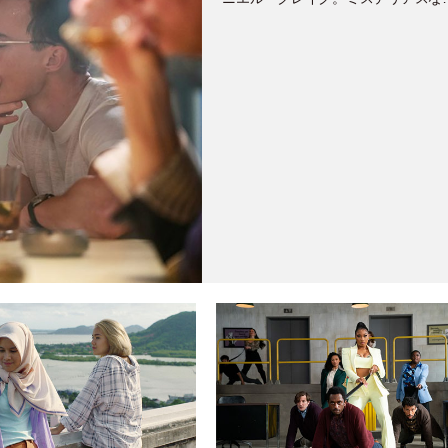
年を渇望する、米人駐在員の“究極の
愛”を描く