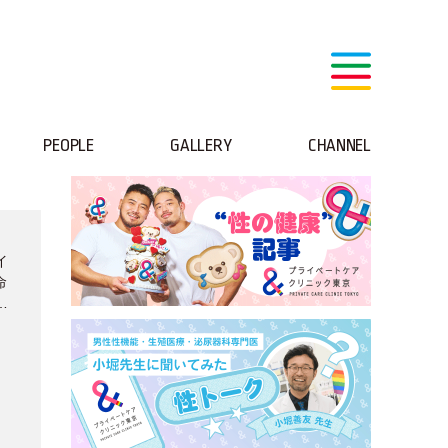
PEOPLE
GALLERY
CHANNEL
イ
命
ー