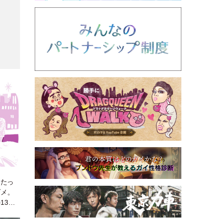
けたっ
ダメ。
13年
グシテ