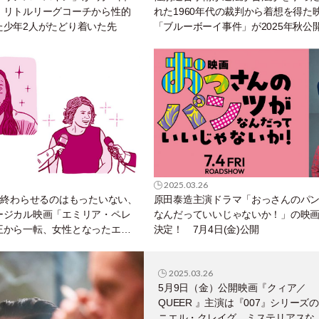
。リトルリーグコーチから性的
れた1960年代の裁判から着想を得た
た少年2人がたどり着いた先
「ブルーボーイ事件」が2025年秋公
ランスジェンダー女性の中川未悠や
グクイーンのイズミ・セクシーらが
2025.03.26
で終わらせるのはもったいない、
原田泰造主演ドラマ「おっさんのパ
ージカル映画「エミリア・ペレ
なんだっていいじゃないか！」の映
王から一転、女性となったエミ
決定！ 7月4日(金)公開
2025.03.26
5月9日（金）公開映画『クィア／
QUEER 』主演は『007』シリーズ
ニエル・クレイグ。ミステリアスな