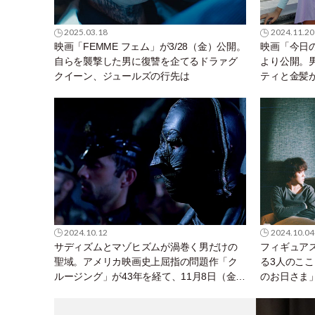
2025.03.18
2024.11.20
映画「FEMME フェム」が3/28（金）公開。
映画「今日の
自らを襲撃した男に復讐を企てるドラァグ
より公開。
クイーン、ジュールズの行先は
ティと金髪
が惹かれ合
2024.10.12
2024.10.04
サディズムとマゾヒズムが渦巻く男だけの
フィギュア
聖域。アメリカ映画史上屈指の問題作「ク
る3人のこ
ルージング」が43年を経て、11月8日（金）
のお日さま
日本公開
人役に若葉