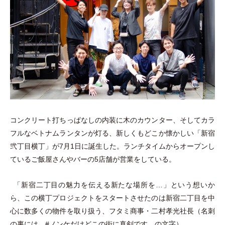
コンクリート打ちっぱなしの内装に木のカウンター、そしてカラ
フルなベトナムランタンが灯る、新しくもどこか懐かしい
「
新宿
弐丁目横丁
」
が7月1日に誕生した。ランチタイムからオープンし
ているご飯屋さんやバーの5店舗が営業をしている。
「
新宿二丁目の魅力を伝える新たな場所を…
」
という想いか
ら、この横丁プロジェクトをスタートさせたのは新宿二丁目を中
心に数多くの物件を取り扱う、フタミ商事
・
二村孝光社長
（
名刺
の裏には、#ノンケだけどこの街に真剣です。の文字
）
。