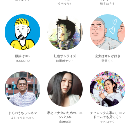
松本ゆうす
松本ゆうす
腰掛けOB
虹色サンライズ
玄太はオレが好き
TSUKURU
前田ポケット
野原くろ
まくのうちぃシネマ
私とアナタのための、エ
チヒロックん家の、コン
ンパワ本
ドームでも見てく？
よしひろまさみち
山﨑穂花
チヒロック