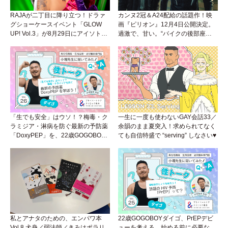
RAJAが二丁目に降り立つ！ドラァ
カンヌ2冠＆A24配給の話題作！映
グショーケースイベント「GLOW
画『ピリオン』12月4日公開決定。
UP! Vol.3」が8月29日にアイソトー
過激で、甘い。“バイクの後部座
プラウンジで開催！
席”から始まるラブストーリー。
「生でも安全」はウソ！？梅毒・ク
一生に一度も使わないGAY会話33／
ラミジア・淋病を防ぐ最新の予防薬
余韻のまま夏突入！求められてなく
「DoxyPEP」を、22歳GOGOBOY
ても自信特盛で “serving” しなさい♥
ダイゴと学ぼう！性トーク〜聞きに
くいことは小堀先生に聞けばイイ！
（Vol.26）
私とアナタのための、エンパワ本
22歳GOGOBOYダイゴ、PrEPデビ
Vol.8 犬身／弱法師／きみはポラリ
ューを考える。始める前に必要な