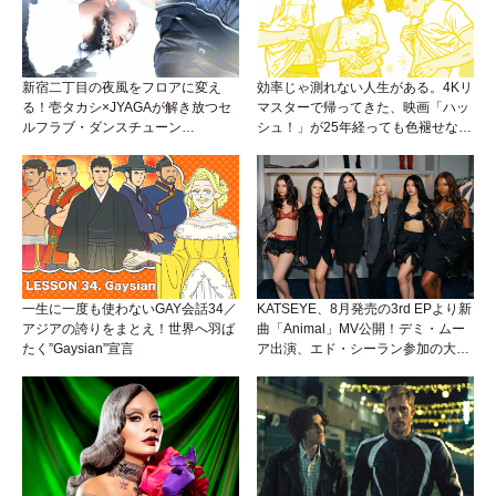
新宿二丁目の夜風をフロアに変え
効率じゃ測れない人生がある。4Kリ
る！壱タカシ×JYAGAが解き放つセ
マスターで帰ってきた、映画「ハッ
ルフラブ・ダンスチューン
シュ！」が25年経っても色褪せない
「Okaaayyy!!!」が遂にリリース！
理由。
一生に一度も使わないGAY会話34／
KATSEYE、8月発売の3rd EPより新
アジアの誇りをまとえ！世界へ羽ば
曲「Animal」MV公開！デミ・ムー
たく”Gaysian”宣言
ア出演、エド・シーラン参加の大胆
アンセムは必聴！