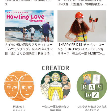
ス
HIV検査・B型肝炎・腎機能検査っ
て？開始前検査のヒミツを知ろう！
性トーク～聞きにくいことは小堀先
生に聞けばイイ！（Vol.25）
ナイモン初の恋愛リアリティショー
【HAPPY PRIDE】チャペル・ロー
『ハウリングラブ』が2026年7月17
ンが「Pink Pony Club」Tシャツを
日（金）より公開決定！初回は待望
リリース。売上の一部をLGBTQ+＆
の“GMPD”編！？
トランスジェンダーユース支援プロ
ジェクトへ寄付
CREATOR
Pickles！
一生に一度も使わない
つぶやきかるだでさらえ
GAY会話
るgAy to Z
松本ゆうす