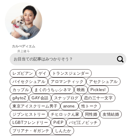
カルぺディエム
井上健斗
検索
レズビアン
ゲイ
トランスジェンダー
バイセクシュアル
アロマンティック
アセクシュアル
カップル
まくのうちぃシネマ
映画
Pickles!
gAytoZ
GAY会話
スナップログ
恋の三十一文字
東京アイスクリーム男子
anone.
性トーク
ジブンヒストリー
チヒロックん家
同性婚
友情結婚
LGBTフレンドリー
PrEP
バビ江ノビッチ
ブリアナ・ギガンテ
しんたか