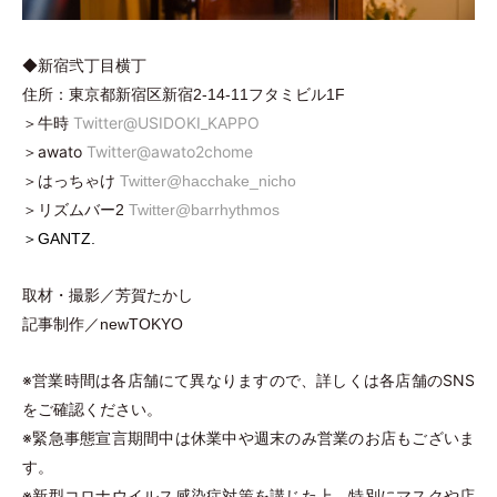
◆新宿弐丁目横丁
住所：東京都新宿区新宿2-14-11フタミビル1F
＞牛時
Twitter@USIDOKI_KAPPO
＞awato
Twitter@awato2chome
＞はっちゃけ
Twitter@hacchake_nicho
＞リズムバー2
Twitter@barrhythmos
＞
GANTZ.
取材
・
撮影／芳賀たかし
記事制作／newTOKYO
※営業時間は各店舗にて異なりますので、詳しくは各店舗のSNS
をご確認ください。
※緊急事態宣言期間中は休業中や週末のみ営業のお店もございま
す。
※新型コロナウイルス感染症対策を講じた上、特別にマスクや店