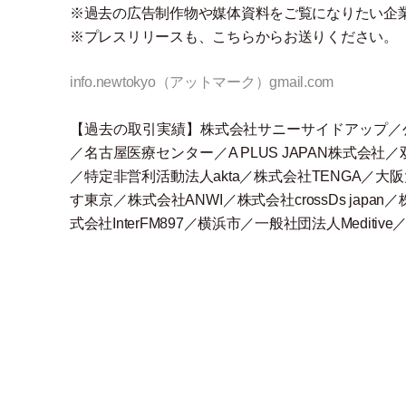
※過去の広告制作物や媒体資料をご覧になりたい企
※プレスリリースも、こちらからお送りください。
info.newtokyo
（
アットマーク
）
gmail.com
【過去の取引実績】株式会社サニーサイドアップ／公
／名古屋医療センター／A PLUS JAPAN株式
／特定非営利活動法人akta／株式会社TENGA／
す東京／株式会社ANWI／株式会社crossDs jap
式会社InterFM897／横浜市／一般社団法人Mediti