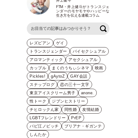
井上健斗
FTM
・
井上健斗がトランスジェ
ンダーのモヤモヤやハッピーな
生き方を伝える連載コラム
検索
レズビアン
ゲイ
トランスジェンダー
バイセクシュアル
アロマンティック
アセクシュアル
カップル
まくのうちぃシネマ
映画
Pickles!
gAytoZ
GAY会話
スナップログ
恋の三十一文字
東京アイスクリーム男子
anone.
性トーク
ジブンヒストリー
チヒロックん家
同性婚
友情結婚
LGBTフレンドリー
PrEP
バビ江ノビッチ
ブリアナ・ギガンテ
しんたか