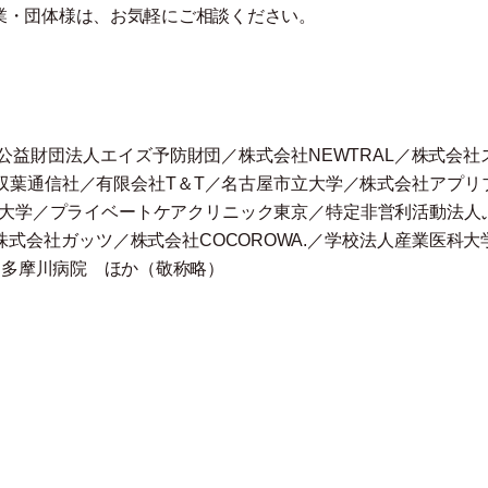
業
・
団体様は、お気軽にご相談ください。
益財団法人エイズ予防財団／株式会社NEWTRAL／株式会社
会社／双葉通信社／有限会社T＆T／名古屋市立大学／株式会社アプリ
大阪大学／プライベートケアクリニック東京／特定非営利活動法人
an／株式会社ガッツ／株式会社COCOROWA.／学校法人産業医科
ve／多摩川病院 ほか
（
敬称略
）