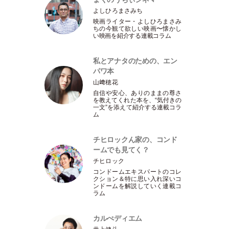
よしひろまさみち
映画ライター
・
よしひろまさみ
ちの今観て欲しい映画〜懐かし
い映画を紹介する連載コラム
私とアナタのための、エン
パワ本
山﨑穂花
自信や安心、ありのままの尊さ
を教えてくれた本を、“気付きの
一文”を添えて紹介する連載コラ
ム
チヒロックん家の、コンド
ームでも見てく？
チヒロック
コンドームエキスパートのコレ
クション＆特に思い入れ深いコ
ンドームを解説していく連載コ
ラム
カルぺディエム