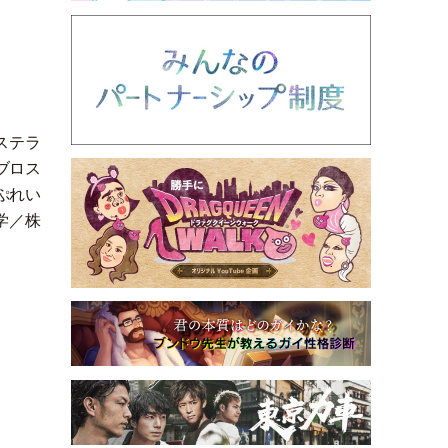
ステラ
ブロス
ぷれい
大学／株