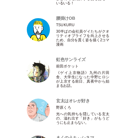
いるいる！
腰掛けOB
TSUKURU
30半ばの会社員ゲイたちがクオ
リティオブライフを向上させる
ため、自分を貫く姿を描く2コマ
漫画
虹色サンライズ
前田ポケット
《ゲイ上京物語》九州の片田
舎、大学生になった中野ヒロシ
が上京する前日、真夜中から始
まるお話。
玄太はオレが好き
野原くろ
光への気持ちを隠している玄太
の、溢れ出す
「
好き
」
がもうど
うにも止まらない。
まくのうちぃシネマ