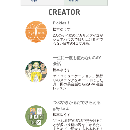
CREATOR
Pickles！
松本ゆうす
2人のゲイ友のツカサとダイゴが
シェアハウスで繰り広げる何で
もない日常の4コマ漫画。
一生に一度も使わないGAY
会話
松本ゆうす
ゲイコミュニケーション。流行
りのスラングをキーワドにした
月一回の英会話ならぬGAY会話
レッスン
つぶやきかるだでさらえる
gAy to Z
松本ゆうす
“こっち界隈”のSNSで見かけるこ
とが多い投稿内容を、かるたに
まとめてご紹介するあるある！