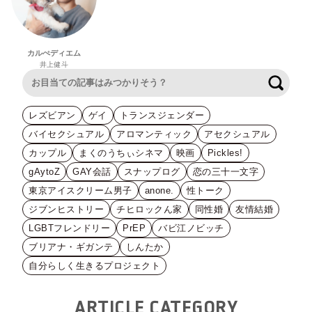
カルぺディエム
井上健斗
検索
レズビアン
ゲイ
トランスジェンダー
バイセクシュアル
アロマンティック
アセクシュアル
カップル
まくのうちぃシネマ
映画
Pickles!
gAytoZ
GAY会話
スナップログ
恋の三十一文字
東京アイスクリーム男子
anone.
性トーク
ジブンヒストリー
チヒロックん家
同性婚
友情結婚
LGBTフレンドリー
PrEP
バビ江ノビッチ
ブリアナ・ギガンテ
しんたか
自分らしく生きるプロジェクト
ARTICLE CATEGORY