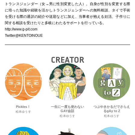
トランスジェンダー
（
女→男に性別変更した人
）
。自身が性別を変更する際
に培った知識や経験を活かしトランスジェンダーへの無料相談、タイで手術
を受ける際の通訳の紹介や送迎などに加え、当事者が抱える妊活、子作りに
関する相談を受けたりと多岐にわたるサポートを行っている。
http://www.g-pit.com
Twitter@KENTOINOUE
CREATOR
Pickles！
一生に一度も使わない
つぶやきかるだでさらえ
GAY会話
るgAy to Z
松本ゆうす
松本ゆうす
松本ゆうす