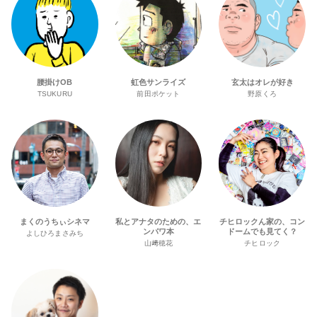
腰掛けOB
虹色サンライズ
玄太はオレが好き
TSUKURU
前田ポケット
野原くろ
まくのうちぃシネマ
私とアナタのための、エ
チヒロックん家の、コン
ンパワ本
ドームでも見てく？
よしひろまさみち
山﨑穂花
チヒロック