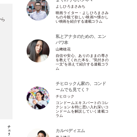
よしひろまさみち
映画ライター
・
よしひろまさみ
ちの今観て欲しい映画〜懐かし
から
い映画を紹介する連載コラム
私とアナタのための、エン
パワ本
山﨑穂花
自信や安心、ありのままの尊さ
を教えてくれた本を、“気付きの
一文”を添えて紹介する連載コラ
ム
チヒロックん家の、コンド
ームでも見てく？
チヒロック
コンドームエキスパートのコレ
クション＆特に思い入れ深いコ
ンドームを解説していく連載コ
ラム
カルぺディエム