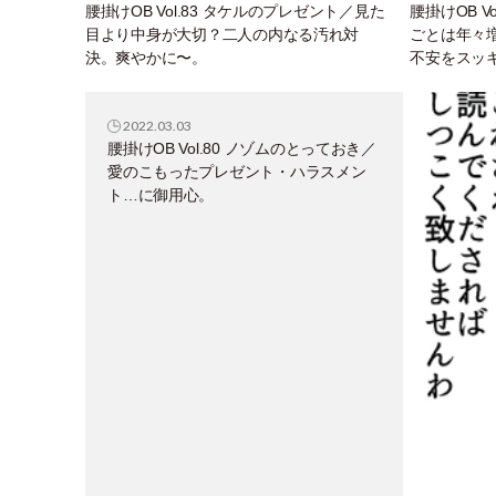
腰掛けOB Vol.83 タケルのプレゼント／見た
腰掛けOB V
目より中身が大切？二人の内なる汚れ対
ごとは年々
決。爽やかに〜。
不安をスッ
2022.03.03
腰掛けOB Vol.80 ノゾムのとっておき／
愛のこもったプレゼント・ハラスメン
ト…に御用心。