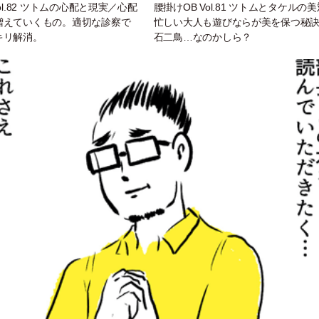
ol.82 ツトムの心配と現実／心配
腰掛けOB Vol.81 ツトムとタケルの
増えていくもの。適切な診察で
忙しい大人も遊びならが美を保つ秘
キリ解消。
石二鳥…なのかしら？