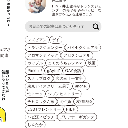
井上健斗
FTM
・
井上健斗がトランスジェ
ンダーのモヤモヤやハッピーな
生き方を伝える連載コラム
検索
レズビアン
ゲイ
トランスジェンダー
バイセクシュアル
ピュアさ
アロマンティック
アセクシュアル
る間違
カップル
まくのうちぃシネマ
映画
Pickles!
gAytoZ
GAY会話
スナップログ
恋の三十一文字
東京アイスクリーム男子
anone.
性トーク
ジブンヒストリー
チヒロックん家
同性婚
友情結婚
LGBTフレンドリー
PrEP
バビ江ノビッチ
ブリアナ・ギガンテ
しんたか