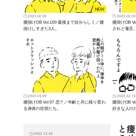
2023.02.03
2023.02.03
腰掛けOB Vol.100 最後まで自分らしく／腰
腰掛けOB V
掛けしすぎた3人。
されど毒舌
2023.01.09
2022.12.11
腰掛けOB Vol.97 恋？／年齢と共に移り変わ
腰掛けOB V
る身体の症状たち。
好きな人の
2022.11.10