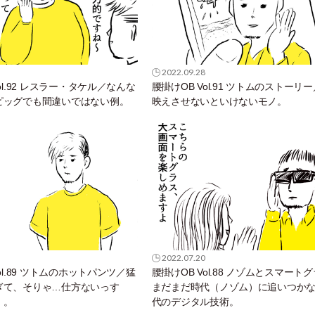
2022.09.28
ol.92 レスラー・タケル／なんな
腰掛けOB Vol.91 ツトムのストーリ
ピッグでも間違いではない例。
映えさせないといけないモノ。
2022.07.20
ol.89 ツトムのホットパンツ／猛
腰掛けOB Vol.88 ノゾムとスマート
ぎて、そりゃ…仕方ないっす
まだまだ時代（ノゾム）に追いつか
）。
代のデジタル技術。