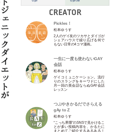
CREATOR
Pickles！
松本ゆうす
2人のゲイ友のツカサとダイゴが
シェアハウスで繰り広げる何で
もない日常の4コマ漫画。
一生に一度も使わないGAY
会話
松本ゆうす
ゲイコミュニケーション。流行
りのスラングをキーワドにした
月一回の英会話ならぬGAY会話
レッスン
つぶやきかるだでさらえる
gAy to Z
松本ゆうす
“こっち界隈”のSNSで見かけるこ
とが多い投稿内容を、かるたに
まとめてご紹介するあるある！