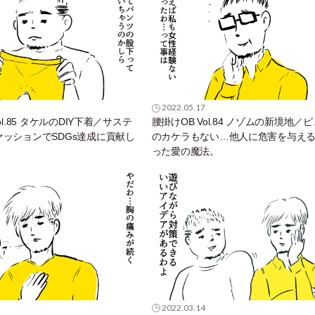
2022.05.17
ol.85 タケルのDIY下着／サステ
腰掛けOB Vol.84 ノゾムの新境地／
ッションでSDGs達成に貢献し
のカケラもない…他人に危害を与え
った愛の魔法。
2022.03.14