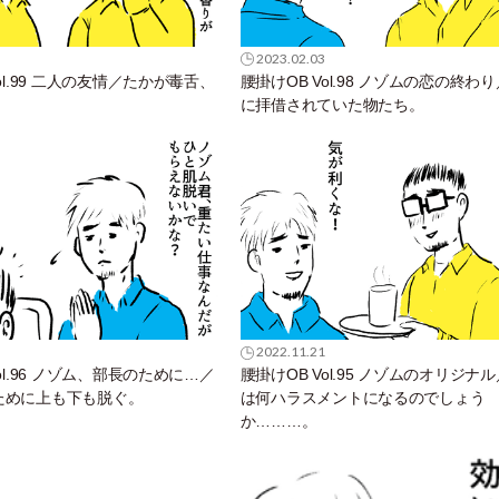
2023.02.03
ol.99 二人の友情／たかが毒舌、
腰掛けOB Vol.98 ノゾムの恋の終わ
。
に拝借されていた物たち。
2022.11.21
ol.96 ノゾム、部長のために…／
腰掛けOB Vol.95 ノゾムのオリジナ
ために上も下も脱ぐ。
は何ハラスメントになるのでしょう
か………。