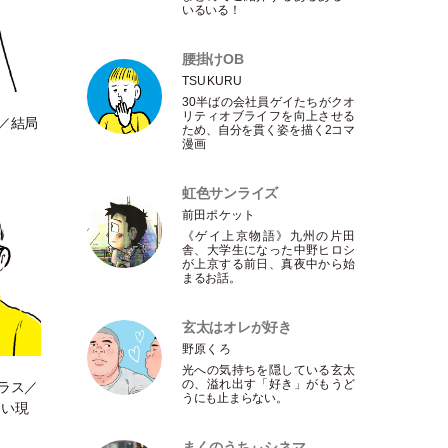
いるいる！
腰掛けOB
TSUKURU
30半ばの会社員ゲイたちがクオ
リティオブライフを向上させる
ー／結局
ため、自分を貫く姿を描く2コマ
漫画
虹色サンライズ
前田ポケット
《ゲイ上京物語》九州の片田
舎、大学生になった中野ヒロシ
が上京する前日、真夜中から始
まるお話。
玄太はオレが好き
野原くろ
光への気持ちを隠している玄太
の、溢れ出す
「
好き
」
がもうど
グラス／
うにも止まらない。
ない現
まくのうちぃシネマ