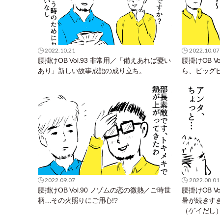
2022.10.21
2022.10.07
腰掛けOB Vol.93 非常用／「備えあれば憂い
腰掛けOB V
あり」新しい故事成語の成り立ち。
ら、ビッグ
2022.09.07
2022.08.01
腰掛けOB Vol.90 ノゾムの恋の微熱／ご時世
腰掛けOB V
柄…その火照りにご用心!?
暑が続きす
（ゲイだし