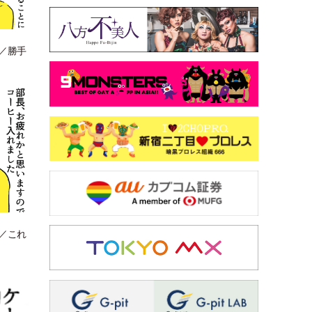
り／勝手
ル／これ