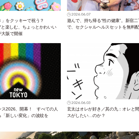
2026.06.07
さ」をクッキーで祝う？
遊んで、持ち帰る“性の健康”。新宿二
BOYと楽しむ、ちょっとかわいい
で、セクシャルヘルスセットを無料
画が大阪で開催
2026.06.03
ス2026、開幕！ すべての人
玄太はオレが好き／其の九：オレと
ら「新しい変化」の波紋を
スがしたい…のか？