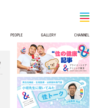
PEOPLE
GALLERY
CHANNEL
！
ラ
」が