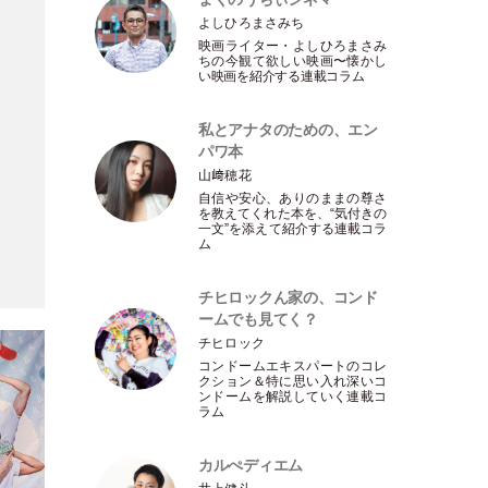
よしひろまさみち
映画ライター
・
よしひろまさみ
ちの今観て欲しい映画〜懐かし
い映画を紹介する連載コラム
私とアナタのための、エン
パワ本
山﨑穂花
自信や安心、ありのままの尊さ
を教えてくれた本を、“気付きの
一文”を添えて紹介する連載コラ
ム
チヒロックん家の、コンド
ームでも見てく？
チヒロック
コンドームエキスパートのコレ
クション＆特に思い入れ深いコ
ンドームを解説していく連載コ
ラム
カルぺディエム