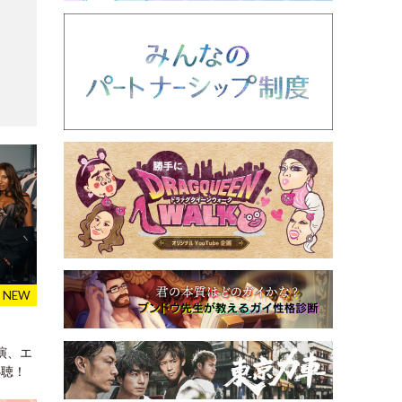
曲
出演、エ
必聴！