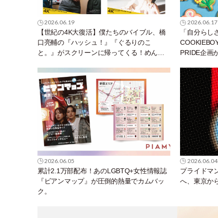
2026.06.19
2026.06.17
【世紀の4K大復活】僕たちのバイブル、橋
「自分らし
口亮輔の『ハッシュ！』『ぐるりのこ
COOKIE
と。』がスクリーンに帰ってくる！めんど
PRIDE企
くさいリアルと生きていくためのサバイバ
ル・ガイド
2026.06.05
2026.06.04
累計2.1万部配布！あのLGBTQ+女性情報誌
プライドマン
『ビアンマップ』が圧倒的熱量でカムバッ
へ、東京か
ク。