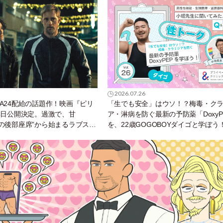
2026.07.26
A24配給の話題作！映画『ピリ
「生でも安全」はウソ！？梅毒・ク
4日公開決定。過激で、甘
ア・淋病を防ぐ最新の予防薬「DoxyP
の後部座席”から始まるラブスト
を、22歳GOGOBOYダイゴと学ぼう
ーク〜聞きにくいことは小堀先生に
イイ！（Vol.26）