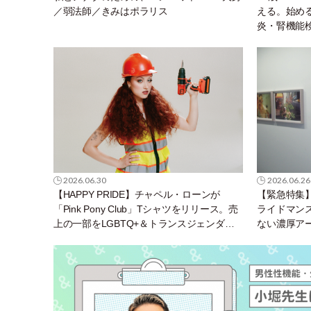
／弱法師／きみはポラリス
える。始める
炎・腎機能
を知ろう！
堀先生に聞け
2026.06.30
2026.06.26
【HAPPY PRIDE】チャペル・ローンが
【緊急特集
「Pink Pony Club」Tシャツをリリース。売
ライドマン
上の一部をLGBTQ+＆トランスジェンダー
ない濃厚ア
ユース支援プロジェクトへ寄付