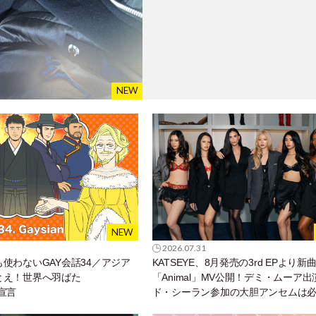
2026.07.31
使わないGAY会話34／アジア
KATSEYE、8月発売の3rd EPより新
とえ！世界へ羽ばた
「Animal」MV公開！デミ・ムーア
”宣言
ド・シーラン参加の大胆アンセムは