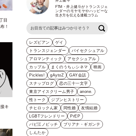
井上健斗
FTM
・
井上健斗がトランスジェ
ンダーのモヤモヤやハッピーな
生き方を伝える連載コラム
丁目
配布！
検索
レズビアン
ゲイ
トランスジェンダー
バイセクシュアル
アロマンティック
アセクシュアル
カップル
まくのうちぃシネマ
映画
Pickles!
gAytoZ
GAY会話
スナップログ
恋の三十一文字
東京アイスクリーム男子
anone.
性トーク
ジブンヒストリー
間接キ
チヒロックん家
同性婚
友情結婚
LGBTフレンドリー
PrEP
バビ江ノビッチ
ブリアナ・ギガンテ
しんたか