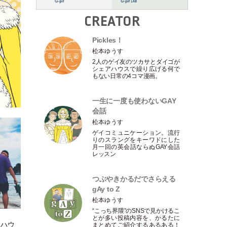
CREATOR
Pickles！
松本ゆうす
2人のゲイ友のツカサとダイゴが
シェアハウスで繰り広げる何で
もない日常の4コマ漫画。
一生に一度も使わないGAY
会話
松本ゆうす
ゲイコミュニケーション。流行
りのスラングをキーワドにした
月一回の英会話ならぬGAY会話
レッスン
つぶやきかるだでさらえる
gAy to Z
松本ゆうす
“こっち界隈”のSNSで見かけるこ
とが多い投稿内容を、かるたに
『ハウ
まとめてご紹介するあるある！