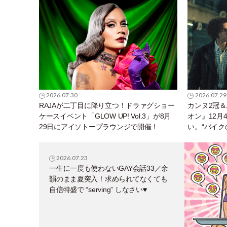
2026.07.30
2026.07.29
RAJAが二丁目に降り立つ！ドラァグショー
カンヌ2冠＆
ケースイベント「GLOW UP! Vol.3」が8月
オン』12月
29日にアイソトープラウンジで開催！
い。“バイク
ーリー。
2026.07.23
一生に一度も使わないGAY会話33／余
韻のまま夏突入！求められてなくても
自信特盛で “serving” しなさい♥