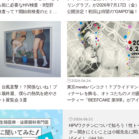
前に必要なHIV検査・B型肝
リングラブ』が2026年7月17日（金
検査って？開始前検査のヒミツ
公開決定！初回は待望の“GMPD”編！
性トーク～聞きにくいことは小
ばイイ！（Vol.25）
2026.06.26
】台風直撃！？関係ないね！プ
東京meetsバンコク！？プライドマ
ス最終週、僕らの熱気を絶やさ
ィナーレを飾る、オトコたちのメガ
ート展覧会３選
ーティー『BEEFCAKE 第9弾』がア
襲来！
2026.06.21
HPVワクチンについて知ろう！性ト
ク～聞きにくいことは小堀先生に聞
ばイイ！（Vol.24）