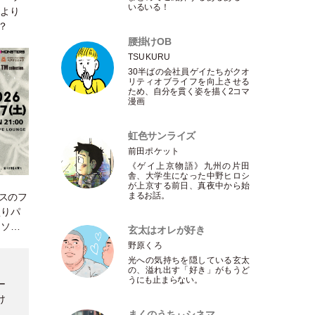
いるいる！
）より
？
腰掛けOB
TSUKURU
30半ばの会社員ゲイたちがクオ
リティオブライフを向上させる
ため、自分を貫く姿を描く2コマ
漫画
虹色サンライズ
前田ポケット
《ゲイ上京物語》九州の片田
舎、大学生になった中野ヒロシ
が上京する前日、真夜中から始
まるお話。
ンスのフ
盛りパ
イソに
玄太はオレが好き
野原くろ
光への気持ちを隠している玄太
の、溢れ出す
「
好き
」
がもうど
うにも止まらない。
ー
け
まくのうちぃシネマ