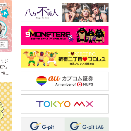
ラミジ
EP」
！性ト
聞けば