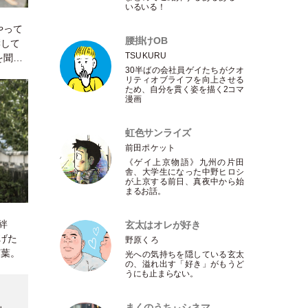
いるいる！
やって
腰掛けOB
響して
TSUKURU
を聞い
30半ばの会社員ゲイたちがクオ
リティオブライフを向上させる
ため、自分を貫く姿を描く2コマ
漫画
虹色サンライズ
前田ポケット
《ゲイ上京物語》九州の片田
舎、大学生になった中野ヒロシ
が上京する前日、真夜中から始
まるお話。
A：絆
玄太はオレが好き
げた
野原くろ
言葉。
光への気持ちを隠している玄太
の、溢れ出す
「
好き
」
がもうど
うにも止まらない。
まくのうちぃシネマ