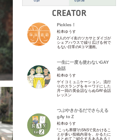
CREATOR
Pickles！
松本ゆうす
2人のゲイ友のツカサとダイゴが
シェアハウスで繰り広げる何で
もない日常の4コマ漫画。
一生に一度も使わないGAY
会話
松本ゆうす
ゲイコミュニケーション。流行
りのスラングをキーワドにした
月一回の英会話ならぬGAY会話
レッスン
つぶやきかるだでさらえる
gAy to Z
松本ゆうす
“こっち界隈”のSNSで見かけるこ
とが多い投稿内容を、かるたに
まとめてご紹介するあるある！