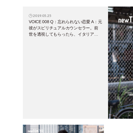
たい！ 今は毎日動画を見て癒されてます。
の駅で降り
あります。
2019.05.25
VOICE 008 Q：忘れられない恋愛 A：元
彼がスピリチュアルカウンセラー。前
世を透視してもらったら、イタリアの
ヴェネツィアにある教会の宗教画家の
イタリア人だった。オーラの色はピン
クと黄色。彼と過ごしていくうちに自
分自身もエネルギーを感じる体質にな
った（今は感じない）。