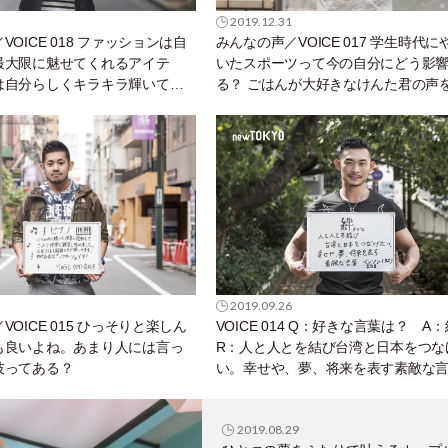
2019.12.31
OICE 018 ファッションは自
みんなの声／VOICE 017 学生時代に
最大限に魅せてくれるアイテ
いたスポーツって今の自分にどう影
は自分らしくキラキラ輝いてま
る？ ごはんが大好きなけんた君の声
てみよう。
2019.09.26
OICE 015 ひっそりと楽しん
VOICE 014 Q：好きな言葉は？ 
も良いよね。あまり人には言っ
R：人と人とを結び台湾と日本をつな
技ってある？
い。幸せや、夢、将来を表す素敵な
2019.08.29