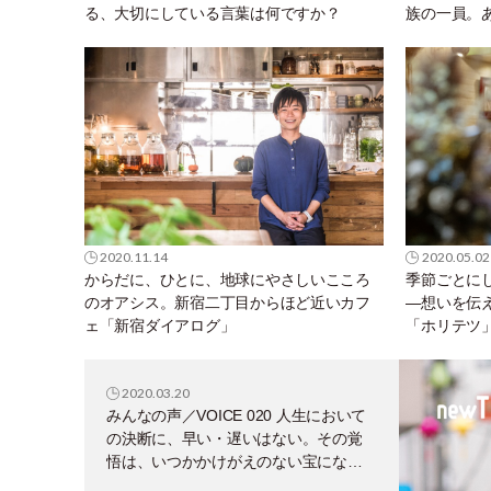
る、大切にしている言葉は何ですか？
族の一員。
2020.11.14
2020.05.02
からだに、ひとに、地球にやさしいこころ
季節ごとに
のオアシス。新宿二丁目からほど近いカフ
―想いを伝
ェ「新宿ダイアログ」
「ホリテツ
2020.03.20
みんなの声／VOICE 020 人生において
の決断に、早い・遅いはない。その覚
悟は、いつかかけがえのない宝にな
る。そう信じて！！