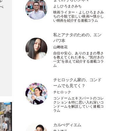
ル
よしひろまさみち
べ
映画ライター
・
よしひろまさみ
ちの今観て欲しい映画〜懐かし
い映画を紹介する連載コラム
私とアナタのための、エン
パワ本
山﨑穂花
自信や安心、ありのままの尊さ
を教えてくれた本を、“気付きの
一文”を添えて紹介する連載コラ
ム
チヒロックん家の、コンド
ームでも見てく？
チヒロック
コンドームエキスパートのコレ
クション＆特に思い入れ深いコ
ンドームを解説していく連載コ
ラム
カルぺディエム