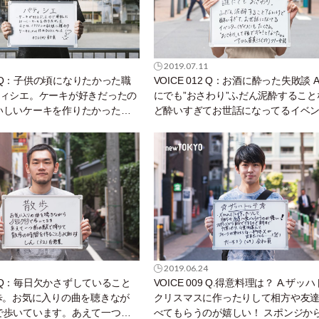
2019.07.11
13 Q：子供の頃になりたかった職
VOICE 012 Q：お酒に酔った失敗談 
ティシエ。ケーキが好きだったの
にでも”おさわり”ふだん泥酔すること
いしいケーキを作りたかった。
ど酔いすぎてお世話になってるイベ
リアンの料理に携わりケーキも
（ゲイ）にもたくさん”おさわり”して
るようになった。
ャ！となった。
2019.06.24
10 Q：毎日欠かさずしていること
VOICE 009 Q.得意料理は？ A.ザッ
散歩。お気に入りの曲を聴きなが
クリスマスに作ったりして相方や友
で歩いています。あえて一つ前
べてもらうのが嬉しい！ スポンジか