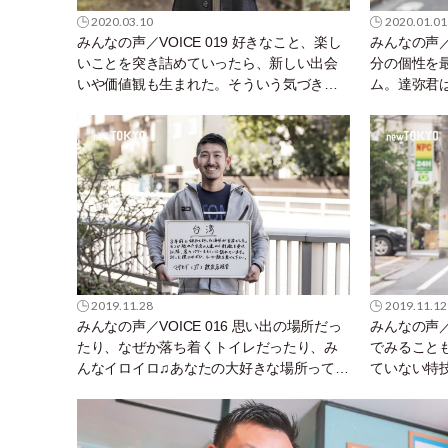
2020.03.10
2020.01.01
みんなの声／VOICE 019 好きなこと、楽し
みんなの声／V
いことを突き詰めていったら、新しい出会
分の個性を
いや価値観も生まれた。そういう気づきっ
ム。達弥君
て最高だよね！
す★★★
2019.11.28
2019.11.12
みんなの声／VOICE 016 思い出の場所だっ
みんなの声／V
たり、なぜか落ち着くトイレだったり、み
でみること
んなイロイロ♫あなたの大好きな場所ってど
ていない特
こ？