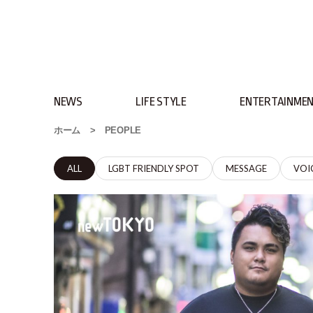
NEWS
LIFE STYLE
ENTERTAINME
ホーム
>
PEOPLE
ALL
LGBT FRIENDLY SPOT
MESSAGE
VOI