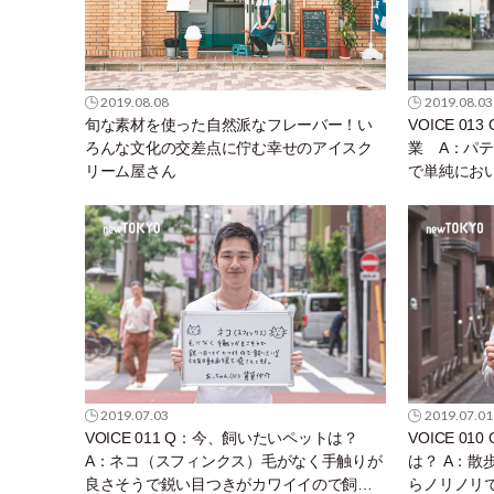
2019.08.08
2019.08.03
旬な素材を使った自然派なフレーバー！い
VOICE 0
ろんな文化の交差点に佇む幸せのアイスク
業 A：パ
リーム屋さん
で単純にお
今ではイタ
パンも作れ
2019.07.03
2019.07.01
VOICE 011 Q：今、飼いたいペットは？
VOICE 0
A：ネコ（スフィンクス）毛がなく手触りが
は？ A：
良さそうで鋭い目つきがカワイイので飼い
らノリノリ