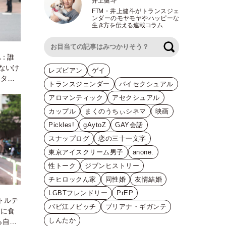
井上健斗
FTM
・
井上健斗がトランスジェ
ンダーのモヤモヤやハッピーな
生き方を伝える連載コラム
検索
A：誰
ないけ
レズビアン
ゲイ
ンター
トランスジェンダー
バイセクシュアル
後でギ
アロマンティック
アセクシュアル
カップル
まくのうちぃシネマ
映画
Pickles!
gAytoZ
GAY会話
スナップログ
恋の三十一文字
東京アイスクリーム男子
anone.
性トーク
ジブンヒストリー
チヒロックん家
同性婚
友情結婚
LGBTフレンドリー
PrEP
ハトルテ
バビ江ノビッチ
ブリアナ・ギガンテ
達に食
しんたか
ら自分