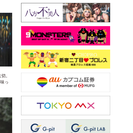
大切。
趣味っ