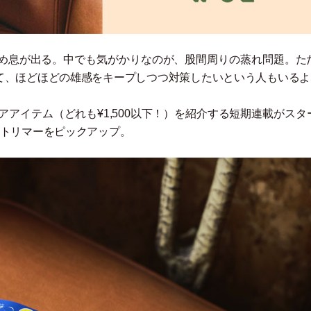
ため息が出る。中でも気がかりなのが、股間周りの蒸れ問題。た
て、ほどほどの雄感をキープしつつ対策したいという人もいるよ
ケアアイテム
（
どれも¥1,500以下！
）
を紹介する短期連載がスタ
るトリマーをピックアップ。