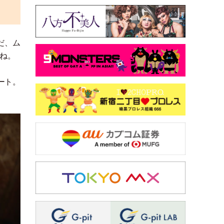
だ、ム
ね。
ート。