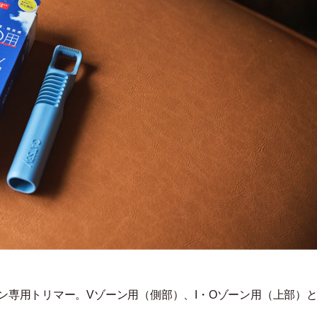
ーン専用トリマー。Vゾーン用
（
側部
）
、I
・
Oゾーン用
（
上部
）
と