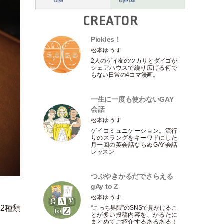
CREATOR
Pickles！
松本ゆうす
2人のゲイ友のツカサとダイゴが
シェアハウスで繰り広げる何で
もない日常の4コマ漫画。
一生に一度も使わないGAY
会話
松本ゆうす
ゲイコミュニケーション。流行
りのスラングをキーワドにした
月一回の英会話ならぬGAY会話
レッスン
つぶやきかるだでさらえる
gAy to Z
松本ゆうす
2種類
“こっち界隈”のSNSで見かけるこ
とが多い投稿内容を、かるたに
まとめてご紹介するあるある！