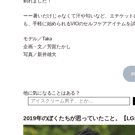
剃れました！
ーー暑いだけじゃなくて汗や匂いなど、エチケット
も、手軽に始められるVIOのセルフケアアイテムを
モデル／Taka
企画
・
文／芳賀たかし
写真／新井雄大
#
他に気になることはある？
2019年のぼくたちが思っていたこと。【LGBTQ+ V