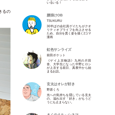
いるいる！
きるの
腰掛けOB
TSUKURU
30半ばの会社員ゲイたちがクオ
リティオブライフを向上させる
ため、自分を貫く姿を描く2コマ
漫画
虹色サンライズ
前田ポケット
《ゲイ上京物語》九州の片田
舎、大学生になった中野ヒロシ
が上京する前日、真夜中から始
まるお話。
玄太はオレが好き
野原くろ
光への気持ちを隠している玄太
の、溢れ出す
「
好き
」
がもうど
うにも止まらない。
まくのうちぃシネマ