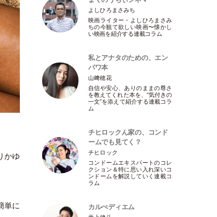
よしひろまさみち
映画ライター
・
よしひろまさみ
ちの今観て欲しい映画〜懐かし
い映画を紹介する連載コラム
私とアナタのための、エン
パワ本
山﨑穂花
自信や安心、ありのままの尊さ
を教えてくれた本を、“気付きの
一文”を添えて紹介する連載コラ
ム
チヒロックん家の、コンド
ームでも見てく？
チヒロック
りかゆ
コンドームエキスパートのコレ
クション＆特に思い入れ深いコ
ンドームを解説していく連載コ
ラム
簡単に
カルぺディエム