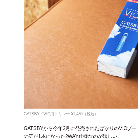
GATSBY／VIO用トリマー ¥1,430（税込）
GATSBYから今年2月に発売されたばかりのVIOゾ
の刃が1本になった2WAY仕様なのが嬉しい。