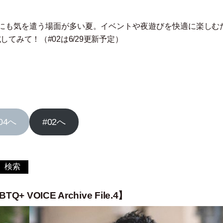
にも気を遣う場面が多い夏。イベントや夜遊びを快適に楽しむ
試してみて！
（
#02は6/29更新予定
）
04へ
#02へ
検索
OICE Archive File.4】