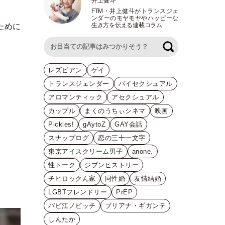
井上健斗
FTM
・
井上健斗がトランスジェ
ンダーのモヤモヤやハッピーな
生き方を伝える連載コラム
ために
検索
レズビアン
ゲイ
トランスジェンダー
バイセクシュアル
アロマンティック
アセクシュアル
カップル
まくのうちぃシネマ
映画
Pickles!
gAytoZ
GAY会話
スナップログ
恋の三十一文字
東京アイスクリーム男子
anone.
性トーク
ジブンヒストリー
チヒロックん家
同性婚
友情結婚
LGBTフレンドリー
PrEP
バビ江ノビッチ
ブリアナ・ギガンテ
しんたか