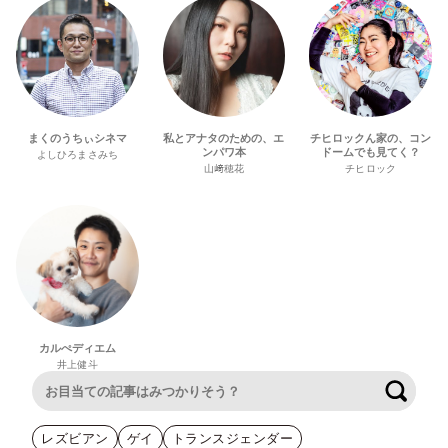
まくのうちぃシネマ
私とアナタのための、エ
チヒロックん家の、コン
ンパワ本
ドームでも見てく？
よしひろまさみち
山﨑穂花
チヒロック
カルぺディエム
井上健斗
検索
レズビアン
ゲイ
トランスジェンダー