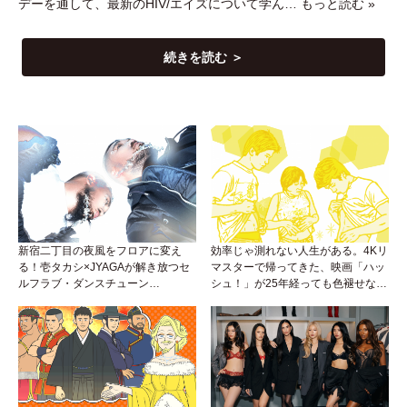
デーを通して、最新のHIV/エイズについて学ん…
もっと読む »
続きを読む ＞
新宿二丁目の夜風をフロアに変え
効率じゃ測れない人生がある。4Kリ
る！壱タカシ×JYAGAが解き放つセ
マスターで帰ってきた、映画「ハッ
ルフラブ・ダンスチューン
シュ！」が25年経っても色褪せない
「Okaaayyy!!!」が遂にリリース！
理由。