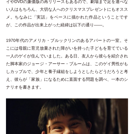
イやDVDの廉価版の再リリースもあるので、劇場まで足を運べな
い人はもちろん、大切な人へのクリスマスプレゼントにもオスス
メ。ちなみに
「
実話
」
をベースに描かれた作品ということです
が、この作品が出来上がった経緯は以下の通り――。
1970年代のアメリカ
・
ブルックリンのあるアパートの一室。そ
こには母親に育児放棄された障がいを持った子どもを育てている
一人のゲイが住んでいました。ある日、友人から彼らを紹介され
た脚本家のジョージ
・
アーサー
・
ブルームは、このゲイ男性がも
しカップルで、少年と養子縁組をしようとしたらどうだろうと考
え、彼らが
「
家族
」
になるために直面する問題を調べ、一本のシ
ナリオを書きます。