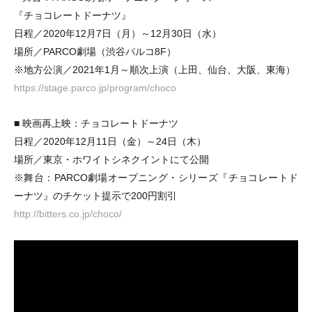
『チョコレートドーナツ』
日程／2020年12月7日
（
月
）
～12月30日
（
水
）
場所／PARCO劇場
（
渋谷パルコ8F‎
）
※地方公演／2021年1月～順次上演
（
上田、仙台、大阪、東海
）
https://stage.parco.jp/program/choco
■ 映画再上映：チョコレートドーナツ
日程／2020年12月11日
（
金
）
～24日
（
木
）
場所／東京
・
ホワイトシネクイントにて公開
※舞台：PARCO劇場オープニング
・
シリーズ『チョコレートド
ーナツ』のチケット提示で200円割引
http://bitters.co.jp/choco/