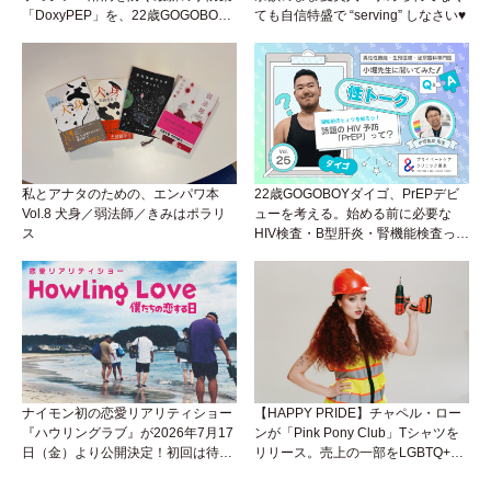
「DoxyPEP」を、22歳GOGOBOY
ても自信特盛で “serving” しなさい♥
ダイゴと学ぼう！性トーク〜聞きに
くいことは小堀先生に聞けばイイ！
（Vol.26）
私とアナタのための、エンパワ本
22歳GOGOBOYダイゴ、PrEPデビ
Vol.8 犬身／弱法師／きみはポラリ
ューを考える。始める前に必要な
ス
HIV検査・B型肝炎・腎機能検査っ
て？開始前検査のヒミツを知ろう！
性トーク～聞きにくいことは小堀先
生に聞けばイイ！（Vol.25）
ナイモン初の恋愛リアリティショー
【HAPPY PRIDE】チャペル・ロー
『ハウリングラブ』が2026年7月17
ンが「Pink Pony Club」Tシャツを
日（金）より公開決定！初回は待望
リリース。売上の一部をLGBTQ+＆
の“GMPD”編！？
トランスジェンダーユース支援プロ