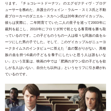
ります。『チョコレートドーナツ』 のエグゼクティヴ
・
プロデ
ューサーを務めた、弁護士のウェイン
・
ラルー
・
スミス氏と不動
産ブローカーのダニエル
・
スカヘン氏は20年来のゲイカップル。
彼らは実際に、二年間育てていた二人の里子を巡って2003年に
裁判を起こし、2010年にフロリダ州で初となる養育権を勝ち取
っているのです。この子どものうちの一人は様々な民族の血をル
ーツにした男の子でした。そして、このゲイカップルがニューヨ
ークタイムスのインタビューに答えた
「
血の繋がりがない、異種
族の血を持つ6歳の子どもを養子にしたいと思う人は誰もいな
い
」
という言葉は、映画の中では
「
肥満のダウン症の子どもを欲
しがる人はいない、自分たち以外は
」
というセリフに引き継がれ
ているのです。