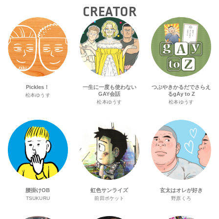
ジェクトへ寄付
CREATOR
Pickles！
一生に一度も使わない
つぶやきかるだでさらえ
GAY会話
るgAy to Z
松本ゆうす
松本ゆうす
松本ゆうす
腰掛けOB
虹色サンライズ
玄太はオレが好き
TSUKURU
前田ポケット
野原くろ