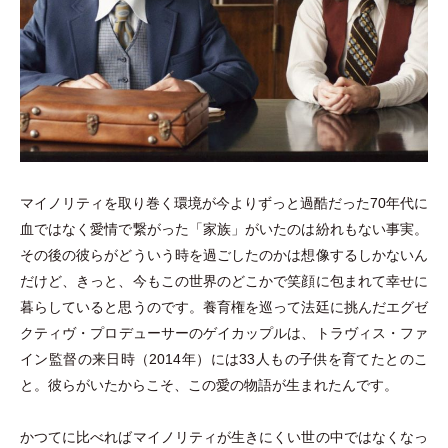
マイノリティを取り巻く環境が今よりずっと過酷だった70年代に
血ではなく愛情で繋がった
「
家族
」
がいたのは紛れもない事実。
その後の彼らがどういう時を過ごしたのかは想像するしかないん
だけど、きっと、今もこの世界のどこかで笑顔に包まれて幸せに
暮らしていると思うのです。養育権を巡って法廷に挑んだエグゼ
クティヴ
・
プロデューサーのゲイカップルは、トラヴィス
・
ファ
イン監督の来日時
（
2014年
）
には33人もの子供を育てたとのこ
と。彼らがいたからこそ、この愛の物語が生まれたんです。
かつてに比べればマイノリティが生きにくい世の中ではなくなっ