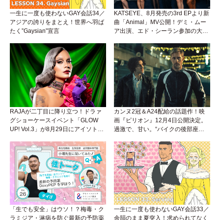
一生に一度も使わないGAY会話34／
KATSEYE、8月発売の3rd EPより新
アジアの誇りをまとえ！世界へ羽ば
曲「Animal」MV公開！デミ・ムー
たく”Gaysian”宣言
ア出演、エド・シーラン参加の大胆
アンセムは必聴！
RAJAが二丁目に降り立つ！ドラァ
カンヌ2冠＆A24配給の話題作！映
グショーケースイベント「GLOW
画『ピリオン』12月4日公開決定。
UP! Vol.3」が8月29日にアイソトー
過激で、甘い。“バイクの後部座
プラウンジで開催！
席”から始まるラブストーリー。
「生でも安全」はウソ！？梅毒・ク
一生に一度も使わないGAY会話33／
ラミジア・淋病を防ぐ最新の予防薬
余韻のまま夏突入！求められてなく