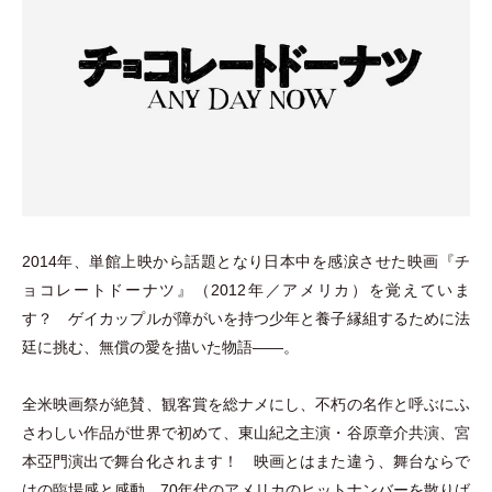
2014年、単館上映から話題となり日本中を感涙させた映画『チ
ョコレートドーナツ』
（
2012年／アメリカ
）
を覚えていま
す？ ゲイカップルが障がいを持つ少年と養子縁組するために法
廷に挑む、無償の愛を描いた物語――。
全米映画祭が絶賛、観客賞を総ナメにし、不朽の名作と呼ぶにふ
さわしい作品が世界で初めて、東山紀之主演
・
谷原章介共演、宮
本亞門演出で舞台化されます！ 映画とはまた違う、舞台ならで
はの臨場感と感動。70年代のアメリカのヒットナンバーを散りば