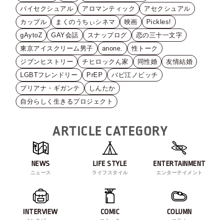
バイセクシュアル
アロマンティック
アセクシュアル
カップル
まくのうちぃシネマ
映画
Pickles!
gAytoZ
GAY会話
スナップログ
恋の三十一文字
東京アイスクリーム男子
anone.
性トーク
ジブンヒストリー
チヒロックん家
同性婚
友情結婚
LGBTフレンドリー
PrEP
バビ江ノビッチ
ブリアナ・ギガンテ
しんたか
自分らしく生きるプロジェクト
ARTICLE CATEGORY
NEWS
LIFE STYLE
ENTERTAINMENT
ニュース
ライフスタイル
エンターテイメント
INTERVIEW
COMIC
COLUMN