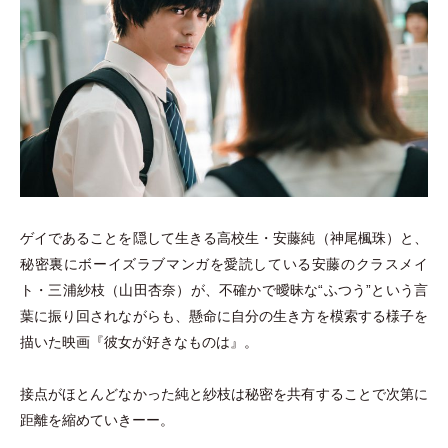
ゲイであることを隠して生きる高校生
・
安藤純
（
神尾楓珠
）
と、
秘密裏にボーイズラブマンガを愛読している安藤のクラスメイ
ト
・
三浦紗枝
（
山田杏奈
）
が、不確かで曖昧な“ふつう”という言
葉に振り回されながらも、懸命に自分の生き方を模索する様子を
描いた映画『彼女が好きなものは』。
接点がほとんどなかった純と紗枝は秘密を共有することで次第に
距離を縮めていきーー。