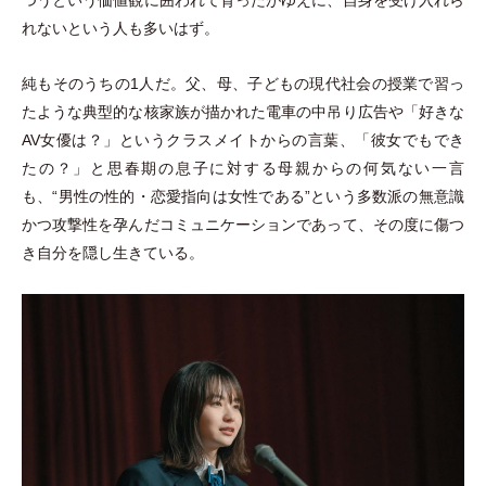
れないという人も多いはず。
純もそのうちの1人だ。父、母、子どもの現代社会の授業で習っ
たような典型的な核家族が描かれた電車の中吊り広告や
「
好きな
AV女優は？
」
というクラスメイトからの言葉、
「
彼女でもでき
たの？
」
と思春期の息子に対する母親からの何気ない一言
も、“男性の性的
・
恋愛指向は女性である”という多数派の無意識
かつ攻撃性を孕んだコミュニケーションであって、その度に傷つ
き自分を隠し生きている。