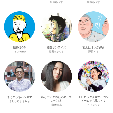
松本ゆうす
松本ゆうす
腰掛けOB
虹色サンライズ
玄太はオレが好き
TSUKURU
前田ポケット
野原くろ
まくのうちぃシネマ
私とアナタのための、エ
チヒロックん家の、コン
ンパワ本
ドームでも見てく？
よしひろまさみち
山﨑穂花
チヒロック