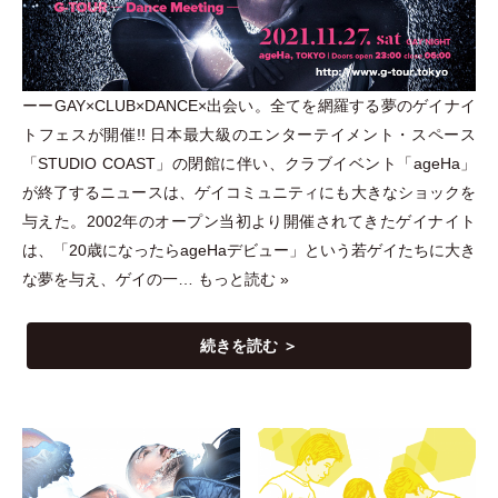
ーーGAY×CLUB×DANCE×出会い。全てを網羅する夢のゲイナイ
トフェスが開催!! 日本最大級のエンターテイメント
・
スペース
「
STUDIO COAST
」
の閉館に伴い、クラブイベント
「
ageHa
」
が終了するニュースは、ゲイコミュニティにも大きなショックを
与えた。2002年のオープン当初より開催されてきたゲイナイト
は、
「
20歳になったらageHaデビュー
」
という若ゲイたちに大き
な夢を与え、ゲイの一…
もっと読む »
続きを読む ＞