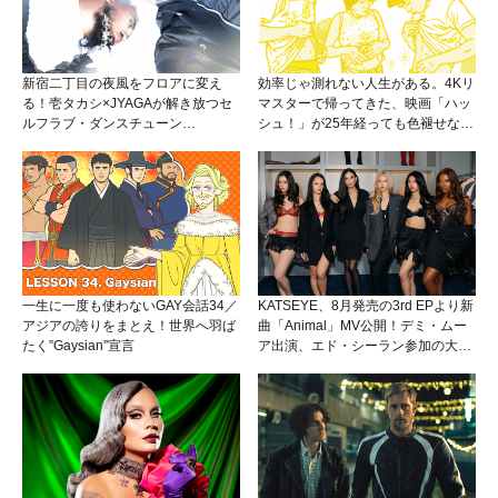
新宿二丁目の夜風をフロアに変え
効率じゃ測れない人生がある。4Kリ
る！壱タカシ×JYAGAが解き放つセ
マスターで帰ってきた、映画「ハッ
ルフラブ・ダンスチューン
シュ！」が25年経っても色褪せない
「Okaaayyy!!!」が遂にリリース！
理由。
一生に一度も使わないGAY会話34／
KATSEYE、8月発売の3rd EPより新
アジアの誇りをまとえ！世界へ羽ば
曲「Animal」MV公開！デミ・ムー
たく”Gaysian”宣言
ア出演、エド・シーラン参加の大胆
アンセムは必聴！