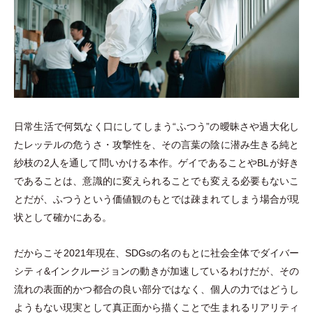
日常生活で何気なく口にしてしまう“ふつう”の曖昧さや過大化し
たレッテルの危うさ
・
攻撃性を、その言葉の陰に潜み生きる純と
紗枝の2人を通して問いかける本作。ゲイであることやBLが好き
であることは、意識的に変えられることでも変える必要もないこ
とだが、ふつうという価値観のもとでは疎まれてしまう場合が現
状として確かにある。
だからこそ2021年現在、SDGsの名のもとに社会全体でダイバー
シティ&インクルージョンの動きが加速しているわけだが、その
流れの表面的かつ都合の良い部分ではなく、個人の力ではどうし
ようもない現実として真正面から描くことで生まれるリアリティ