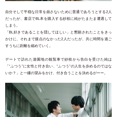
自分そして平穏な日常を崩さないために普通であろうとする2人
だったが、書店でBL本を購入する紗枝に純がたまたま遭遇して
しまう。
「
BL好きであることを隠してほしい
」
と懇願されたことをきっ
かけに、それまで接点のなかった2人だったが、共に時間を過ご
すうちに距離を縮めていく。
デートで訪れた遊園地の観覧車で紗枝から告白を受けた純は
「
“ふつう”に⼥性と付き合い、“ふつう”の人生を歩めるのではな
いか？
」
と一縷の望みをかけ、付き合うことを決めるがーー。