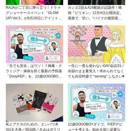
RAJAが二丁目に降り立つ！ドラァ
カンヌ2冠＆A24配給の話題作！映
グショーケースイベント「GLOW
画『ピリオン』12月4日公開決定。
UP! Vol.3」が8月29日にアイソトー
過激で、甘い。“バイクの後部座
プラウンジで開催！
席”から始まるラブストーリー。
「生でも安全」はウソ！？梅毒・ク
一生に一度も使わないGAY会話33／
ラミジア・淋病を防ぐ最新の予防薬
余韻のまま夏突入！求められてなく
「DoxyPEP」を、22歳GOGOBOY
ても自信特盛で “serving” しなさい♥
ダイゴと学ぼう！性トーク〜聞きに
くいことは小堀先生に聞けばイイ！
（Vol.26）
私とアナタのための、エンパワ本
22歳GOGOBOYダイゴ、PrEPデビ
Vol.8 犬身／弱法師／きみはポラリ
ューを考える。始める前に必要な