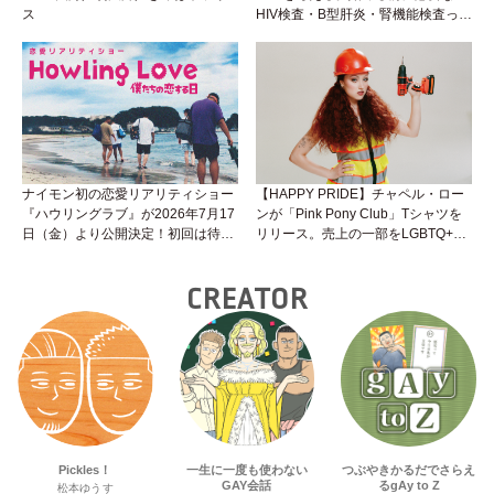
ス
HIV検査・B型肝炎・腎機能検査っ
て？開始前検査のヒミツを知ろう！
性トーク～聞きにくいことは小堀先
生に聞けばイイ！（Vol.25）
ナイモン初の恋愛リアリティショー
【HAPPY PRIDE】チャペル・ロー
『ハウリングラブ』が2026年7月17
ンが「Pink Pony Club」Tシャツを
日（金）より公開決定！初回は待望
リリース。売上の一部をLGBTQ+＆
の“GMPD”編！？
トランスジェンダーユース支援プロ
ジェクトへ寄付
CREATOR
Pickles！
一生に一度も使わない
つぶやきかるだでさらえ
GAY会話
るgAy to Z
松本ゆうす