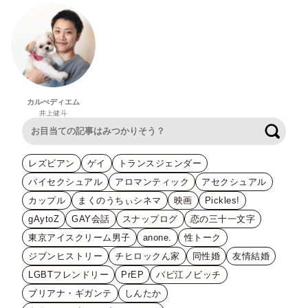
カルぺディエム
井上健斗
検索
レズビアン
ゲイ
トランスジェンダー
バイセクシュアル
アロマンティック
アセクシュアル
カップル
まくのうちぃシネマ
映画
Pickles!
gAytoZ
GAY会話
スナップログ
恋の三十一文字
東京アイスクリーム男子
anone.
性トーク
ジブンヒストリー
チヒロックん家
同性婚
友情結婚
LGBTフレンドリー
PrEP
バビ江ノビッチ
ブリアナ・ギガンテ
しんたか