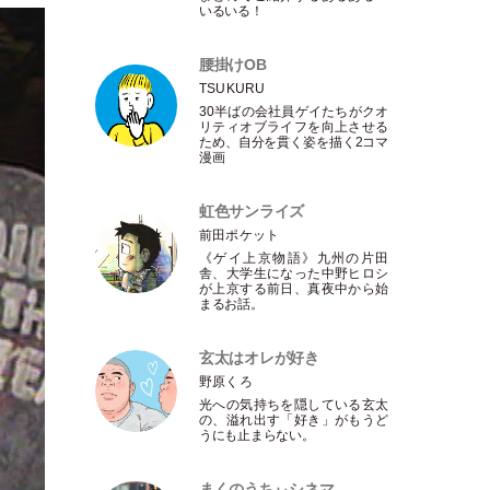
いるいる！
腰掛けOB
TSUKURU
30半ばの会社員ゲイたちがクオ
リティオブライフを向上させる
ため、自分を貫く姿を描く2コマ
漫画
虹色サンライズ
前田ポケット
《ゲイ上京物語》九州の片田
舎、大学生になった中野ヒロシ
が上京する前日、真夜中から始
まるお話。
玄太はオレが好き
野原くろ
光への気持ちを隠している玄太
の、溢れ出す
「
好き
」
がもうど
うにも止まらない。
まくのうちぃシネマ