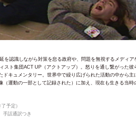
DSの蔓延を認識しながら対策を怠る政府や、問題を無視するメディア
スト集団ACT UP
（
アクトアップ
）
。怒りを通し繋がった彼
たドキュメンタリー。世界中で繰り広げられた活動の中から主
像
（
運動の一部として記録された
）
に加え、現在も生きる当時の
0終了予定
）
）
手話通訳つき