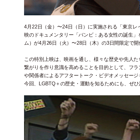
4月22日
（
金
）
〜24日
（
日
）
に実施される
「
東京レ
映のドキュメンタリー
「
バンビ：ある女性の誕生
」
ム
）
が4月26日
（
火
）
〜28日
（
木
）
の3日間限定で
この特別上映は、映画を通し、様々な歴史や先人た
繋がりを作り意識を高めることを目的として、フラ
や関係者によるアフタートーク
・
ビデオメッセージ
今回、LGBTQ＋の歴史
・
運動を知るためにも、ぜひ