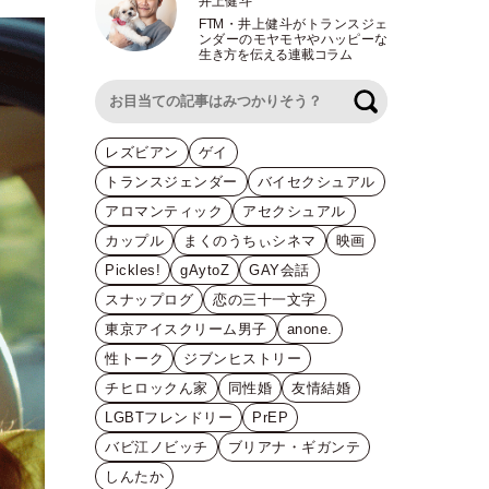
井上健斗
FTM
・
井上健斗がトランスジェ
ンダーのモヤモヤやハッピーな
生き方を伝える連載コラム
検索
レズビアン
ゲイ
トランスジェンダー
バイセクシュアル
アロマンティック
アセクシュアル
カップル
まくのうちぃシネマ
映画
Pickles!
gAytoZ
GAY会話
スナップログ
恋の三十一文字
東京アイスクリーム男子
anone.
性トーク
ジブンヒストリー
チヒロックん家
同性婚
友情結婚
LGBTフレンドリー
PrEP
バビ江ノビッチ
ブリアナ・ギガンテ
しんたか