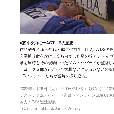
●怒りを力にーACT UPの歴史
作品解説／1980年代と90年代前半、HIV／AI
文字通り命をかけて立ち向かった草の根アクティヴィ
動を当時もその現場にいたジム
・
ハバードが監督し
ーヨーク支部が起こった大胆なアクションなどの映
UPのメンバーたちが当時を振り返る。
2022年4月26日
（
火
）
20:00〜21:33 ＋ Q&A
（
22:1
ゲスト：ジム
・
ハバード監督
（
オンラインLive Q&A
協力：FAV 連連影展
（
C
）
Jim Hubbard, James Wentzy