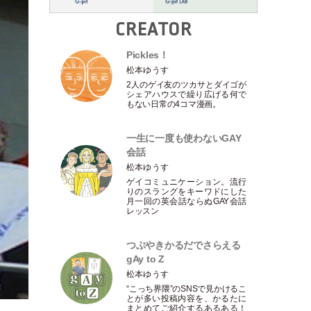
CREATOR
Pickles！
松本ゆうす
2人のゲイ友のツカサとダイゴが
シェアハウスで繰り広げる何で
もない日常の4コマ漫画。
一生に一度も使わないGAY
会話
松本ゆうす
ゲイコミュニケーション。流行
りのスラングをキーワドにした
月一回の英会話ならぬGAY会話
レッスン
つぶやきかるだでさらえる
gAy to Z
松本ゆうす
“こっち界隈”のSNSで見かけるこ
とが多い投稿内容を、かるたに
まとめてご紹介するあるある！