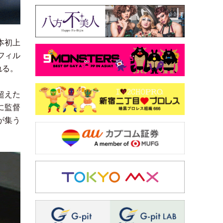
本初上
フィル
れる。
超えた
に監督
が集う