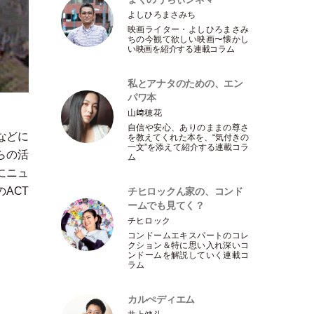
よしひろまさみち
映画ライター
・
よしひろまさみ
ちの今観て欲しい映画〜懐かし
い映画を紹介する連載コラム
私とアナタのための、エン
パワ本
山﨑穂花
自信や安心、ありのままの尊さ
などに
を教えてくれた本を、“気付きの
一文”を添えて紹介する連載コラ
らの活
ム
にニュ
ACT
チヒロックん家の、コンド
ームでも見てく？
チヒロック
コンドームエキスパートのコレ
クション＆特に思い入れ深いコ
ンドームを解説していく連載コ
ラム
カルぺディエム