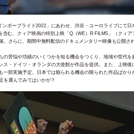
インボープライド2022
」
にあわせ、渋谷
・
ユーロライブにて日
を含む、クィア映画の特別上映
「
Q
（
WE
）
R FILMS
」
（
クィア
開催。さらに、期間中無料配信のドキュメンタリー映像も公開さ
ちの苦悩や功績のいくつかを知る機会をつくり、地域や世代を
ンス
・
ドイツ
・
オランダの大使館が作品を提供。また、上映後
も一部実施予定。日本では観られる機会の限られた作品ばかり
足を運んでみてはいかが？