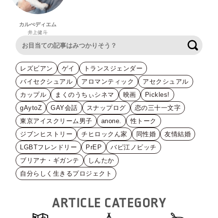
カルぺディエム
井上健斗
検索
レズビアン
ゲイ
トランスジェンダー
バイセクシュアル
アロマンティック
アセクシュアル
カップル
まくのうちぃシネマ
映画
Pickles!
gAytoZ
GAY会話
スナップログ
恋の三十一文字
東京アイスクリーム男子
anone.
性トーク
ジブンヒストリー
チヒロックん家
同性婚
友情結婚
LGBTフレンドリー
PrEP
バビ江ノビッチ
ブリアナ・ギガンテ
しんたか
自分らしく生きるプロジェクト
ARTICLE CATEGORY