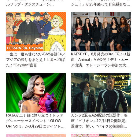
ルフラブ・ダンスチューン
シュ！」が25年経っても色褪せない
「Okaaayyy!!!」が遂にリリース！
理由。
一生に一度も使わないGAY会話34／
KATSEYE、8月発売の3rd EPより新
アジアの誇りをまとえ！世界へ羽ば
曲「Animal」MV公開！デミ・ムー
たく”Gaysian”宣言
ア出演、エド・シーラン参加の大胆
アンセムは必聴！
RAJAが二丁目に降り立つ！ドラァ
カンヌ2冠＆A24配給の話題作！映
グショーケースイベント「GLOW
画『ピリオン』12月4日公開決定。
UP! Vol.3」が8月29日にアイソトー
過激で、甘い。“バイクの後部座
プラウンジで開催！
席”から始まるラブストーリー。