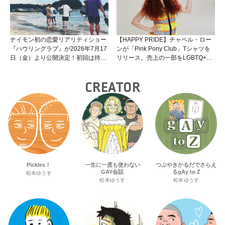
ナイモン初の恋愛リアリティショー
【HAPPY PRIDE】チャペル・ロー
『ハウリングラブ』が2026年7月17
ンが「Pink Pony Club」Tシャツを
日（金）より公開決定！初回は待望
リリース。売上の一部をLGBTQ+＆
の“GMPD”編！？
トランスジェンダーユース支援プロ
ジェクトへ寄付
CREATOR
Pickles！
一生に一度も使わない
つぶやきかるだでさらえ
GAY会話
るgAy to Z
松本ゆうす
松本ゆうす
松本ゆうす