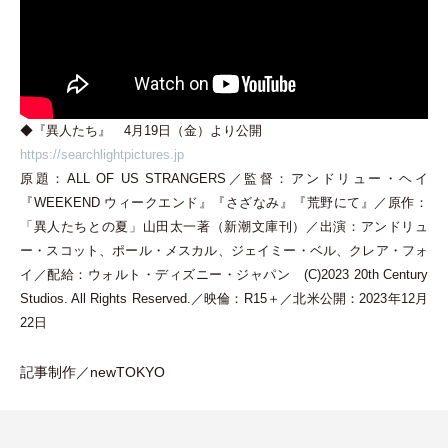
◆『異人たち』 4月19日
（
金
）
より公開
https://searchlightpictures.jp
原題：ALL OF US STRANGERS／監督：アンドリュー
・
ヘイ
『WEEKEND ウィークエンド』『さざなみ』『荒野にて』／原作：
「
異人たちとの夏
」
山田太一著
（
新潮文庫刊
）
／出演：アンドリュ
ー
・
スコット、ポール
・
メスカル、ジェイミー
・
ベル、クレア
・
フォ
イ／配給：ウォルト
・
ディズニー
・
ジャパン (C)2023 20th Century
Studios. All Rights Reserved.／映倫：R15＋／北米公開：2023年12月
22日
記事制作／newTOKYO