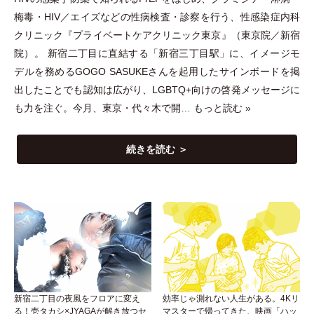
梅毒
・
HIV／エイズなどの性病検査
・
診察を行う、性感染症内科
クリニック『プライベートケアクリニック東京』
（
東京院／新宿
院
）
。 新宿二丁目に直結する
「
新宿三丁目駅
」
に、イメージモ
デルを務めるGOGO SASUKEさんを起用したサインボードを掲
出したことでも認知は広がり、LGBTQ+向けの啓発メッセージに
も力を注ぐ。今月、東京
・
代々木で開…
もっと読む »
続きを読む ＞
新宿二丁目の夜風をフロアに変え
効率じゃ測れない人生がある。4Kリ
る！壱タカシ×JYAGAが解き放つセ
マスターで帰ってきた、映画「ハッ