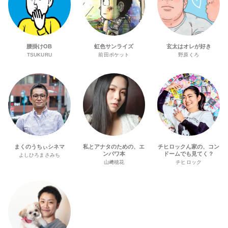
腰掛けOB
虹色サンライズ
玄太はオレが好き
TSUKURU
前田ポケット
野原くろ
まくのうちぃシネマ
私とアナタのための、エ
チヒロックん家の、コン
ンパワ本
ドームでも見てく？
よしひろまさみち
山﨑穂花
チヒロック