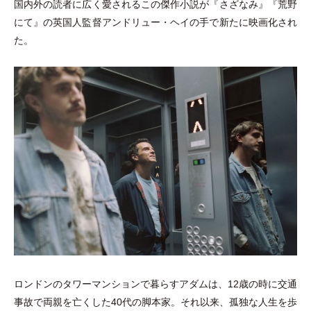
国内外の読者に広く愛されるこの傑作小説が『さざなみ』『荒野
にて』の英国人監督アンドリュー
・
ヘイの手で新たに映画化され
た。
ロンドンのタワーマンションで暮らすアダムは、12歳の時に交通
事故で両親を亡くした40代の脚本家。それ以来、孤独な人生を歩