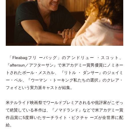
「
Fleabagフリ ーバッグ
」
のアンドリュー
・
スコット、
『aftersun／アフターサン』で米アカデミー賞男優賞にノミネー
トされたポール
・
メスカル、 『リトル
・
ダンサー』のジェイミ
ー
・
ベル、『ウーマン
・
トーキング私たちの選択』のクレア
・
フォイという実力派キャストが結集。
米テルライド映画祭でワールドプレミアされるや批評家がこぞっ
て絶賛している本作は、『ノマドランド』などで米アカデミー賞
作品賞に5度輝いたサーチライト
・
ピクチャ ーズが全世界に配
給。