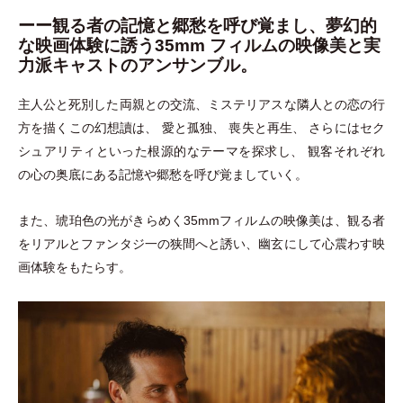
ーー観る者の記憶と郷愁を呼び覚まし、夢幻的
な映画体験に誘う35mm フィルムの映像美と実
力派キャストのアンサンブル。
主人公と死別した両親との交流、ミステリアスな隣人との恋の行
方を描くこの幻想讀は、 愛と孤独、 喪失と再生、 さらにはセク
シュアリティといった根源的なテーマを探求し、 観客それぞれ
の心の奥底にある記憶や郷愁を呼び覚ましていく。
また、琥珀色の光がきらめく35mmフィルムの映像美は、観る者
をリアルとファンタジ一の狭間へと誘い、幽玄にして心震わす映
画体験をもたらす。