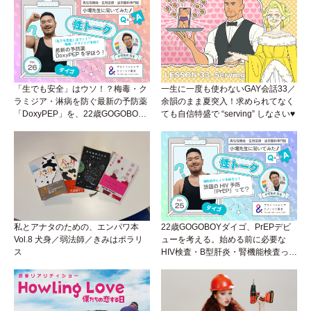
「生でも安全」はウソ！？梅毒・ク
一生に一度も使わないGAY会話33／
ラミジア・淋病を防ぐ最新の予防薬
余韻のまま夏突入！求められてなく
「DoxyPEP」を、22歳GOGOBOY
ても自信特盛で “serving” しなさい♥
ダイゴと学ぼう！性トーク〜聞きに
くいことは小堀先生に聞けばイイ！
（Vol.26）
私とアナタのための、エンパワ本
22歳GOGOBOYダイゴ、PrEPデビ
Vol.8 犬身／弱法師／きみはポラリ
ューを考える。始める前に必要な
ス
HIV検査・B型肝炎・腎機能検査っ
て？開始前検査のヒミツを知ろう！
性トーク～聞きにくいことは小堀先
生に聞けばイイ！（Vol.25）