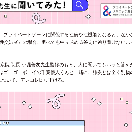
、プライベートゾーンに関係する性病や性機能となると、なか
性交渉者
）
の場合、調べても中々求める答えに辿り着けない…
京院 院長 小堀善友先生監修のもと、人に聞いてもパッと答え
目はゴーゴーボーイの千葉優人くんと一緒に、肺炎とは全く別物
について、アレコレ掘り下げる。