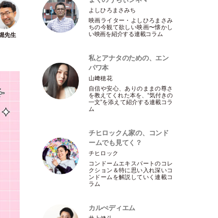
よしひろまさみち
映画ライター
・
よしひろまさみ
ちの今観て欲しい映画〜懐かし
い映画を紹介する連載コラム
私とアナタのための、エン
パワ本
山﨑穂花
自信や安心、ありのままの尊さ
を教えてくれた本を、“気付きの
一文”を添えて紹介する連載コラ
ム
チヒロックん家の、コンド
ームでも見てく？
チヒロック
コンドームエキスパートのコレ
クション＆特に思い入れ深いコ
ンドームを解説していく連載コ
ラム
カルぺディエム