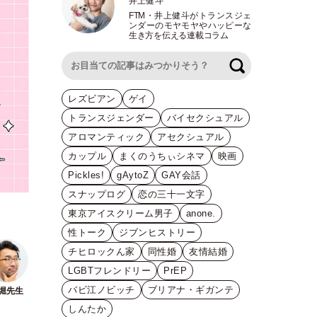
井上健斗
FTM
・
井上健斗がトランスジェ
ンダーのモヤモヤやハッピーな
生き方を伝える連載コラム
検索
レズビアン
ゲイ
トランスジェンダー
バイセクシュアル
アロマンティック
アセクシュアル
カップル
まくのうちぃシネマ
映画
Pickles!
gAytoZ
GAY会話
スナップログ
恋の三十一文字
東京アイスクリーム男子
anone.
性トーク
ジブンヒストリー
チヒロックん家
同性婚
友情結婚
LGBTフレンドリー
PrEP
バビ江ノビッチ
ブリアナ・ギガンテ
しんたか