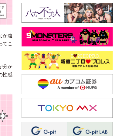
なか腹
ってこ
が分か
の性感