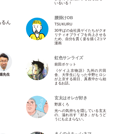
いるいる！
腰掛けOB
あるん
TSUKURU
30半ばの会社員ゲイたちがクオ
リティオブライフを向上させる
ため、自分を貫く姿を描く2コマ
漫画
虹色サンライズ
前田ポケット
《ゲイ上京物語》九州の片田
舎、大学生になった中野ヒロシ
が上京する前日、真夜中から始
まるお話。
玄太はオレが好き
野原くろ
光への気持ちを隠している玄太
の、溢れ出す
「
好き
」
がもうど
うにも止まらない。
まくのうちぃシネマ