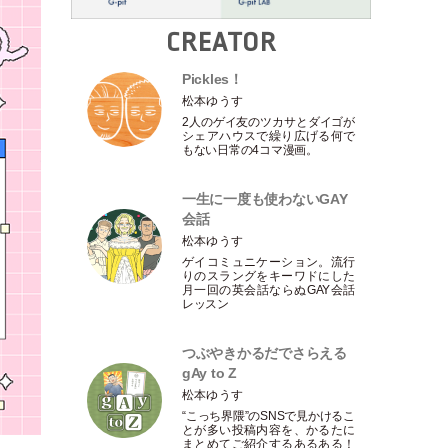
CREATOR
Pickles！
松本ゆうす
2人のゲイ友のツカサとダイゴが
シェアハウスで繰り広げる何で
もない日常の4コマ漫画。
一生に一度も使わないGAY
会話
松本ゆうす
ゲイコミュニケーション。流行
りのスラングをキーワドにした
月一回の英会話ならぬGAY会話
レッスン
つぶやきかるだでさらえる
gAy to Z
松本ゆうす
“こっち界隈”のSNSで見かけるこ
とが多い投稿内容を、かるたに
まとめてご紹介するあるある！