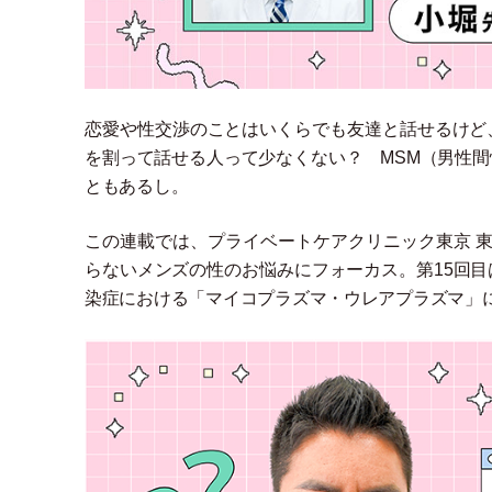
恋愛や性交渉のことはいくらでも友達と話せるけど
を割って話せる人って少なくない？ MSM
（
男性間
ともあるし。
この連載では、プライベートケアクリニック東京 東
らないメンズの性のお悩みにフォーカス。第15回
染症における
「
マイコプラズマ
・
ウレアプラズマ
」