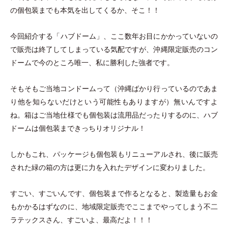
の個包装までも本気を出してくるか、そこ！！
今回紹介する
「
ハブドーム
」
、ここ数年お目にかかっていないの
で販売は終了してしまっている気配ですが、沖縄限定販売のコン
ドームで今のところ唯一、私に勝利した強者です。
そもそもご当地コンドームって
（
沖縄ばかり行っているのであま
り他を知らないだけという可能性もありますが
）
無いんですよ
ね。箱はご当地仕様でも個包装は流用品だったりするのに、ハブ
ドームは個包装まできっちりオリジナル！
しかもこれ、パッケージも個包装もリニューアルされ、後に販売
された緑の箱の方は更に力を入れたデザインに変わりました。
すごい、すごいんです、個包装まで作るとなると、製造量もお金
もかかるはずなのに、地域限定販売でここまでやってしまう不二
ラテックスさん、すごいよ、最高だよ！！！