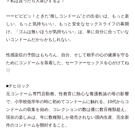
＞私は貰ったら大喜びするよ！
ーービビビッ！ときた“推しコンドーム”との出会いは、もっと楽
しい、もっと気持ちいい、もっと安全なセックスライフの幕開
け。
「
ゴムは無いほうが気持ちいい
」
は、単に自分に合っていな
いコンドームだからかもしれない。
性感染症の予防はもちろん、自分、そして相手の心の健康を守る
ためにコンドームを装着した、セーファーセックスを心がけてね
♡
■チヒロック
元コンドーム専門店勤務。性教育に熱心な養護教諭の母の影響
で、小学校低学年の時に初めてコンドームに触れる。10代からコ
ンドームの収集を始め、コレクションの数は優に数百種類超え。
現在の楽しみは、年に数種類しか発売されない国内生産、完全新
作のコンドームを開封すること。