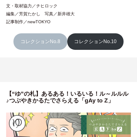
文
・
取材協力／チヒロック
編集／芳賀たかし 写真／新井雄大
記事制作／newTOKYO
コレクションNo.8
コレクションNo.10
【“ゆ”の札】あるある！いるいる！ル～ルルル
♪つぶやきかるたでさらえる「gAy to Z」