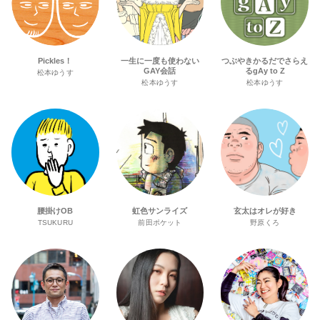
Pickles！
一生に一度も使わない
つぶやきかるだでさらえ
GAY会話
るgAy to Z
松本ゆうす
松本ゆうす
松本ゆうす
腰掛けOB
虹色サンライズ
玄太はオレが好き
TSUKURU
前田ポケット
野原くろ