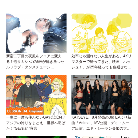
新宿二丁目の夜風をフロアに変え
効率じゃ測れない人生がある。4Kリ
る！壱タカシ×JYAGAが解き放つセ
マスターで帰ってきた、映画「ハッ
ルフラブ・ダンスチューン
シュ！」が25年経っても色褪せない
「Okaaayyy!!!」が遂にリリース！
理由。
一生に一度も使わないGAY会話34／
KATSEYE、8月発売の3rd EPより新
アジアの誇りをまとえ！世界へ羽ば
曲「Animal」MV公開！デミ・ムー
たく”Gaysian”宣言
ア出演、エド・シーラン参加の大胆
アンセムは必聴！