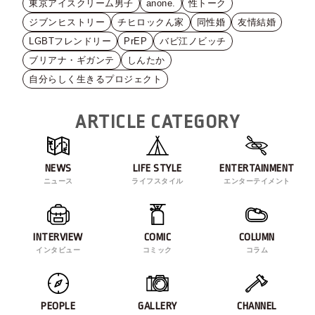
東京アイスクリーム男子
anone.
性トーク
ジブンヒストリー
チヒロックん家
同性婚
友情結婚
LGBTフレンドリー
PrEP
バビ江ノビッチ
ブリアナ・ギガンテ
しんたか
自分らしく生きるプロジェクト
ARTICLE CATEGORY
NEWS
LIFE STYLE
ENTERTAINMENT
ニュース
ライフスタイル
エンターテイメント
INTERVIEW
COMIC
COLUMN
インタビュー
コミック
コラム
PEOPLE
GALLERY
CHANNEL