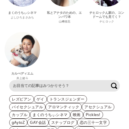
まくのうちぃシネマ
私とアナタのための、エ
チヒロックん家の、コン
ンパワ本
ドームでも見てく？
よしひろまさみち
山﨑穂花
チヒロック
カルぺディエム
井上健斗
検索
レズビアン
ゲイ
トランスジェンダー
バイセクシュアル
アロマンティック
アセクシュアル
カップル
まくのうちぃシネマ
映画
Pickles!
gAytoZ
GAY会話
スナップログ
恋の三十一文字