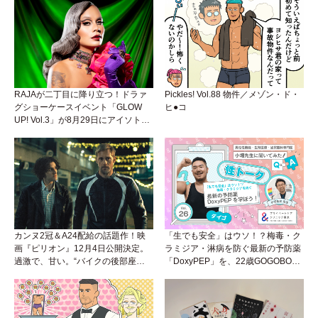
RAJAが二丁目に降り立つ！ドラァ
Pickles! Vol.88 物件／メゾン・ド・
グショーケースイベント「GLOW
ヒ●コ
UP! Vol.3」が8月29日にアイソトー
プラウンジで開催！
カンヌ2冠＆A24配給の話題作！映
「生でも安全」はウソ！？梅毒・ク
画『ピリオン』12月4日公開決定。
ラミジア・淋病を防ぐ最新の予防薬
過激で、甘い。“バイクの後部座
「DoxyPEP」を、22歳GOGOBOY
席”から始まるラブストーリー。
ダイゴと学ぼう！性トーク〜聞きに
くいことは小堀先生に聞けばイイ！
（Vol.26）