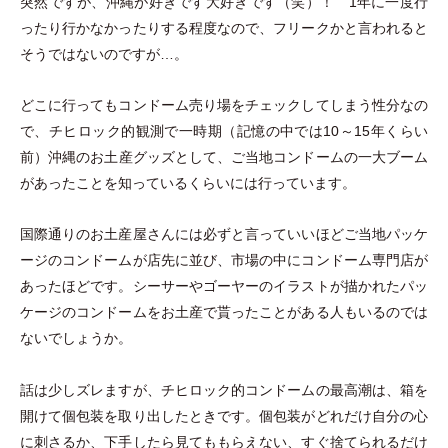
突然ですが、沖縄が好きです大好きです
（
笑
）
！ 1年に一度行
ったり行かなかったりする程度なので、フリークかと言われると
そうではないのですが…。
どこに行ってもコンドーム売り場をチェックしてしまう性分なの
で、チヒロック的観測で一時期
（
記憶の中では10～15年くらい
前
）
沖縄のお土産グッズとして、ご当地コンドームの一大ブーム
があったことを知っているくらいには行っています。
国際通りのお土産屋さんには必ずと言っていいほどご当地パッケ
ージのコンドームが店先に並び、市場の中にコンドーム専門店が
あったほどです。シーサーやゴーヤーのイラストが描かれたパッ
ケージのコンドームをお土産で貰ったことがある人もいるのでは
ないでしょうか。
話は少しズレますが、チヒロック的コンドームの最高潮は、箱を
開けて個包装を取り出したときです。個包装がどれだけ自分の心
に刺さるか、下手したら見てももらえない、すぐ捨てられるだけ