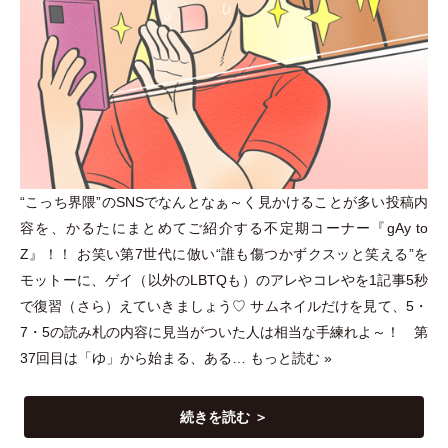
“こっち界隈”のSNSでなんとなぁ～く見かけることが多い投稿内
容を、かるたにまとめてご紹介する不定期コーナー『gAy to
Z』！！ お笑い第7世代に倣い“誰も傷つかずクスッと笑える”を
モットーに、ゲイ
（
以外のLBTQも
）
のアレやコレやを1記事5秒
で復習
（
さら
）
えていきましょう♡ サムネイルだけを見て、5
・
7
・
5の読み札の内容に見当がついた人は相当な手練れよ～！ 第
37回目は
「
ゆ
」
から始まる、ある…
もっと読む »
続きを読む ＞