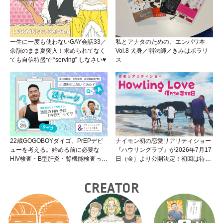
一生に一度も使わないGAY会話33／
私とアナタのための、エンパワ本
余韻のまま夏突入！求められてなく
Vol.8 犬身／弱法師／きみはポラリ
ても自信特盛で “serving” しなさい♥
ス
22歳GOGOBOYダイゴ、PrEPデビ
ナイモン初の恋愛リアリティショー
ューを考える。始める前に必要な
『ハウリングラブ』が2026年7月17
HIV検査・B型肝炎・腎機能検査っ
日（金）より公開決定！初回は待望
て？開始前検査のヒミツを知ろう！
の“GMPD”編！？
性トーク～聞きにくいことは小堀先
CREATOR
生に聞けばイイ！（Vol.25）