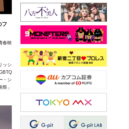
のフ
青春映
リッシ
BTQ
ー
・
シ
画祭
」