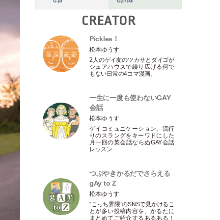
CREATOR
Pickles！
松本ゆうす
2人のゲイ友のツカサとダイゴが
シェアハウスで繰り広げる何で
もない日常の4コマ漫画。
一生に一度も使わないGAY
会話
松本ゆうす
ゲイコミュニケーション。流行
りのスラングをキーワドにした
月一回の英会話ならぬGAY会話
レッスン
つぶやきかるだでさらえる
gAy to Z
松本ゆうす
“こっち界隈”のSNSで見かけるこ
とが多い投稿内容を、かるたに
まとめてご紹介するあるある！