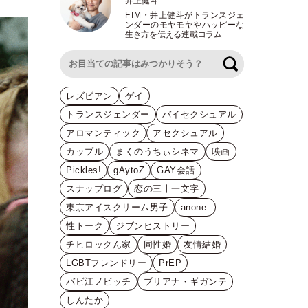
井上健斗
FTM
・
井上健斗がトランスジェ
ンダーのモヤモヤやハッピーな
生き方を伝える連載コラム
検索
レズビアン
ゲイ
トランスジェンダー
バイセクシュアル
アロマンティック
アセクシュアル
カップル
まくのうちぃシネマ
映画
Pickles!
gAytoZ
GAY会話
スナップログ
恋の三十一文字
東京アイスクリーム男子
anone.
性トーク
ジブンヒストリー
チヒロックん家
同性婚
友情結婚
LGBTフレンドリー
PrEP
バビ江ノビッチ
ブリアナ・ギガンテ
しんたか