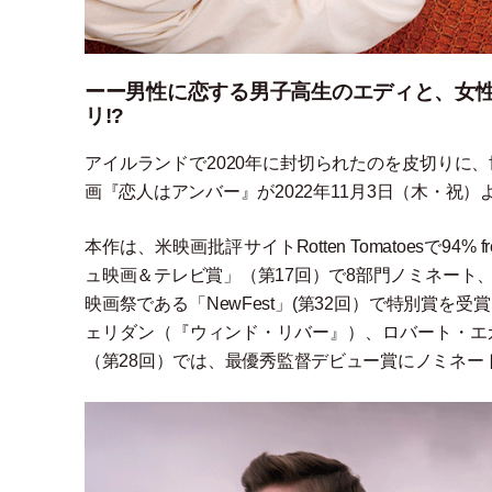
ーー男性に恋する男子高生のエディと、女性
リ!?
アイルランドで2020年に封切られたのを皮切りに
画『恋人はアンバー』が2022年11月3日
（
木
・
祝
）
本作は、米映画批評サイトRotten Tomatoesで9
ュ映画＆テレビ賞
」
（
第17回
）
で8部門ノミネート、
映画祭である
「
NewFest
」
(第32回
）
で特別賞を受賞
ェリダン
（
『ウィンド
・
リバー』
）
、ロバート
・
エ
（
第28回
）
では、最優秀監督デビュー賞にノミネー