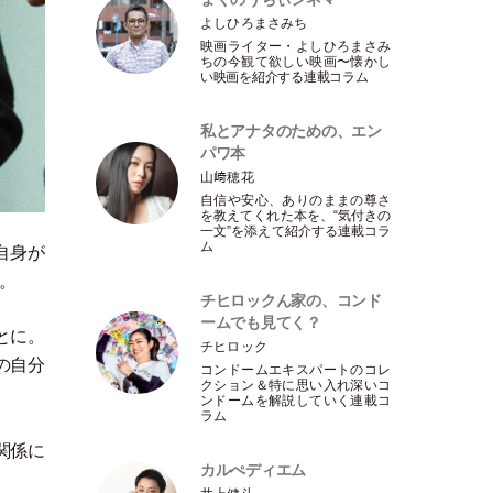
よしひろまさみち
映画ライター
・
よしひろまさみ
ちの今観て欲しい映画〜懐かし
い映画を紹介する連載コラム
私とアナタのための、エン
パワ本
山﨑穂花
自信や安心、ありのままの尊さ
を教えてくれた本を、“気付きの
一文”を添えて紹介する連載コラ
ム
自身が
。
チヒロックん家の、コンド
ームでも見てく？
とに。
チヒロック
の自分
コンドームエキスパートのコレ
クション＆特に思い入れ深いコ
ンドームを解説していく連載コ
ラム
関係に
カルぺディエム