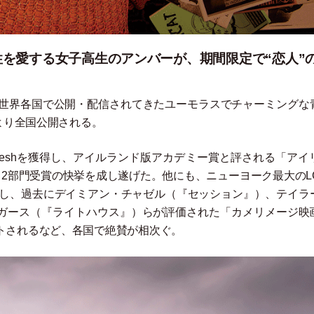
を愛する女子高生のアンバーが、期間限定で“恋人”
、世界各国で公開
・
配信されてきたユーモラスでチャーミングな
より全国公開される。
4% freshを獲得し、アイルランド版アカデミー賞と評される
「
アイ
2部門受賞の快挙を成し遂げた。他にも、ニューヨーク最大のLG
し、過去にデイミアン
・
チャゼル
（
『セッション』
）
、テイラ
ガース
（
『ライトハウス』
）
らが評価された
「
カメリメージ映
トされるなど、各国で絶賛が相次ぐ。