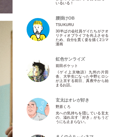
いるいる！
腰掛けOB
TSUKURU
30半ばの会社員ゲイたちがクオ
リティオブライフを向上させる
ため、自分を貫く姿を描く2コマ
漫画
虹色サンライズ
前田ポケット
《ゲイ上京物語》九州の片田
舎、大学生になった中野ヒロシ
が上京する前日、真夜中から始
まるお話。
玄太はオレが好き
野原くろ
光への気持ちを隠している玄太
の、溢れ出す
「
好き
」
がもうど
うにも止まらない。
まくのうちぃシネマ