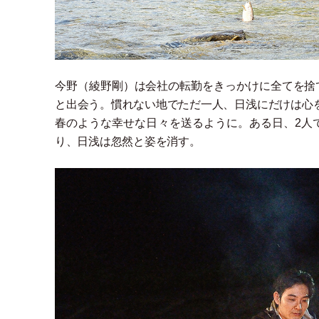
今野
（
綾野剛
）
は会社の転勤をきっかけに全てを捨
と出会う。慣れない地でただ一人、日浅にだけは心
春のような幸せな日々を送るように。ある日、2人
り、日浅は忽然と姿を消す。