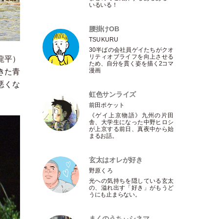
いるいる！
腰掛けOB
TSUKURU
30半ばの会社員ゲイたちがクオ
リティオブライフを向上させる
龍平
）
ため、自分を貫く姿を描く2コマ
漫画
きた青
悪くな
虹色サンライズ
前田ポケット
《ゲイ上京物語》九州の片田
舎、大学生になった中野ヒロシ
が上京する前日、真夜中から始
まるお話。
玄太はオレが好き
野原くろ
光への気持ちを隠している玄太
の、溢れ出す
「
好き
」
がもうど
うにも止まらない。
まくのうちぃシネマ