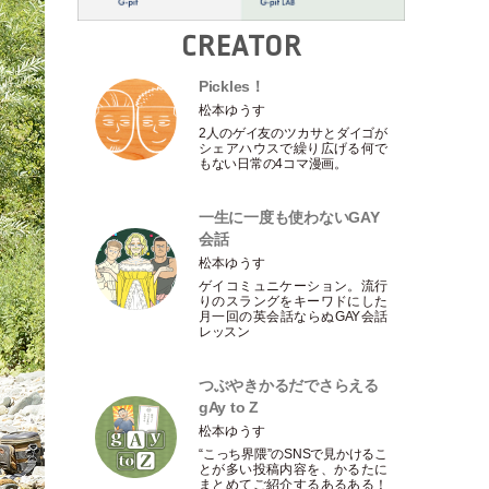
CREATOR
Pickles！
松本ゆうす
2人のゲイ友のツカサとダイゴが
シェアハウスで繰り広げる何で
もない日常の4コマ漫画。
一生に一度も使わないGAY
会話
松本ゆうす
ゲイコミュニケーション。流行
りのスラングをキーワドにした
月一回の英会話ならぬGAY会話
レッスン
つぶやきかるだでさらえる
gAy to Z
松本ゆうす
“こっち界隈”のSNSで見かけるこ
とが多い投稿内容を、かるたに
まとめてご紹介するあるある！