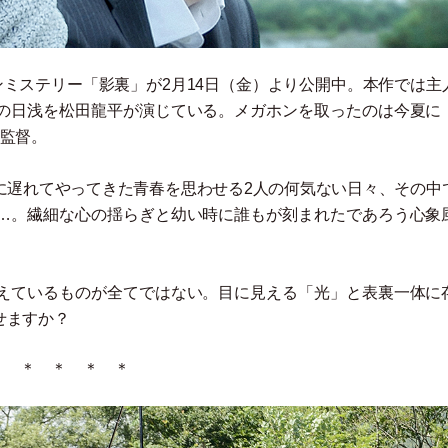
ンミステリー
「
影裏
」
が2月14日
（
金
）
より公開中。本作では主
の日浅を松田龍平が演じている。メガホンを取ったのは今夏に
史監督。
に遅れてやってきた青春を思わせる2人の何気ない日々、その中
…。繊細な心の揺らぎと幼い時に誰もが刻まれたであろう心象
えているものが全てではない。目に見える
「
光
」
と表裏一体に
せますか？
＊ ＊ ＊ ＊ ＊