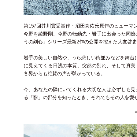
第157回芥川賞受賞作
・
沼田真佑氏原作のヒューマ
今野を綾野剛、今野の転勤先
・
岩手に出会った同僚
うの剣心
」
シリーズ最新2作の公開を控えた大友啓
岩手の美しい自然や、うら悲しい街並みなどを舞台
に見えてくる日浅の本質、突然の別れ、そして真実
各界からも絶賛の声が挙がっている。
今、あなたの隣にいてくれる大切な人は必ずしも見
る
「
影
」
の部分を知ったとき、それでもその人を愛