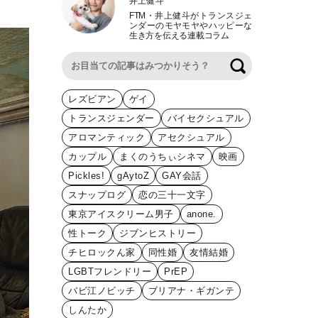
井上健斗
FTM
・
井上健斗がトランスジェ
ンダーのモヤモヤやハッピーな
生き方を伝える連載コラム
検索
レズビアン
ゲイ
トランスジェンダー
バイセクシュアル
アロマンティック
アセクシュアル
カップル
まくのうちぃシネマ
映画
Pickles!
gAytoZ
GAY会話
スナップログ
恋の三十一文字
東京アイスクリーム男子
anone.
性トーク
ジブンヒストリー
チヒロックん家
同性婚
友情結婚
LGBTフレンドリー
PrEP
バビ江ノビッチ
ブリアナ・ギガンテ
しんたか