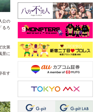
人公の
「
るろ
で次第
風景に
存在す