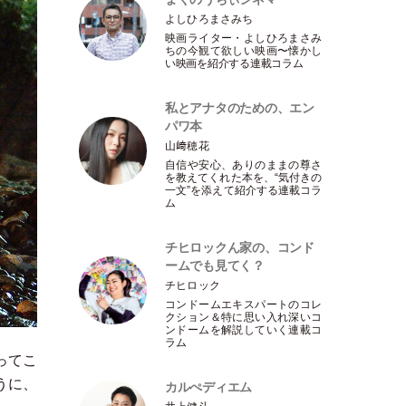
よしひろまさみち
映画ライター
・
よしひろまさみ
ちの今観て欲しい映画〜懐かし
い映画を紹介する連載コラム
私とアナタのための、エン
パワ本
山﨑穂花
自信や安心、ありのままの尊さ
を教えてくれた本を、“気付きの
一文”を添えて紹介する連載コラ
ム
チヒロックん家の、コンド
ームでも見てく？
チヒロック
コンドームエキスパートのコレ
クション＆特に思い入れ深いコ
ンドームを解説していく連載コ
ラム
ってこ
うに、
カルぺディエム