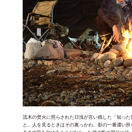
流木の焚火に照らされた日浅が言い残した
「
知った
と。人を見るときはその裏っかわ。影の一番濃い所