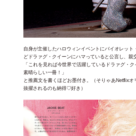
自身が主催したハロウィンイベントにバイオレット
どドラァグ
・
クイーンにハマっていると公言し、親
「
これを見れば今世界で活躍しているドラァグ
・
ク
素晴らしい一冊！
」
と推薦文を書くほどお墨付き。
（
そりゃあNetfl
抜擢されるのも納得♡好き
）