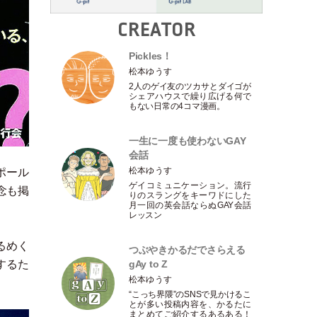
CREATOR
Pickles！
松本ゆうす
2人のゲイ友のツカサとダイゴが
シェアハウスで繰り広げる何で
もない日常の4コマ漫画。
一生に一度も使わないGAY
会話
松本ゆうす
ポール
ゲイコミュニケーション。流行
念も掲
りのスラングをキーワドにした
月一回の英会話ならぬGAY会話
レッスン
るめく
つぶやきかるだでさらえる
gAy to Z
するた
松本ゆうす
“こっち界隈”のSNSで見かけるこ
とが多い投稿内容を、かるたに
まとめてご紹介するあるある！