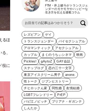
井上健斗
FTM
・
井上健斗がトランスジェ
ンダーのモヤモヤやハッピーな
生き方を伝える連載コラム
検索
レズビアン
ゲイ
えるほ
トランスジェンダー
バイセクシュアル
アロマンティック
アセクシュアル
いる、
カップル
まくのうちぃシネマ
映画
Pickles!
gAytoZ
GAY会話
ド役に
スナップログ
恋の三十一文字
東京アイスクリーム男子
anone.
性トーク
ジブンヒストリー
チヒロックん家
同性婚
友情結婚
LGBTフレンドリー
PrEP
バビ江ノビッチ
ブリアナ・ギガンテ
しんたか