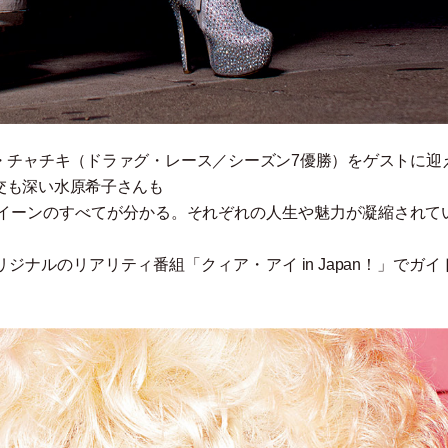
・
チャチキ
（
ドラァグ
・
レース／シーズン7優勝
）
をゲストに迎
交も深い水原希子さんも
イーンのすべてが分かる。それぞれの人生や魅力が凝縮されて
ixオリジナルのリアリティ番組
「
クィア
・
アイ in Japan！
」
でガイ