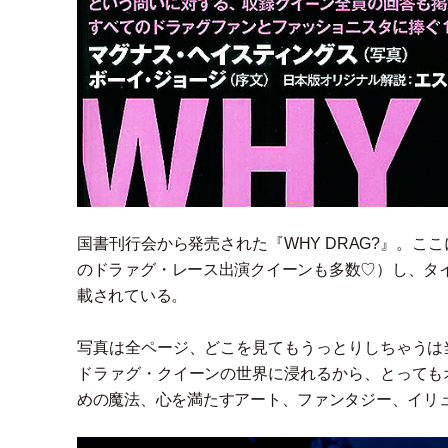
国書刊行会から発売された『WHY DRAG?』。こ
のドラァグ
・
レース出演クイーンも多数♡
）
し、タ
載されている。
写真は全ページ、どこを見てもうっとりしちゃうは
ドラァグ
・
クイーンの世界に浸れるから、とっても
めの魔法、心を満たすアート、ファンタジー、イリ