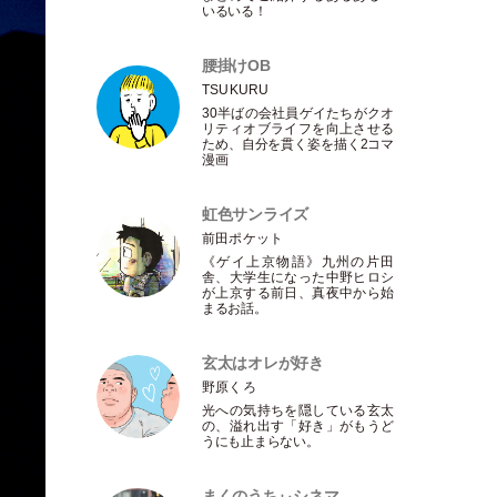
いるいる！
腰掛けOB
TSUKURU
30半ばの会社員ゲイたちがクオ
リティオブライフを向上させる
ため、自分を貫く姿を描く2コマ
漫画
虹色サンライズ
前田ポケット
《ゲイ上京物語》九州の片田
舎、大学生になった中野ヒロシ
が上京する前日、真夜中から始
まるお話。
玄太はオレが好き
野原くろ
光への気持ちを隠している玄太
の、溢れ出す
「
好き
」
がもうど
うにも止まらない。
まくのうちぃシネマ