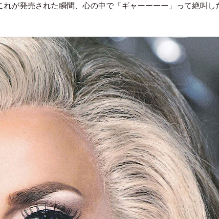
これが発売された瞬間、心の中で
「
ギャーーーー
」
って絶叫し