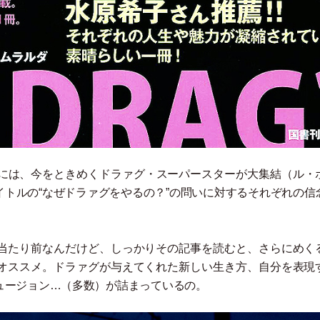
こには、今をときめくドラァグ
・
スーパースターが大集結
（
ル
・
イトルの“なぜドラァグをやるの？”の問いに対するそれぞれの信
当たり前なんだけど、しっかりその記事を読むと、さらにめく
オススメ。ドラァグが与えてくれた新しい生き方、自分を表現
ュージョン…
（
多数
）
が詰まっているの。