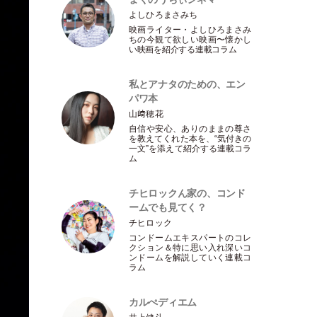
よしひろまさみち
映画ライター
・
よしひろまさみ
ちの今観て欲しい映画〜懐かし
い映画を紹介する連載コラム
私とアナタのための、エン
パワ本
山﨑穂花
自信や安心、ありのままの尊さ
を教えてくれた本を、“気付きの
一文”を添えて紹介する連載コラ
ム
チヒロックん家の、コンド
ームでも見てく？
チヒロック
コンドームエキスパートのコレ
クション＆特に思い入れ深いコ
ンドームを解説していく連載コ
ラム
カルぺディエム