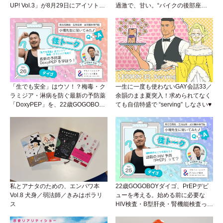
UP! Vol.3」が8月29日にアイソトー
過激で、甘い。“バイクの後部座
プラウンジで開催！
席”から始まるラブストーリー。
「生でも安全」はウソ！？梅毒・ク
一生に一度も使わないGAY会話33／
ラミジア・淋病を防ぐ最新の予防薬
余韻のまま夏突入！求められてなく
「DoxyPEP」を、22歳GOGOBOY
ても自信特盛で “serving” しなさい♥
ダイゴと学ぼう！性トーク〜聞きに
くいことは小堀先生に聞けばイイ！
（Vol.26）
私とアナタのための、エンパワ本
22歳GOGOBOYダイゴ、PrEPデビ
Vol.8 犬身／弱法師／きみはポラリ
ューを考える。始める前に必要な
ス
HIV検査・B型肝炎・腎機能検査っ
て？開始前検査のヒミツを知ろう！
性トーク～聞きにくいことは小堀先