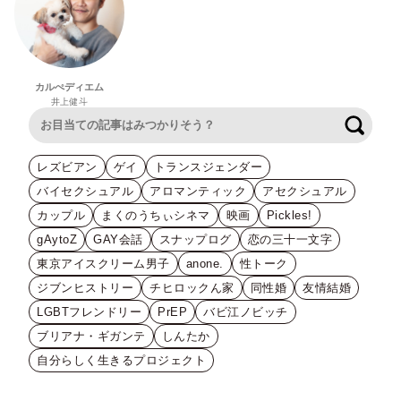
カルぺディエム
井上健斗
検索
レズビアン
ゲイ
トランスジェンダー
バイセクシュアル
アロマンティック
アセクシュアル
カップル
まくのうちぃシネマ
映画
Pickles!
gAytoZ
GAY会話
スナップログ
恋の三十一文字
東京アイスクリーム男子
anone.
性トーク
ジブンヒストリー
チヒロックん家
同性婚
友情結婚
LGBTフレンドリー
PrEP
バビ江ノビッチ
ブリアナ・ギガンテ
しんたか
自分らしく生きるプロジェクト