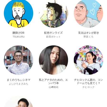
腰掛けOB
虹色サンライズ
玄太はオレが好き
TSUKURU
前田ポケット
野原くろ
まくのうちぃシネマ
私とアナタのための、エ
チヒロックん家の、コン
ンパワ本
ドームでも見てく？
よしひろまさみち
山﨑穂花
チヒロック