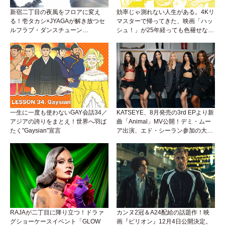
新宿二丁目の夜風をフロアに変え
効率じゃ測れない人生がある。4Kリ
る！壱タカシ×JYAGAが解き放つセ
マスターで帰ってきた、映画「ハッ
ルフラブ・ダンスチューン
シュ！」が25年経っても色褪せない
「Okaaayyy!!!」が遂にリリース！
理由。
一生に一度も使わないGAY会話34／
KATSEYE、8月発売の3rd EPより新
アジアの誇りをまとえ！世界へ羽ば
曲「Animal」MV公開！デミ・ムー
たく”Gaysian”宣言
ア出演、エド・シーラン参加の大胆
アンセムは必聴！
RAJAが二丁目に降り立つ！ドラァ
カンヌ2冠＆A24配給の話題作！映
グショーケースイベント「GLOW
画『ピリオン』12月4日公開決定。