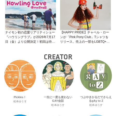
生に聞けばイイ！（Vol.25）
ナイモン初の恋愛リアリティショー
【HAPPY PRIDE】チャペル・ロー
『ハウリングラブ』が2026年7月17
ンが「Pink Pony Club」Tシャツを
日（金）より公開決定！初回は待望
リリース。売上の一部をLGBTQ+＆
の“GMPD”編！？
トランスジェンダーユース支援プロ
ジェクトへ寄付
CREATOR
Pickles！
一生に一度も使わない
つぶやきかるだでさらえ
GAY会話
るgAy to Z
松本ゆうす
松本ゆうす
松本ゆうす