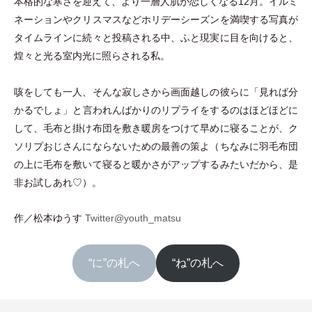
本格的な寒さを迎えて、より一層人肌が恋しくなる12月。イルミ
ネーションやクリスマスなどホリデーシーズンを満喫する写真が
タイムラインに続々と投稿される中、ふと現実に目を向けると、
煌々と光る室内光に照らされる私。
咳をしても一人、そんな寂しさから画面越しの彼らに
「
見れば分
かるでしょ
」
と言われんばかりのリプライをするのはほどほどに
して、毛布と掛け布団を敷き暖房をつけて早めに寝ることが、ク
ソリプおじさんにならないための最善の策よ
（
ちなみに羽毛布団
の上に毛布を敷いて寝ると暖かさがアップするみたいだから、是
非お試しあれ♡
）
。
作／松本ゆうす
Twitter@youth_matsu
“に”の札へ
“ね”の札へ