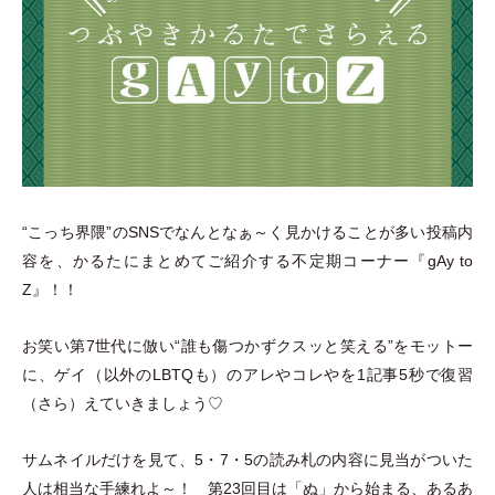
“こっち界隈”のSNSでなんとなぁ～く見かけることが多い投稿内
容を、かるたにまとめてご紹介する不定期コーナー『gAy to
Z』！！
お笑い第7世代に倣い“誰も傷つかずクスッと笑える”をモットー
に、ゲイ
（
以外のLBTQも
）
のアレやコレやを1記事5秒で復習
（
さら
）
えていきましょう♡
サムネイルだけを見て、5
・
7
・
5の読み札の内容に見当がついた
人は相当な手練れよ～！ 第23回目は
「
ぬ
」
から始まる、あるあ