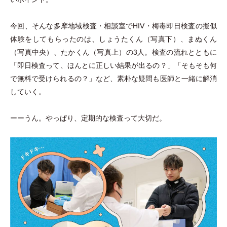
今回、そんな多摩地域検査
・
相談室でHIV
・
梅毒即日検査の擬似
体験をしてもらったのは、しょうたくん
（
写真下
）
、まぬくん
（
写真中央
）
、たかくん
（
写真上
）
の3人。検査の流れとともに
「
即日検査って、ほんとに正しい結果が出るの？
」
「
そもそも何
で無料で受けられるの？
」
など、素朴な疑問も医師と一緒に解消
していく。
ーーうん。やっぱり、定期的な検査って大切だ。