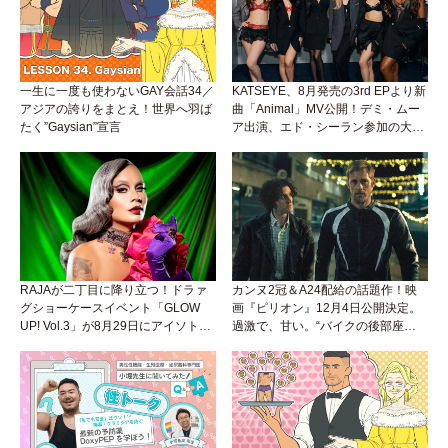
一生に一度も使わないGAY会話34／
KATSEYE、8月発売の3rd EPより新
アジアの誇りをまとえ！世界へ羽ば
曲「Animal」MV公開！デミ・ムー
たく”Gaysian”宣言
ア出演、エド・シーラン参加の大胆
アンセムは必聴！
RAJAが二丁目に降り立つ！ドラァ
カンヌ2冠＆A24配給の話題作！映
グショーケースイベント「GLOW
画『ピリオン』12月4日公開決定。
UP! Vol.3」が8月29日にアイソトー
過激で、甘い。“バイクの後部座
プラウンジで開催！
席”から始まるラブストーリー。