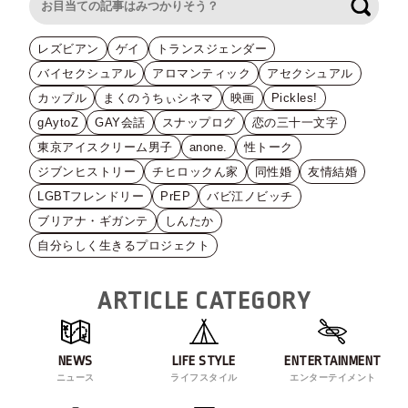
検索
レズビアン
ゲイ
トランスジェンダー
バイセクシュアル
アロマンティック
アセクシュアル
カップル
まくのうちぃシネマ
映画
Pickles!
gAytoZ
GAY会話
スナップログ
恋の三十一文字
東京アイスクリーム男子
anone.
性トーク
ジブンヒストリー
チヒロックん家
同性婚
友情結婚
LGBTフレンドリー
PrEP
バビ江ノビッチ
ブリアナ・ギガンテ
しんたか
自分らしく生きるプロジェクト
ARTICLE CATEGORY
NEWS
LIFE STYLE
ENTERTAINMENT
ニュース
ライフスタイル
エンターテイメント