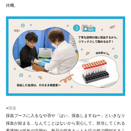
待機。
●採血
採血ブースに入るなや否や
「
はい、採血しますね〜
」
といきなり
採血が始まる…なんてことはないから安心して。担当してくれる
看護師は採血の説明や、新品の採血キットを目の前で開封するこ