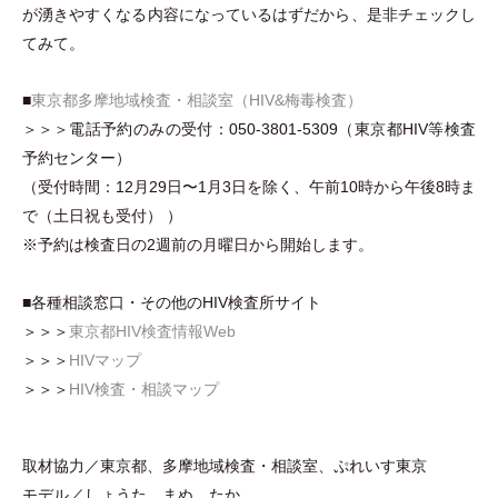
が湧きやすくなる内容になっているはずだから、是非チェックし
てみて。
■
東京都多摩地域検査
・
相談室
（
HIV&梅毒検査
）
＞＞＞電話予約のみの受付：050-3801-5309
（
東京都HIV等検査
予約センター
）
（
受付時間：12月29日〜1月3日を除く、午前10時から午後8時ま
で
（
土日祝も受付
）
）
※予約は検査日の2週前の月曜日から開始します。
■各種相談窓口
・
その他のHIV検査所サイト
＞＞＞
東京都HIV検査情報Web
＞＞＞
HIVマップ
＞＞＞
HIV検査
・
相談マップ
取材協力／東京都、多摩地域検査
・
相談室、ぷれいす東京
モデル／しょうた、まぬ、たか