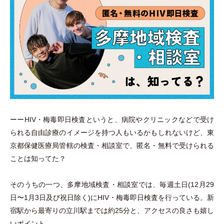
ーーHIV
・
梅毒即日検査というと、病院やクリニックなどで受け
られる自由診療のイメージを持つ人もいるかもしれないけど、東
京都保健医療局管轄の検査
・
相談室で、匿名
・
無料で受けられる
ことは知ってた？
そのうちの一つ、多摩地域検査
・
相談室では、毎週土日(12月29
日〜1月3日及び祝日除く)にHIV
・
梅毒即日検査を行っている。新
宿駅から最寄りの立川駅までは約25分と、アクセスの良さも嬉し
いポイント。