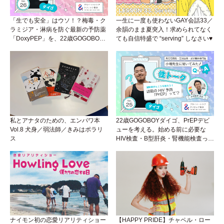
「生でも安全」はウソ！？梅毒・ク
一生に一度も使わないGAY会話33／
ラミジア・淋病を防ぐ最新の予防薬
余韻のまま夏突入！求められてなく
「DoxyPEP」を、22歳GOGOBOY
ても自信特盛で “serving” しなさい♥
ダイゴと学ぼう！性トーク〜聞きに
くいことは小堀先生に聞けばイイ！
（Vol.26）
私とアナタのための、エンパワ本
22歳GOGOBOYダイゴ、PrEPデビ
Vol.8 犬身／弱法師／きみはポラリ
ューを考える。始める前に必要な
ス
HIV検査・B型肝炎・腎機能検査っ
て？開始前検査のヒミツを知ろう！
性トーク～聞きにくいことは小堀先
生に聞けばイイ！（Vol.25）
ナイモン初の恋愛リアリティショー
【HAPPY PRIDE】チャペル・ロー