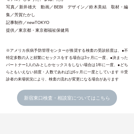
写真／新井雄大 動画／BEBI デザイン／鈴木美結 取材
・
編
集／芳賀たかし
記事制作／newTOKYO
提供／東京都
・
東京都福祉保健局
※アメリカ疾病予防管理センターが推奨する検査の受診頻度は、●不
特定多数の人と頻繁にセックスをする場合は3ヶ月に一度、●決まった
パートナー1人のみとしかセックスをしない場合は1年に一度、●どち
らともいえない頻度
・
人数であればは6ヶ月に一度としています ※受
診者の来場状況により、検査の流れが変更になる場合があります
新宿東口検査・相談室についてはこちら