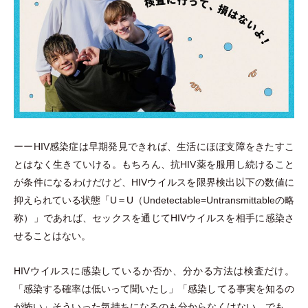
ーーHIV感染症は早期発見できれば、生活にほぼ支障をきたすこ
とはなく生きていける。もちろん、抗HIV薬を服用し続けること
が条件になるわけだけど、HIVウイルスを限界検出以下の数値に
抑えられている状態
「
U＝U
（
Undetectable=Untransmittableの略
称
）
」
であれば、セックスを通じてHIVウイルスを相手に感染さ
せることはない。
HIVウイルスに感染しているか否か、分かる方法は検査だけ。
「
感染する確率は低いって聞いたし
」
「
感染してる事実を知るの
が怖い
」
そういった気持ちになるのも分からなくはない。でも、