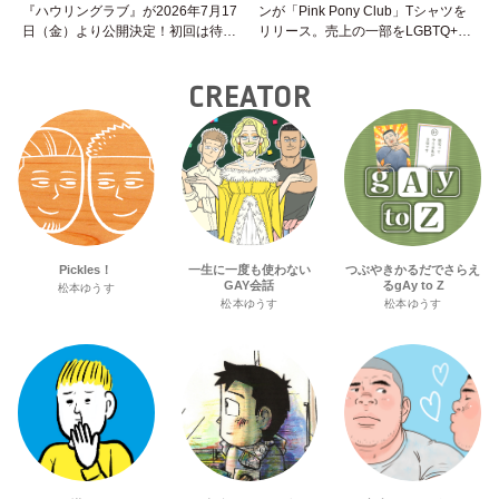
『ハウリングラブ』が2026年7月17
ンが「Pink Pony Club」Tシャツを
日（金）より公開決定！初回は待望
リリース。売上の一部をLGBTQ+＆
の“GMPD”編！？
トランスジェンダーユース支援プロ
ジェクトへ寄付
CREATOR
Pickles！
一生に一度も使わない
つぶやきかるだでさらえ
GAY会話
るgAy to Z
松本ゆうす
松本ゆうす
松本ゆうす