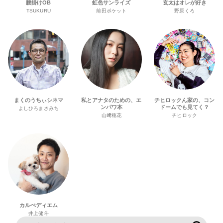
腰掛けOB
虹色サンライズ
玄太はオレが好き
TSUKURU
前田ポケット
野原くろ
まくのうちぃシネマ
私とアナタのための、エ
チヒロックん家の、コン
ンパワ本
ドームでも見てく？
よしひろまさみち
山﨑穂花
チヒロック
カルぺディエム
井上健斗