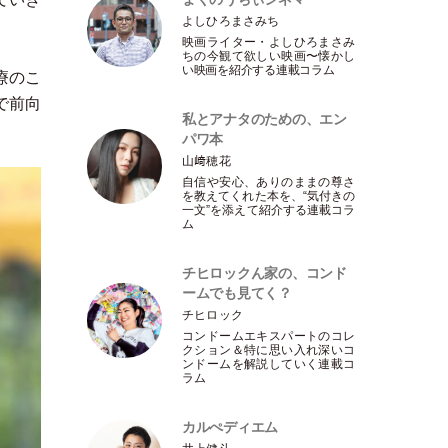
よしひろまさみち
映画ライター
・
よしひろまさみ
ちの今観て欲しい映画〜懐かし
い映画を紹介する連載コラム
療のこ
で前向
私とアナタのための、エン
パワ本
山﨑穂花
自信や安心、ありのままの尊さ
を教えてくれた本を、“気付きの
一文”を添えて紹介する連載コラ
ム
チヒロックん家の、コンド
ームでも見てく？
チヒロック
コンドームエキスパートのコレ
クション＆特に思い入れ深いコ
ンドームを解説していく連載コ
ラム
カルぺディエム