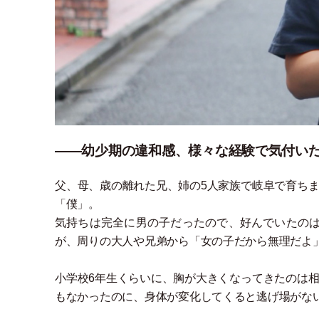
――幼少期の違和感、様々な経験で気付い
父、母、歳の離れた兄、姉の5人家族で岐阜で育ち
「
僕
」
。
気持ちは完全に男の子だったので、好んでいたの
が、周りの大人や兄弟から
「
女の子だから無理だよ
小学校6年生くらいに、胸が大きくなってきたのは
もなかったのに、身体が変化してくると逃げ場がな