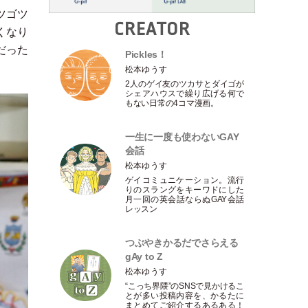
ツゴツ
CREATOR
くなり
だった
Pickles！
松本ゆうす
2人のゲイ友のツカサとダイゴが
シェアハウスで繰り広げる何で
もない日常の4コマ漫画。
一生に一度も使わないGAY
会話
松本ゆうす
ゲイコミュニケーション。流行
りのスラングをキーワドにした
月一回の英会話ならぬGAY会話
レッスン
つぶやきかるだでさらえる
gAy to Z
松本ゆうす
“こっち界隈”のSNSで見かけるこ
とが多い投稿内容を、かるたに
まとめてご紹介するあるある！