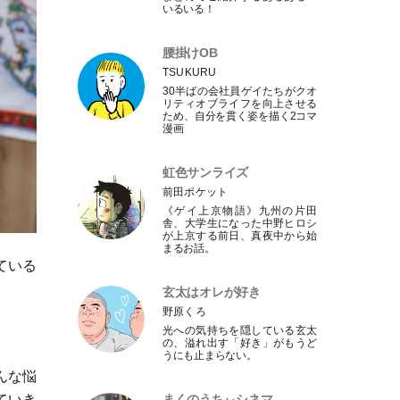
いるいる！
腰掛けOB
TSUKURU
30半ばの会社員ゲイたちがクオ
リティオブライフを向上させる
ため、自分を貫く姿を描く2コマ
漫画
虹色サンライズ
前田ポケット
《ゲイ上京物語》九州の片田
舎、大学生になった中野ヒロシ
が上京する前日、真夜中から始
まるお話。
ている
玄太はオレが好き
野原くろ
光への気持ちを隠している玄太
の、溢れ出す
「
好き
」
がもうど
うにも止まらない。
んな悩
まくのうちぃシネマ
ていき