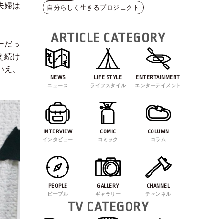
夫婦は
自分らしく生きるプロジェクト
ARTICLE CATEGORY
ーだっ
え続け
いえ、
NEWS
LIFE STYLE
ENTERTAINMENT
ニュース
ライフスタイル
エンターテイメント
INTERVIEW
COMIC
COLUMN
インタビュー
コミック
コラム
PEOPLE
GALLERY
CHANNEL
ピープル
ギャラリー
チャンネル
TV CATEGORY