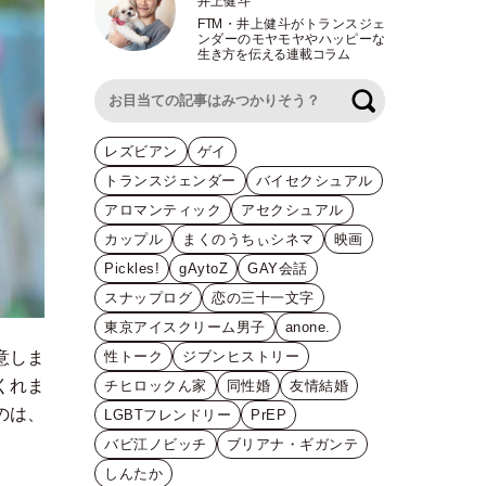
井上健斗
FTM
・
井上健斗がトランスジェ
ンダーのモヤモヤやハッピーな
生き方を伝える連載コラム
検索
レズビアン
ゲイ
トランスジェンダー
バイセクシュアル
アロマンティック
アセクシュアル
カップル
まくのうちぃシネマ
映画
Pickles!
gAytoZ
GAY会話
スナップログ
恋の三十一文字
東京アイスクリーム男子
anone.
意しま
性トーク
ジブンヒストリー
くれま
チヒロックん家
同性婚
友情結婚
のは、
LGBTフレンドリー
PrEP
バビ江ノビッチ
ブリアナ・ギガンテ
しんたか