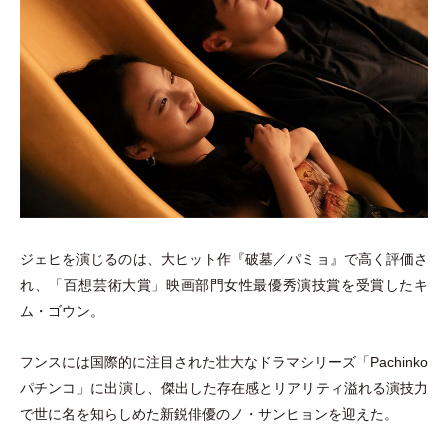
ジェヒを演じるのは、大ヒット作『破墓／パミョ』で高く評価さ
れ、
「
百想芸術大賞
」
映画部門女性最優秀演技賞を受賞したキ
ム
・
ゴウン。
フンスには国際的に注目された壮大なドラマシリーズ
「
Pachinko
パチンコ
」
に出演し、傑出した存在感とリアリティ溢れる演技力
で世に名を知らしめた新鋭俳優のノ
・
サンヒョンを迎えた。