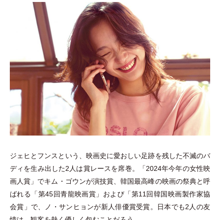
ジェヒとフンスという、映画史に愛おしい足跡を残した不滅のバ
ディを生み出した2人は賞レースを席巻。
「
2024年今年の女性映
画人賞
」
でキム
・
ゴウンが演技賞、韓国最高峰の映画の祭典と呼
ばれる
「
第45回青龍映画賞
」
および
「
第11回韓国映画製作家協
会賞
」
で、ノ
・
サンヒョンが新人俳優賞受賞。日本でも2人の友
情は、観客を熱く優しく包むことだろう。