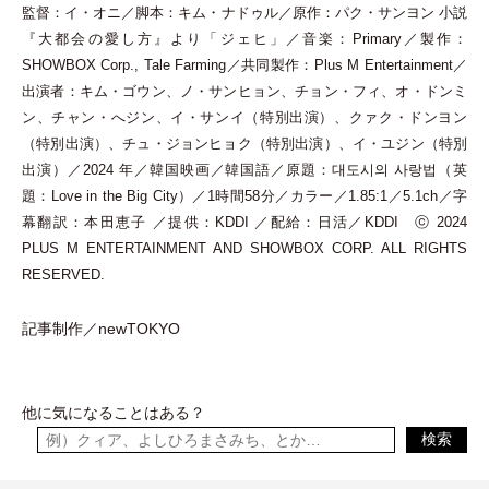
監督：イ
・
オニ／脚本：キム
・
ナドゥル／原作：パク
・
サンヨン 小説
『大都会の愛し方』より
「
ジェヒ
」
／音楽：Primary／製作：
SHOWBOX Corp., Tale Farming／共同製作：Plus M Entertainment／
出演者：キム
・
ゴウン、ノ
・
サンヒョン、チョン
・
フィ、オ
・
ドンミ
ン、チャン
・
へジン、イ
・
サンイ
（
特別出演
）
、クァク
・
ドンヨン
（
特別出演
）
、チュ
・
ジョンヒョク
（
特別出演
）
、イ
・
ユジン
（
特別
出演
）
／2024 年／韓国映画／韓国語／原題：대도시의 사랑법
（
英
題：Love in the Big City
）
／1時間58分／カラー／1.85:1／5.1ch／字
幕翻訳：本田恵子 ／提供：KDDI ／配給：日活／KDDI ⓒ 2024
PLUS M ENTERTAINMENT AND SHOWBOX CORP. ALL RIGHTS
RESERVED.
記事制作／newTOKYO
他に気になることはある？
検索