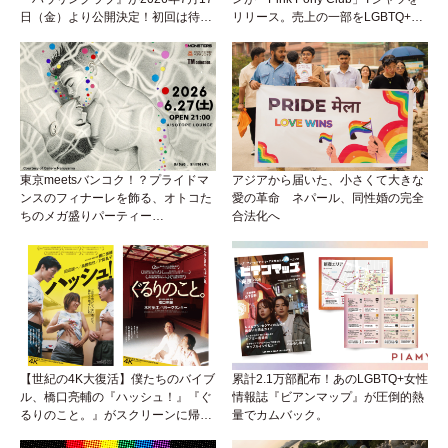
日（金）より公開決定！初回は待望
リリース。売上の一部をLGBTQ+＆
の“GMPD”編！？
トランスジェンダーユース支援プロ
ジェクトへ寄付
東京meetsバンコク！？プライドマ
アジアから届いた、小さくて大きな
ンスのフィナーレを飾る、オトコた
愛の革命 ネパール、同性婚の完全
ちのメガ盛りパーティー
合法化へ
『BEEFCAKE 第9弾』がアイソに襲
来！
【世紀の4K大復活】僕たちのバイブ
累計2.1万部配布！あのLGBTQ+女性
ル、橋口亮輔の『ハッシュ！』『ぐ
情報誌『ビアンマップ』が圧倒的熱
るりのこと。』がスクリーンに帰っ
量でカムバック。
てくる！めんどくさいリアルと生き