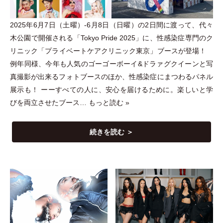
2025年6月7日
（
土曜
）
-6月8日
（
日曜
）
の2日間に渡って、代々
木公園で開催される
「
Tokyo Pride 2025
」
に、性感染症専門のク
リニック
「
プライベートケアクリニック東京
」
ブースが登場！
例年同様、今年も人気のゴーゴーボーイ&ドラァグクイーンと写
真撮影が出来るフォトブースのほか、性感染症にまつわるパネル
展示も！ ーーすべての人に、安心を届けるために。楽しいと学
びを両立させたブース…
もっと読む »
続きを読む ＞