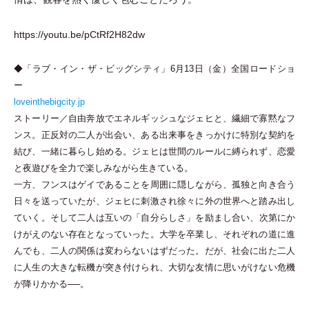
https://youtu.be/pCtRf2H82dw
◆
「
ラブ
・
イン
・
ザ
・
ビッグシティ
」
6月13日
（
金
）
全国ロードショ
ー
loveinthebigcity.jp
ストーリー／自由奔放でエネルギッシュなジェヒと、繊細で寡黙なフ
ンス。正反対の二人が出会い、ある出来事をきっかけに特別な契約を
結び、一緒に暮らし始める。ジェヒは世間のルールに縛られず、恋愛
と夜遊びを全力で楽しみながら生きている。
一方、フンスはゲイであることを周囲に隠しながら、孤独と向き合う
日々を送っていたが、ジェヒに刺激され徐々に外の世界へと踏み出し
ていく。そして二人は互いの
「
自分らしさ
」
を励まし合い、次第にか
けがえのない存在となっていった。大学を卒業し、それぞれの道に進
んでも、二人の関係は変わらないはずだった。だが、社会に出た二人
に人生の大きな転機が突き付けられ、大切な友情に思いがけない危機
が降りかかる──。