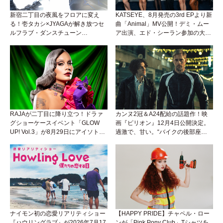
新宿二丁目の夜風をフロアに変え
KATSEYE、8月発売の3rd EPより新
る！壱タカシ×JYAGAが解き放つセ
曲「Animal」MV公開！デミ・ムー
ルフラブ・ダンスチューン
ア出演、エド・シーラン参加の大胆
「Okaaayyy!!!」が遂にリリース！
アンセムは必聴！
RAJAが二丁目に降り立つ！ドラァ
カンヌ2冠＆A24配給の話題作！映
グショーケースイベント「GLOW
画『ピリオン』12月4日公開決定。
UP! Vol.3」が8月29日にアイソトー
過激で、甘い。“バイクの後部座
プラウンジで開催！
席”から始まるラブストーリー。
ナイモン初の恋愛リアリティショー
【HAPPY PRIDE】チャペル・ロー
『ハウリングラブ』が2026年7月17
ンが「Pink Pony Club」Tシャツを