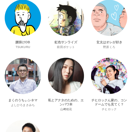
腰掛けOB
虹色サンライズ
玄太はオレが好き
TSUKURU
前田ポケット
野原くろ
まくのうちぃシネマ
私とアナタのための、エ
チヒロックん家の、コン
ンパワ本
ドームでも見てく？
よしひろまさみち
山﨑穂花
チヒロック