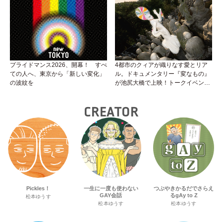
ていくためのサバイバル・ガイド
プライドマンス2026、開幕！ すべ
4都市のクィアが織りなす愛とリア
ての人へ、東京から「新しい変化」
ル。ドキュメンタリー『変なもの』
の波紋を
が池尻大橋で上映！トークイベント
やナイトパーティーも。
CREATOR
Pickles！
一生に一度も使わない
つぶやきかるだでさらえ
GAY会話
るgAy to Z
松本ゆうす
松本ゆうす
松本ゆうす