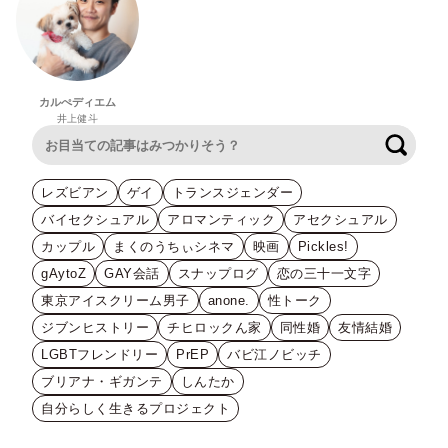
カルぺディエム
井上健斗
検索
レズビアン
ゲイ
トランスジェンダー
バイセクシュアル
アロマンティック
アセクシュアル
カップル
まくのうちぃシネマ
映画
Pickles!
gAytoZ
GAY会話
スナップログ
恋の三十一文字
東京アイスクリーム男子
anone.
性トーク
ジブンヒストリー
チヒロックん家
同性婚
友情結婚
LGBTフレンドリー
PrEP
バビ江ノビッチ
ブリアナ・ギガンテ
しんたか
自分らしく生きるプロジェクト