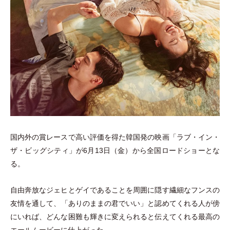
国内外の賞レースで高い評価を得た韓国発の映画
「
ラブ
・
イン
・
ザ
・
ビッグシティ
」
が6月13日
（
金
）
から全国ロードショーとな
る。
自由奔放なジェヒとゲイであることを周囲に隠す繊細なフンスの
友情を通して、
「
ありのままの君でいい
」
と認めてくれる人が傍
にいれば、どんな困難も輝きに変えられると伝えてくれる最高の