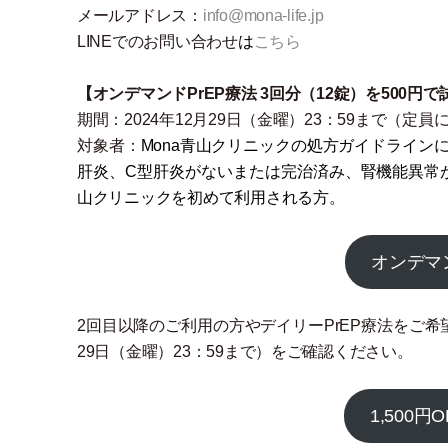
メールアドレス：
info@mona-life.jp
LINEでのお問い合わせ
は
こちら
【オンデマンドPrEP療法 3回分
（
12錠
）
を500円
期間：2024年12月29日
（
金曜
）
23：59まで
（
定員
対象者：
Mona青山クリニックの処方ガイドライン
肝炎、C型肝炎がないまたは完治済み、腎機能異常が
山クリニックを初めて利用される方。
オンデマ
2回目以降のご利用の方やデイリーPrEP療法をご希望
29日
（
金曜
）
23：59まで
）
をご確認ください。
1,500