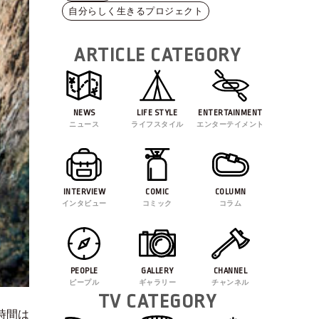
自分らしく生きるプロジェクト
ARTICLE CATEGORY
NEWS
LIFE STYLE
ENTERTAINMENT
ニュース
ライフスタイル
エンターテイメント
INTERVIEW
COMIC
COLUMN
インタビュー
コミック
コラム
PEOPLE
GALLERY
CHANNEL
ピープル
ギャラリー
チャンネル
TV CATEGORY
時間は