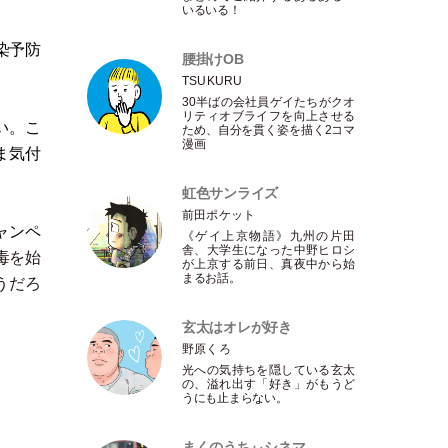
いるいる！
染予防
腰掛けOB
TSUKURU
30半ばの会社員ゲイたちがクオ
リティオブライフを向上させる
い。こ
ため、自分を貫く姿を描く2コマ
漫画
ま気付
虹色サンライズ
前田ポケット
ャンペ
《ゲイ上京物語》九州の片田
舎、大学生になった中野ヒロシ
毒を始
が上京する前日、真夜中から始
まるお話。
うだろ
玄太はオレが好き
野原くろ
光への気持ちを隠している玄太
の、溢れ出す
「
好き
」
がもうど
うにも止まらない。
まくのうちぃシネマ