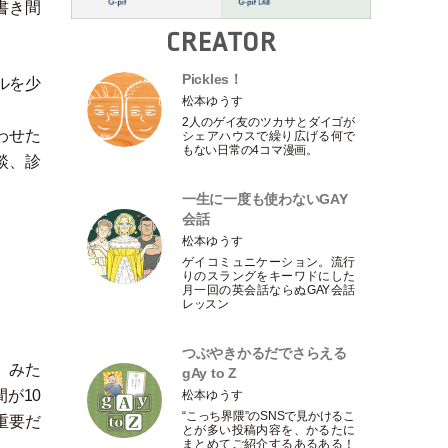
書き間
CREATOR
Pickles！
ルを少
松本ゆうす
2人のゲイ友のツカサとダイゴが
わせた
シェアハウスで繰り広げる何で
もない日常の4コマ漫画。
談、診
一生に一度も使わないGAY
会話
松本ゆうす
ゲイコミュニケーション。流行
りのスラングをキーワドにした
月一回の英会話ならぬGAY会話
レッスン
つぶやきかるだでさらえる
」
みた
gAy to Z
が10
松本ゆうす
“こっち界隈”のSNSで見かけるこ
重要だ
とが多い投稿内容を、かるたに
まとめてご紹介するあるある！