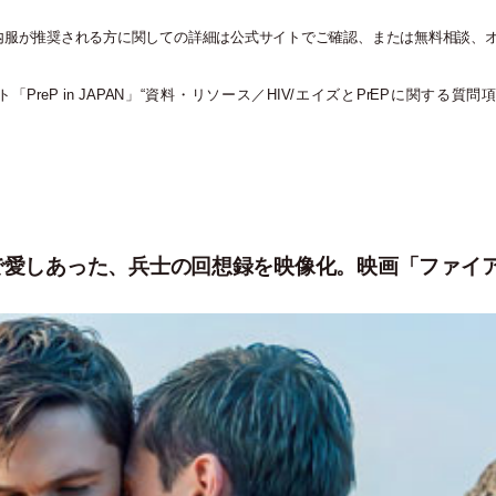
や内服が推奨される方に関しての詳細は公式サイトでご確認、または無料相談、
ト
「
PreP in JAPAN
」
“資料
・
リソース／HIV/エイズとPrEPに関する質問
で愛しあった、兵士の回想録を映像化。映画「ファイ