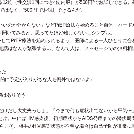
12錠
（
性交渉1回につき4錠内服
）
が500円”でお試しできる。
ではなく、“500円”でお試しできるんだ。
いいのか分からない
」
などPrEP療法を始めること自体、ハード
を聞いてみると、思ってたほど難しくないしシンプル。
してPrEP療法を始められるよう、
医師による
一人ひとりに合
電話はなんか緊張する…
」
なんて人は、メッセージでの無料相
った
発的に予定が入りがちな人も例外ではないよ
）
値はありそう。
回だけだし大丈夫っしょ
」
「
今まで何も症状出てないから平気〜
け。中にはHIV感染後、初期症状からAIDS発症までの潜伏期間
らこそ、相手のHIV感染状態が不明な場合は自己予防が非常に