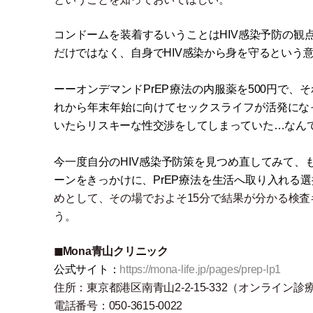
コンドームを装着するいうことはHIV感染予防の観
だけではなく、自身でHIV感染から身を守るという意
ーーオンデマンドPrEP療法の内服薬を500円で、
れから年末年始に向けてセックスライフが活発にな
いたらリスキーな性交渉をしてしまっていた…なん
今一度自分のHIV感染予防策を見つめ直してみて、
ーンをきっかけに、PrEP療法を生活へ取り入れる
めとして、その場でおよそ15分で結果が分かる検
う。
◼︎Mona青山クリニック
公式サイト：
https://mona-life.jp/pages/prep-lp1
住所：東京都港区南青山2-2-15-332
（
オンライン診
電話番号：050-3615-0022