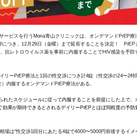
ービスを行うMona青山クリニックは、オンデマンドPrEP療
につき、12月29日
（
金曜
）
まで延長することを決定！ PrEP
、抗レトロウイルス薬を事前に内服することでHIV感染を予防
イリーPrEP療法と1回の性交渉につき計4錠
（
性交渉の24〜2時
錠
）
内服するオンデマンドPrEP療法がある。
られたスケジュールに従って内服することを前提にした上で、
%防ぐ効果が期待できるとされるデイリーPrEPとほぼ同程度の予防
場は“性交渉1回分にあたる4錠で4000〜5000円前後するイメ