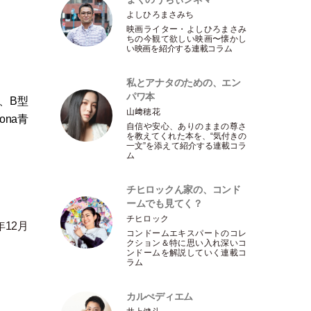
よしひろまさみち
映画ライター
・
よしひろまさみ
ちの今観て欲しい映画〜懐かし
い映画を紹介する連載コラム
私とアナタのための、エン
パワ本
、B型
山﨑穂花
ona青
自信や安心、ありのままの尊さ
を教えてくれた本を、“気付きの
一文”を添えて紹介する連載コラ
ム
チヒロックん家の、コンド
ームでも見てく？
チヒロック
年12月
コンドームエキスパートのコレ
クション＆特に思い入れ深いコ
ンドームを解説していく連載コ
ラム
カルぺディエム