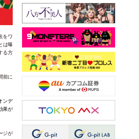
法をワ
とは曝
する方
間前に
オンデ
効果が
ージが