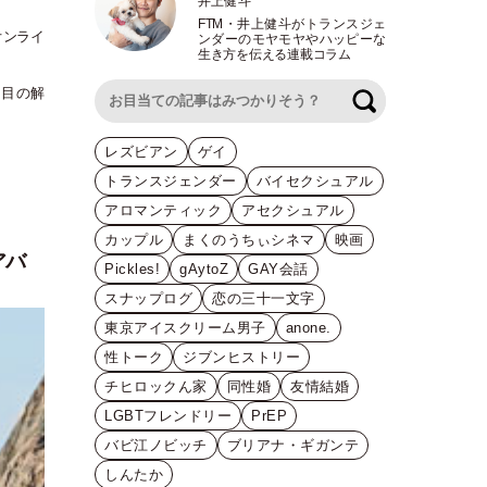
井上健斗
FTM
・
井上健斗がトランスジェ
オンライ
ンダーのモヤモヤやハッピーな
生き方を伝える連載コラム
項目の解
検索
レズビアン
ゲイ
トランスジェンダー
バイセクシュアル
アロマンティック
アセクシュアル
カップル
まくのうちぃシネマ
映画
アバ
Pickles!
gAytoZ
GAY会話
スナップログ
恋の三十一文字
東京アイスクリーム男子
anone.
性トーク
ジブンヒストリー
チヒロックん家
同性婚
友情結婚
LGBTフレンドリー
PrEP
バビ江ノビッチ
ブリアナ・ギガンテ
しんたか