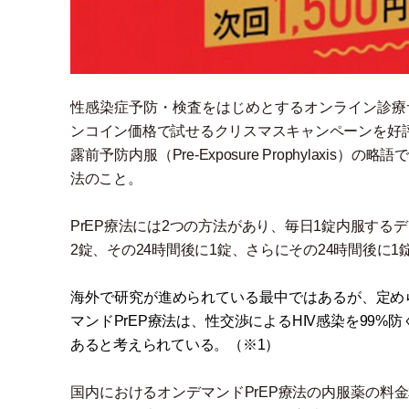
性感染症予防
・
検査をはじめとするオンライン診療サ
ンコイン価格で試せるクリスマスキャンペーンを好評
露前予防内服
（
Pre-Exposure Prophylaxis
）
の略語で
法のこと。
PrEP療法には2つの方法があり、毎日1錠内服するデ
2錠、その24時間後に1錠、さらにその24時間後に1
海外で研究が進められている最中ではあるが、定め
マンドPrEP療法は、性交渉によるHIV感染を99
あると考えられている。
（
※1
）
国内におけるオンデマンドPrEP療法の内服薬の料金相