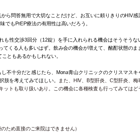
点から問答無用で大切なことだけど、お互いに頼りきりのHIV感
味でもPrEP療法の有用性は高いだろう。
それも性交渉3回分
（
12錠
）
を手に入れられる機会はそうそうな
ってくる人も多いはず。飲み会の機会が増えて、酩酊状態のま
てこともあるかもしれない。
もし不十分だと感じたら、Mona青山クリニックのクリスマスキ
選択肢を考えてみてほしい。
また、HIV、B型肝炎、C型肝炎、梅
査キットも取り扱いあり。この機会に各種検査も行ってみてはど
療のため直接のご来院はできません
）