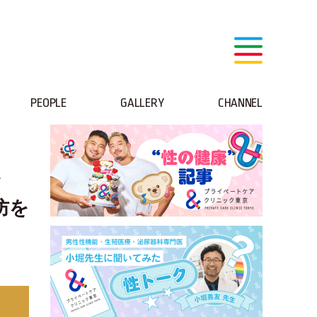
PEOPLE
GALLERY
CHANNEL
ド
防を