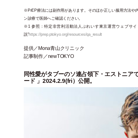
※PrEP療法には副作用があります。そのほか正しい服用方法
ン診療で医師へご確認ください。
※1 参照：特定非営利活動法人ぷれいす東京運営ウェブサイ
説”
https://prep.ptokyo.org/resources/qa_result
提供／Mona青山クリニック
記事制作／newTOKYO
同性愛がタブーのソ連占領下・エストニア
ード 」2024.2.9(fri）公開。