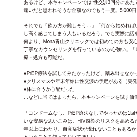
あるけど、本キャンペーンでは“性交渉3回分にあたる
違いだと思われそうな金額なのでもう一度。5,000円
それでも
「
飲み方が難しそう…
」
「
何から始めれば
し高く感じてしまう人もいるだろう。でも実際に話
何より、Mona青山クリニックでは初めての方も安心
丁寧なカウンセリングを行っているのが心強い。
「
療
・
処方も可能だ。
●PrEP療法を試してみたかったけど、踏み出せなか
●クリスマスや年末年始に性交渉の予定がある
（
突
●体に合うか心配だった
…などに当てはまったら、本キャンペーンを試す価
「
コンドームなし、PrEP療法なしでやったのは1
いな安易な思いこみは、HIV感染のリスクを高めるだ
年以上にわたり、自覚症状が現れないこともあるか
ということを知っておいてほしい。