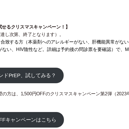
で試せるクリスマスキャンペーン！】
に達し次第、終了となります
）
。
に合致する方
（
本薬剤へのアレルギーがない、肝機能異常がない
ない、HIV陰性など。詳細は予約後の問診票を要確認
）
で、M
ンドPrEP、試してみる？
の方は、1,500円OFFのクリスマスキャンペーン第2弾
（
2023
円OFFキャンペーンはこちら