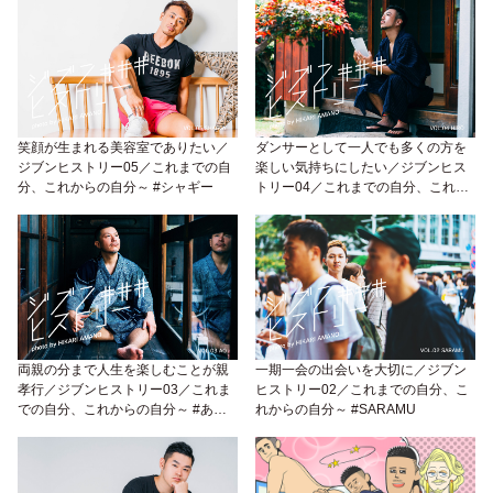
笑顔が生まれる美容室でありたい／
ダンサーとして一人でも多くの方を
ジブンヒストリー05／これまでの自
楽しい気持ちにしたい／ジブンヒス
分、これからの自分～ #シャギー
トリー04／これまでの自分、これか
らの自分～ #HIRO
両親の分まで人生を楽しむことが親
一期一会の出会いを大切に／ジブン
孝行／ジブンヒストリー03／これま
ヒストリー02／これまでの自分、こ
での自分、これからの自分～ #あお
れからの自分～ #SARAMU
さん