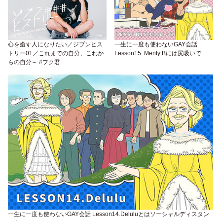
心を癒す人になりたい／ジブンヒス
一生に一度も使わないGAY会話
トリー01／これまでの自分、これか
Lesson15. Menty Bには尻吸いで
らの自分～ #フク君
一生に一度も使わないGAY会話 Lesson14.Deluluとはソーシャルディスタン