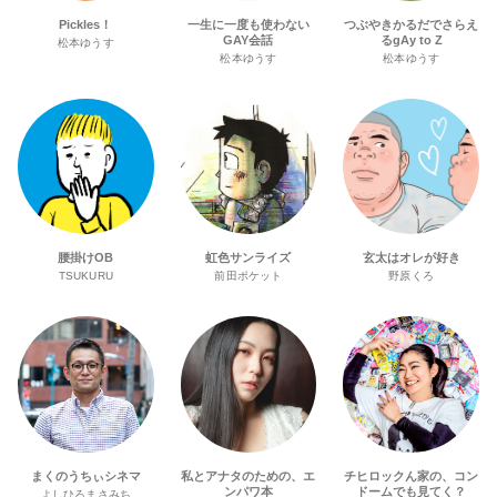
Pickles！
一生に一度も使わない
つぶやきかるだでさらえ
GAY会話
るgAy to Z
松本ゆうす
松本ゆうす
松本ゆうす
腰掛けOB
虹色サンライズ
玄太はオレが好き
TSUKURU
前田ポケット
野原くろ
まくのうちぃシネマ
私とアナタのための、エ
チヒロックん家の、コン
ンパワ本
ドームでも見てく？
よしひろまさみち