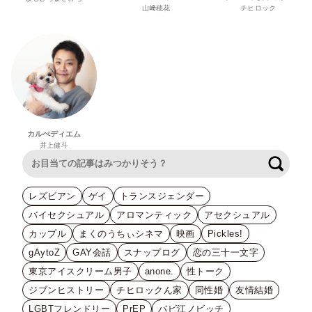
山﨑穂花
チヒロック
カルぺディエム
井上健斗
検索
レズビアン
ゲイ
トランスジェンダー
バイセクシュアル
アロマンティック
アセクシュアル
カップル
まくのうちぃシネマ
映画
Pickles!
gAytoZ
GAY会話
スナップログ
恋の三十一文字
東京アイスクリーム男子
anone.
性トーク
ジブンヒストリー
チヒロックん家
同性婚
友情結婚
LGBTフレンドリー
PrEP
バビ江ノビッチ