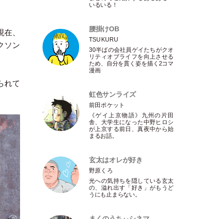
いるいる！
腰掛けOB
現在、
TSUKURU
クソン
30半ばの会社員ゲイたちがクオ
リティオブライフを向上させる
ため、自分を貫く姿を描く2コマ
漫画
られて
虹色サンライズ
前田ポケット
《ゲイ上京物語》九州の片田
舎、大学生になった中野ヒロシ
が上京する前日、真夜中から始
まるお話。
玄太はオレが好き
野原くろ
光への気持ちを隠している玄太
の、溢れ出す
「
好き
」
がもうど
うにも止まらない。
まくのうちぃシネマ