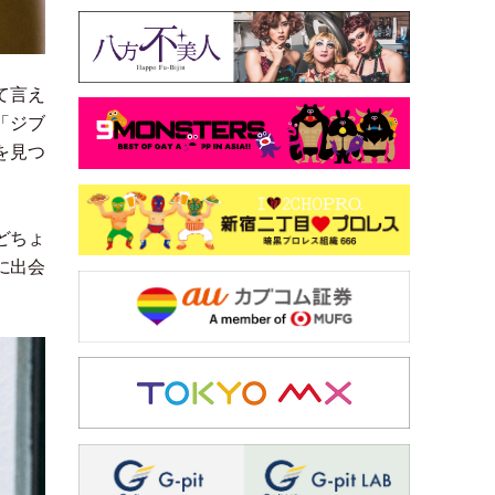
て言え
「
ジブ
を見つ
どちょ
に出会