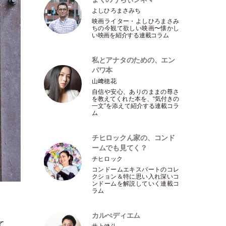
よしひろまさみち
映画ライター
・
よしひろまさみ
ちの今観て欲しい映画〜懐かし
い映画を紹介する連載コラム
私とアナタのための、エン
パワ本
山﨑穂花
自信や安心、ありのままの尊さ
を教えてくれた本を、“気付きの
一文”を添えて紹介する連載コラ
ム
チヒロックん家の、コンド
ームでも見てく？
チヒロック
コンドームエキスパートのコレ
クション＆特に思い入れ深いコ
ンドームを解説していく連載コ
ラム
カルぺディエム
て…。