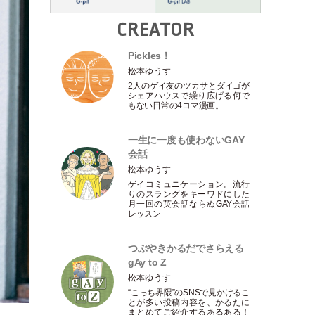
CREATOR
Pickles！
松本ゆうす
2人のゲイ友のツカサとダイゴが
シェアハウスで繰り広げる何で
もない日常の4コマ漫画。
一生に一度も使わないGAY
会話
松本ゆうす
ゲイコミュニケーション。流行
りのスラングをキーワドにした
月一回の英会話ならぬGAY会話
レッスン
つぶやきかるだでさらえる
gAy to Z
松本ゆうす
“こっち界隈”のSNSで見かけるこ
とが多い投稿内容を、かるたに
まとめてご紹介するあるある！