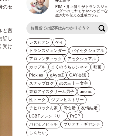
井上健斗
身のセ
FTM
・
井上健斗がトランスジェ
ンダーのモヤモヤやハッピーな
生き方を伝える連載コラム
検索
きと言
お話し
レズビアン
ゲイ
く受け
トランスジェンダー
バイセクシュアル
アロマンティック
アセクシュアル
カップル
まくのうちぃシネマ
映画
Pickles!
gAytoZ
GAY会話
スナップログ
恋の三十一文字
東京アイスクリーム男子
anone.
性トーク
ジブンヒストリー
チヒロックん家
同性婚
友情結婚
LGBTフレンドリー
PrEP
バビ江ノビッチ
ブリアナ・ギガンテ
しんたか