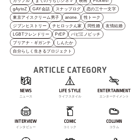
カップル
まくのうちぃシネマ
映画
Pickles!
gAytoZ
GAY会話
スナップログ
恋の三十一文字
東京アイスクリーム男子
anone.
性トーク
ジブンヒストリー
チヒロックん家
同性婚
友情結婚
LGBTフレンドリー
PrEP
バビ江ノビッチ
ブリアナ・ギガンテ
しんたか
自分らしく生きるプロジェクト
ARTICLE CATEGORY
NEWS
LIFE STYLE
ENTERTAINMENT
ニュース
ライフスタイル
エンターテイメント
INTERVIEW
COMIC
COLUMN
インタビュー
コミック
コラム