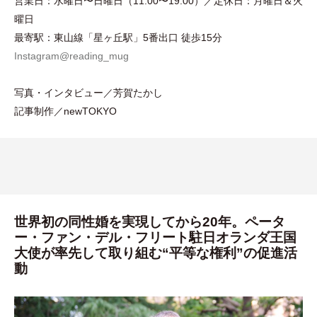
営業日：水曜日〜日曜日
（
11:00〜19:00
）
／定休日：月曜日＆火
曜日
最寄駅：東山線
「
星ヶ丘駅
」
5番出口 徒歩15分
Instagram@reading_mug
写真
・
インタビュー／芳賀たかし
記事制作／newTOKYO
世界初の同性婚を実現してから20年。ペータ
ー・ファン・デル・フリート駐日オランダ王国
大使が率先して取り組む“平等な権利”の促進活
動