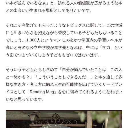
い本が並んでいるなぁ
」
と、訪れる人の価値観が広がるような本
との出会いが生まれる場所としてありたいです。
それこそ今挙げてもらったようなトピックスに関して、この地域
にも生きづらさを抱えながら登校している子どもたちもいること
でしょう。1,300人というマンモス校かつ学区内の学習レベルが
高いと有名な公立中学校が進学先となれば、中には
「
学力
」
とい
う面でつまづいてしまう子どももゼロではないはず。
そういう子どもたちも含めて
「
自分が悩んでいたことは、この人
と一緒かも？
」
「
こういうこともできるんだ！
」
と本を通して多
様な生き方
・
考え方に触れ人生の可能性を広げていくサードプレ
イスとして
「
Reading Mug
」
を心に留めてくれるようになればい
いなと思っています。