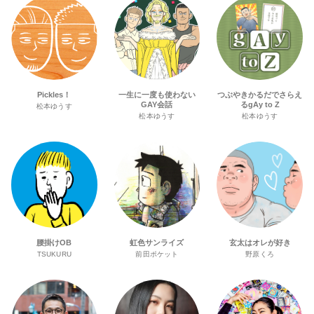
Pickles！
一生に一度も使わない
つぶやきかるだでさらえ
GAY会話
るgAy to Z
松本ゆうす
松本ゆうす
松本ゆうす
腰掛けOB
虹色サンライズ
玄太はオレが好き
TSUKURU
前田ポケット
野原くろ