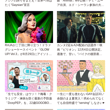
アジアの誇りをまとえ！世界へ羽ば
曲「Animal」MV公開！デミ・ムー
たく”Gaysian”宣言
ア出演、エド・シーラン参加の大胆
アンセムは必聴！
RAJAが二丁目に降り立つ！ドラァ
カンヌ2冠＆A24配給の話題作！映
グショーケースイベント「GLOW
画『ピリオン』12月4日公開決定。
UP! Vol.3」が8月29日にアイソトー
過激で、甘い。“バイクの後部座
プラウンジで開催！
席”から始まるラブストーリー。
「生でも安全」はウソ！？梅毒・ク
一生に一度も使わないGAY会話33／
ラミジア・淋病を防ぐ最新の予防薬
余韻のまま夏突入！求められてなく
「DoxyPEP」を、22歳GOGOBOY
ても自信特盛で “serving” しなさい♥
ダイゴと学ぼう！性トーク〜聞きに