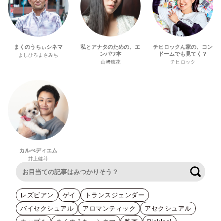
まくのうちぃシネマ
私とアナタのための、エ
チヒロックん家の、コン
ンパワ本
ドームでも見てく？
よしひろまさみち
山﨑穂花
チヒロック
カルぺディエム
井上健斗
検索
レズビアン
ゲイ
トランスジェンダー
バイセクシュアル
アロマンティック
アセクシュアル