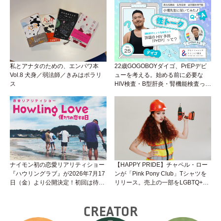
くいことは小堀先生に聞けばイイ！
（Vol.26）
私とアナタのための、エンパワ本
22歳GOGOBOYダイゴ、PrEPデビ
Vol.8 犬身／弱法師／きみはポラリ
ューを考える。始める前に必要な
ス
HIV検査・B型肝炎・腎機能検査っ
て？開始前検査のヒミツを知ろう！
性トーク～聞きにくいことは小堀先
生に聞けばイイ！（Vol.25）
ナイモン初の恋愛リアリティショー
【HAPPY PRIDE】チャペル・ロー
『ハウリングラブ』が2026年7月17
ンが「Pink Pony Club」Tシャツを
日（金）より公開決定！初回は待望
リリース。売上の一部をLGBTQ+＆
の“GMPD”編！？
トランスジェンダーユース支援プロ
ジェクトへ寄付
CREATOR