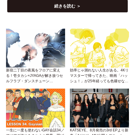
続きを読む ＞
新宿二丁目の夜風をフロアに変え
効率じゃ測れない人生がある。4Kリ
る！壱タカシ×JYAGAが解き放つセ
マスターで帰ってきた、映画「ハッ
ルフラブ・ダンスチューン
シュ！」が25年経っても色褪せない
「Okaaayyy!!!」が遂にリリース！
理由。
一生に一度も使わないGAY会話34／
KATSEYE、8月発売の3rd EPより新