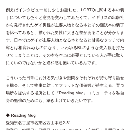
例えばインタビュー前に少しお話した、LGBTQに関する本の装
丁についても色々と意見を交わしてみたくて。イギリスの出版社
から発行されたゲイ男性が主要人物となる本とその翻訳本の装丁
を比べてみると、描かれた男性に大きな差があることが分かりま
す。日本ではゲイが主要人物となる本となると甘美なタッチで内
容とは相容れぬものになり、いわゆるBLのような先入観を持た
せてしまうことは、その本を本当に必要としている人が手に取り
にくいのではないかと違和感を抱いているんです。
こういった日常における気づきや疑問をそれぞれが持ち寄り話せ
る機会、そして物事に対してフラットな価値観が芽生える、育つ
場所を提供する場所として『Reading Mug』コミュニティを私自
身の勉強のためにも、築き上げていきたいです。
◆ Reading Mug
愛知県名古屋市名東区西山本通2-31