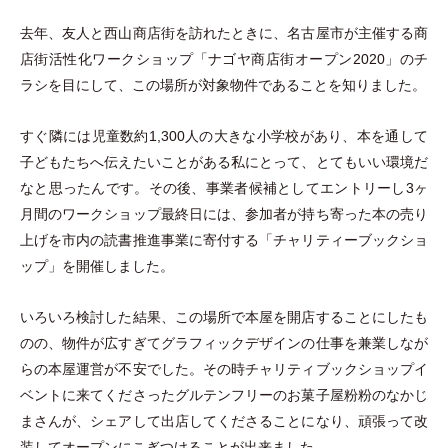
去年、友人と西山商店街を訪れたときに、名古屋市が主催する商
店街活性化ワークショップ
「
ナゴヤ商店街オープン2020
」
のチ
ラシを目にして、この場所が対象物件であることを知りました。
すぐ隣には児童数約1,300人の大きな小学校があり、本を通して
子どもたちへ伝えたいことがある私にとって、とてもいい環境だ
なと思ったんです。その後、事業者候補としてエントリーし3ヶ
月間のワークショップ最終日には、参加者が持ち寄った本の売り
上げを市内の読書推進事業に寄付する
「
チャリティーブックショ
ップ
」
を開催しました。
いろいろ検討した結果、この場所で本屋を開店することにしたも
のの、物件が広すぎてグラフィックデザインの仕事を兼業しなが
らの本屋運営が不安でした。その時チャリティブックショップイ
ベントに来てくださったグルテンフリーのお菓子屋粉粉のなかじ
まさんが、シェアして出店してくださることになり、頑張って改
装してオープンにこぎつけることが出来ました。