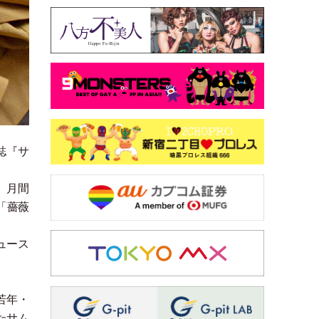
誌『サ
、月間
「
薔薇
ュース
若年
・
たサム