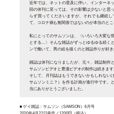
近年では、ネットの普及に伴い、インターネ
回の休刊に至っては、その影響は少ないと思
らず買ってくださいますが、それでも継続し
て、コロナ禍も無関係ではないのが本当のとこ
私にとってのサムソンは、〈いろいろ大変な
とする…〉そんな雑誌がずっとゆるゆる続く
ンで働いて、男の絵を描くのと雑誌作りが好き
雑誌は休刊になりましたが、元々、雑誌制作
サムソンビデオと豊漫ビデオの制作は続きます
そして、月刊誌はもうできないかもしれない
サムソンミニ？
）
を作る計画が進行中です。
当にありがとうございました。
■ ゲイ雑誌：サムソン
（
SAMSON
）
6月号
2020年4月22日発売／1200円
（
税込
）