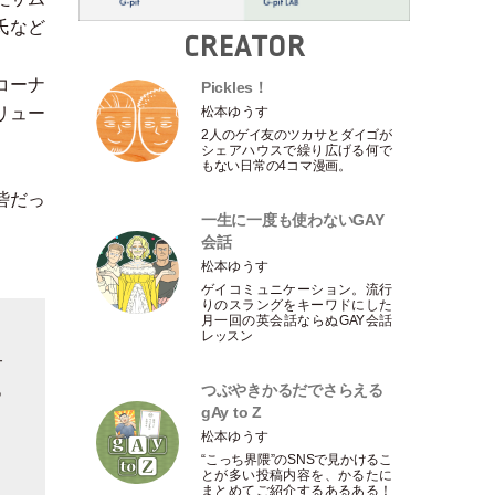
氏など
CREATOR
コーナ
Pickles！
松本ゆうす
リュー
2人のゲイ友のツカサとダイゴが
シェアハウスで繰り広げる何で
もない日常の4コマ漫画。
砦だっ
一生に一度も使わないGAY
会話
松本ゆうす
ゲイコミュニケーション。流行
りのスラングをキーワドにした
月一回の英会話ならぬGAY会話
レッスン
サ
つぶやきかるだでさらえる
っ
gAy to Z
う
松本ゆうす
“こっち界隈”のSNSで見かけるこ
とが多い投稿内容を、かるたに
まとめてご紹介するあるある！