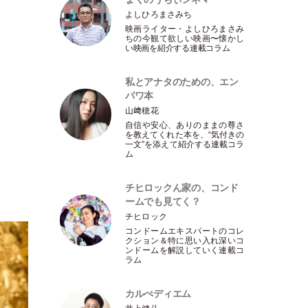
よしひろまさみち
映画ライター
・
よしひろまさみ
ちの今観て欲しい映画〜懐かし
い映画を紹介する連載コラム
私とアナタのための、エン
パワ本
山﨑穂花
自信や安心、ありのままの尊さ
を教えてくれた本を、“気付きの
一文”を添えて紹介する連載コラ
ム
チヒロックん家の、コンド
ームでも見てく？
チヒロック
コンドームエキスパートのコレ
クション＆特に思い入れ深いコ
ンドームを解説していく連載コ
ラム
カルぺディエム