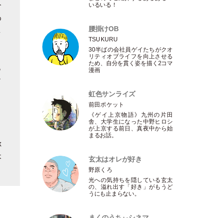
今
いるいる！
わ
腰掛けOB
し
TSUKURU
30半ばの会社員ゲイたちがクオ
リティオブライフを向上させる
ため、自分を貫く姿を描く2コマ
っ
漫画
ソ
虹色サンライズ
前田ポケット
《ゲイ上京物語》九州の片田
、
舎、大学生になった中野ヒロシ
が上京する前日、真夜中から始
まるお話。
称
本
玄太はオレが好き
野原くろ
光への気持ちを隠している玄太
の、溢れ出す
「
好き
」
がもうど
うにも止まらない。
まくのうちぃシネマ