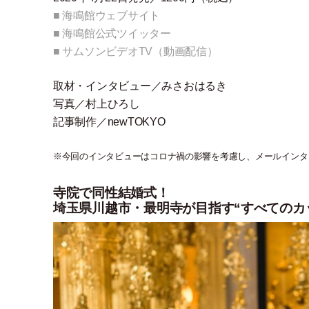
■ 海鳴館ウェブサイト
■ 海鳴館公式ツイッター
■ サムソンビデオTV
（
動画配信
）
取材
・
インタビュー／みさおはるき
写真／村上ひろし
記事制作／newTOKYO
※今回のインタビューはコロナ禍の影響を考慮し、メールインタ
寺院で同性結婚式！
埼玉県川越市・最明寺が目指す“すべてのカ