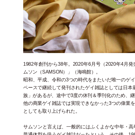
1982年創刊から38年。2020年6月号
（
2020年4月発
ムソン
（
SAMSON
）
」
（
海鳴館
）
。
昭和、平成、令和の3つの時代をまたいだ唯一のゲ
ペースで継続して発刊されたゲイ雑誌としては日本
族
」
があるが、途中で3度の休刊＆季刊化のため、継
他の商業ゲイ雑誌では実現できなかった3つの偉業
としても取り上げられた。
サムソンと言えば、一般的にはふくよかな中年
・
高
普通体型を扱うゲイ雑誌だったという。その後、19