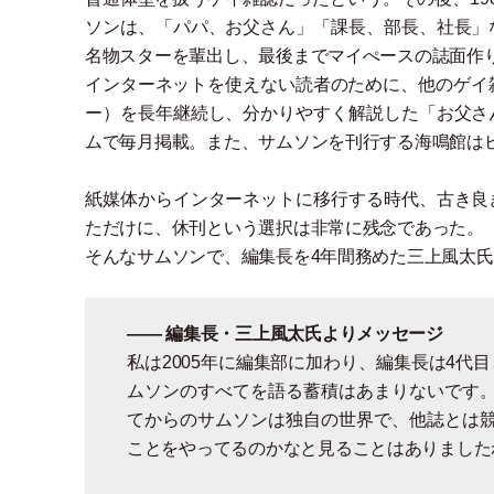
ソンは、
「
パパ、お父さん
」
「
課長、部長、社長
」
名物スターを輩出し、最後までマイぺースの誌面作
インターネットを使えない読者のために、他のゲイ
ー
）
を長年継続し、分かりやすく解説した
「
お父さ
ムで毎月掲載。また、サムソンを刊行する海鳴館は
紙媒体からインターネットに移行する時代、古き良
ただけに、休刊という選択は非常に残念であった。
そんなサムソンで、編集長を4年間務めた三上風太
―― 編集長
・
三上風太氏よりメッセージ
私は2005年に編集部に加わり、編集長は4代
ムソンのすべてを語る蓄積はあまりないです
てからのサムソンは独自の世界で、他誌とは
ことをやってるのかなと見ることはありました