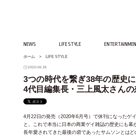
NEWS
LIFE STYLE
ENTERTAINME
ホーム
>
LIFE STYLE
2020.06.18
3つの時代を繋ぎ38年の歴史
4代目編集長・三上風太さん
4月22日の発売
（
2020年6月号
）
で休刊になったゲ
と。これで本当に日本の商業ゲイ雑誌の歴史にも幕
長年愛されてきた最後の砦であったサムソンとはど