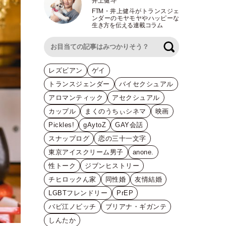
井上健斗
FTM
・
井上健斗がトランスジェ
ンダーのモヤモヤやハッピーな
生き方を伝える連載コラム
検索
レズビアン
ゲイ
トランスジェンダー
バイセクシュアル
アロマンティック
アセクシュアル
カップル
まくのうちぃシネマ
映画
Pickles!
gAytoZ
GAY会話
スナップログ
恋の三十一文字
東京アイスクリーム男子
anone.
性トーク
ジブンヒストリー
チヒロックん家
同性婚
友情結婚
LGBTフレンドリー
PrEP
バビ江ノビッチ
ブリアナ・ギガンテ
しんたか