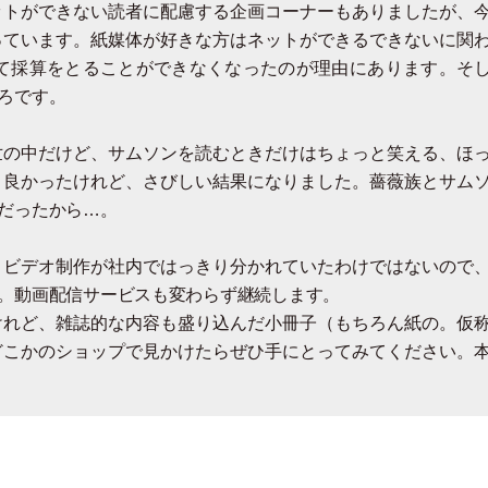
ットができない読者に配慮する企画コーナーもありましたが、
っています。紙媒体が好きな方はネットができるできないに関
て採算をとることができなくなったのが理由にあります。そ
ろです。
世の中だけど、サムソンを読むときだけはちょっと笑える、ほ
と良かったけれど、さびしい結果になりました。薔薇族とサム
だったから…。
とビデオ制作が社内ではっきり分かれていたわけではないので
。動画配信サービスも変わらず継続します。
けれど、雑誌的な内容も盛り込んだ小冊子
（
もちろん紙の。仮
どこかのショップで見かけたらぜひ手にとってみてください。