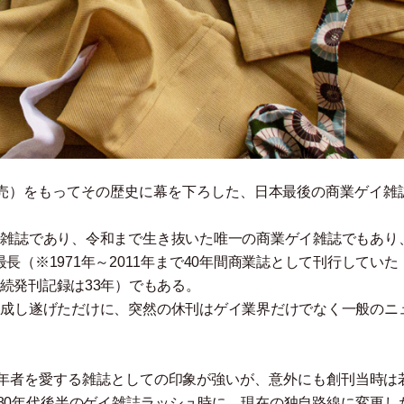
売
）
をもってその歴史に幕を下ろした、日本最後の商業ゲイ雑
イ雑誌であり、令和まで生き抜いた唯一の商業ゲイ雑誌でもあり
最長
（
※1971年～2011年まで40年間商業誌として刊行していた
続発刊記録は33年
）
でもある。
を成し遂げただけに、突然の休刊はゲイ業界だけでなく一般のニ
年者を愛する雑誌としての印象が強いが、意外にも創刊当時は
80年代後半のゲイ雑誌ラッシュ時に、現在の独自路線に変更し