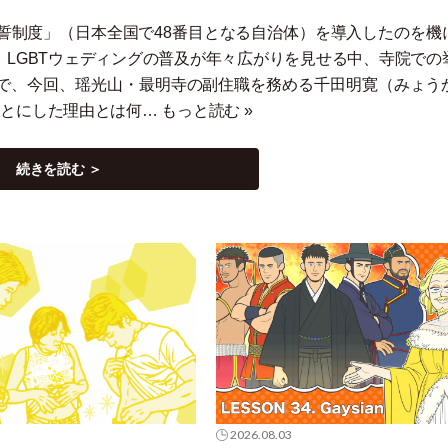
誓制度
」
（
日本全国で48番目となる自治体
）
を導入したのを機
。LGBTウェディングの普及が年々広がりを見せる中、寺院での
で、今回、瑶光山
・
最明寺の副住職を務める千田明寛
（
みょう
ことにした理由とは何…
もっと読む »
続きを読む ＞
2026.08.03