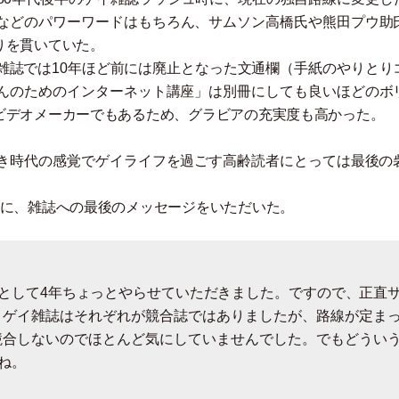
などのパワーワードはもちろん、サムソン高橋氏や熊田プウ助
りを貫いていた。
雑誌では10年ほど前には廃止となった文通欄
（
手紙のやりとり
んのためのインターネット講座
」
は別冊にしても良いほどのボ
ビデオメーカーでもあるため、グラビアの充実度も高かった。
き時代の感覚でゲイライフを過ごす高齢読者にとっては最後の
氏に、雑誌への最後のメッセージをいただいた。
目として4年ちょっとやらせていただきました。ですので、正直
。ゲイ雑誌はそれぞれが競合誌ではありましたが、路線が定ま
競合しないのでほとんど気にしていませんでした。でもどうい
ね。