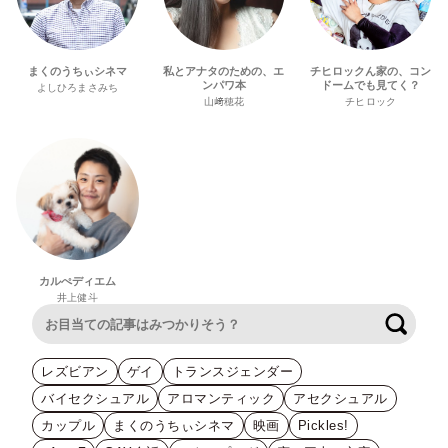
まくのうちぃシネマ
私とアナタのための、エ
チヒロックん家の、コン
ンパワ本
ドームでも見てく？
よしひろまさみち
山﨑穂花
チヒロック
カルぺディエム
井上健斗
検索
レズビアン
ゲイ
トランスジェンダー
バイセクシュアル
アロマンティック
アセクシュアル
カップル
まくのうちぃシネマ
映画
Pickles!