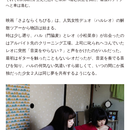
へと車は進む。
映画
「
さよならくちびる
」
は、人気女性デュオ〈ハルレオ〉の解
散ツアーから物語は始まる。
時は少し遡り、ハル
（
門脇麦
）
とレオ
（
小松菜奈
）
が出会ったの
はアルバイト先のクリーニング工場。上司に叱られヘコんでいた
レオに突然
「
音楽をやらない？
」
と声をかけたのがハルだった。
最初はギターを触ったこともないレオだったが、音楽を奏でる喜
びを知り、ハルの何気ない気遣いすら嬉しくて、いつの間にか孤
独だった少女２人は同じ夢を共有するようになる。