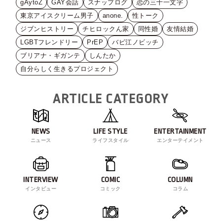
gAytoZ
GAY会話
スナップログ
恋の三十一文字
東京アイスクリーム男子
anone.
性トーク
ジブンヒストリー
チヒロックん家
同性婚
友情結婚
LGBTフレンドリー
PrEP
バビ江ノビッチ
ブリアナ・ギガンテ
しんたか
自分らしく生きるプロジェクト
ARTICLE CATEGORY
NEWS
LIFE STYLE
ENTERTAINMENT
ニュース
ライフスタイル
エンターテイメント
INTERVIEW
COMIC
COLUMN
インタビュー
コミック
コラム