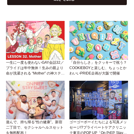
一生に一度も使わないGAY会話32／
「自分らしさ」をクッキーで祝う？
プライドは年中無休！生みの親より
COOKIEBOYと楽しむ、ちょっとか
命が洗濯される “Mother” の神ステー
わいいPRIDE企画が大阪で開催
ジ
遊んで、持ち帰る“性の健康”。新宿
ゴーゴーボーイたちによる写真メッ
二丁目で、セクシャルヘルスセット
セージ!?プライベートケアクリニッ
を無料配布！
ク東京のPOP UP「On PrEP, Stay