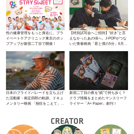
性の健康管理をもっと身近に。プラ
【特別試写会へご招待】“好き”と言
イベートケアクリニック東京のポッ
えなかったあの頃へ。J-POPがつな
プアップが新宿二丁目で開催！
いだ青春映画「君と僕の5分」6月5
日公開！
日本のプライドパレードを立ち上げ
新宿二丁目の夜を“紙”で持ち歩く？
た活動家・南定四郎の軌跡。ドキュ
クラブ情報をまとめたマンスリーフ
メンタリー映画 「熱狂をこえて」公
ライヤー「A+ Paper」創刊！
開へ
CREATOR