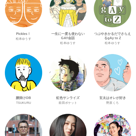
Pickles！
一生に一度も使わない
つぶやきかるだでさらえ
GAY会話
るgAy to Z
松本ゆうす
松本ゆうす
松本ゆうす
腰掛けOB
虹色サンライズ
玄太はオレが好き
TSUKURU
前田ポケット
野原くろ