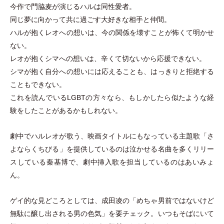
今作で門脇麦が演じるハルは同性愛者。
同じ夢に向かって共に過ごす大好きな相手と仲間。
ハルが抱くレオへの想いは、今の関係を壊すことが怖くて明かせ
ない。
レオが抱くシマへの想いは、辛くて切ないから応援できない。
シマが抱く自分への想いには応えることも、はっきりと拒絶する
こともできない。
これを読んでいるLGBTの方々なら、もしかしたら似たような経
験をしたことがあるかもしれない。
劇中でハルレオが歌う、映画タイトルにもなっている主題歌
「
さ
よならくちびる
」
を提供しているのは泣かせる名曲を多くリリー
スしている秦基博で、劇中挿入歌を担当しているのはあいみょ
ん。
ゲイ的な見どころとしては、成田凌の
「
めちゃ男前ではないけど
無駄に醸し出される男の色気
」
を要チェック。いつもそばにいて