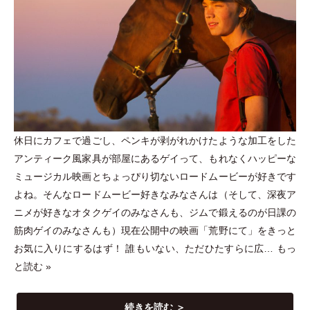
休日にカフェで過ごし、ペンキが剥がれかけたような加工をした
アンティーク風家具が部屋にあるゲイって、もれなくハッピーな
ミュージカル映画とちょっぴり切ないロードムービーが好きです
よね。そんなロードムービー好きなみなさんは
（
そして、深夜ア
ニメが好きなオタクゲイのみなさんも、ジムで鍛えるのが日課の
筋肉ゲイのみなさんも
）
現在公開中の映画
「
荒野にて
」
をきっと
お気に入りにするはず！ 誰もいない、ただひたすらに広…
もっ
と読む »
続きを読む ＞