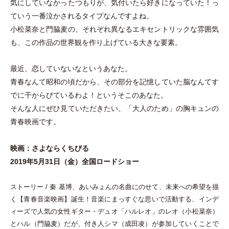
気にしていなかったつもりが、気付いたら好きになっていた！っ
ていう一番泣かされるタイプなんですよね。
小松菜奈と門脇麦の、それぞれ異なるエキセントリックな雰囲気
も、この作品の世界観を作り上げている大きな要素。
最近、恋していないなというあなた。
青春なんて昭和の頃だから、その部分を記憶していた脳なんてす
でに干からびているわよ！というそこのあなた。
そんな人にぜひ見ていただきたい、
「
大人のため
」
の胸キュンの
青春映画です。
映画：さよならくちびる
2019年5月31日
（
金
）
全国ロードショー
ストーリー / 秦 基博、あいみょんの名曲にのせて、未来への希望を描
く【青春音楽映画】誕生！音楽にまっすぐな思いで活動する、インデ
ィーズで人気の女性ギター
・
デュオ
「
ハルレオ
」
のレオ
（
小松菜奈
）
とハル
（
門脇麦
）
だが、付き人シマ
（
成田凌
）
が参加していくことで