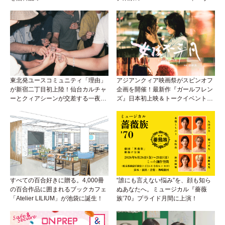
Sweet」が新宿二丁目で開催中！
東北発ユースコミュニティ「理由」
アジアンクィア映画祭がスピンオフ
が新宿二丁目初上陸！仙台カルチャ
企画を開催！最新作『ガールフレン
ーとクィアシーンが交差する一夜
ズ』日本初上映＆トークイベント
に！
も！
すべての百合好きに贈る。4,000冊
“誰にも言えない悩み”を、顔も知ら
の百合作品に囲まれるブックカフェ
ぬあなたへ。ミュージカル『薔薇
「Atelier LILIUM」が池袋に誕生！
族’70』プライド月間に上演！