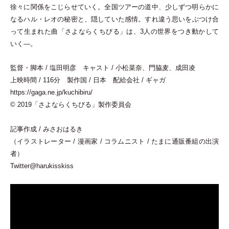
徐々に関係をこじらせていく。全国ツアーの道中、少しずつ明らかに
なるハル
・
レオの秘密と、隠していた感情。すれ違う思いをぶつけ合
って生まれた曲
「
さよならくちびる
」
は、3人の世界をつき動かして
いく―。
監督
・
脚本 / 塩田明彦 キャスト / 小松菜奈、門脇麦、成田凌
上映時間 / 116分 製作国 / 日本 配給会社 / ギャガ
https://gaga.ne.jp/kuchibiru/
© 2019
「
さよならくちびる
」
製作委員会
記事作成 / みさおはるき
（
イラストレーター / 漫画家 / コラムニスト / たまに通販番組の出演
者
）
Twitter@harukisskiss