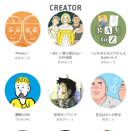
CREATOR
Pickles！
一生に一度も使わない
つぶやきかるだでさらえ
GAY会話
るgAy to Z
松本ゆうす
松本ゆうす
松本ゆうす
腰掛けOB
虹色サンライズ
玄太はオレが好き
TSUKURU
前田ポケット
野原くろ