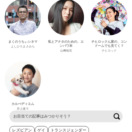
まくのうちぃシネマ
私とアナタのための、エ
チヒロックん家の、コン
ンパワ本
ドームでも見てく？
よしひろまさみち
山﨑穂花
チヒロック
カルぺディエム
井上健斗
検索
レズビアン
ゲイ
トランスジェンダー