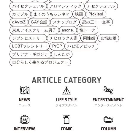
バイセクシュアル
アロマンティック
アセクシュアル
カップル
まくのうちぃシネマ
映画
Pickles!
gAytoZ
GAY会話
スナップログ
恋の三十一文字
東京アイスクリーム男子
anone.
性トーク
ジブンヒストリー
チヒロックん家
同性婚
友情結婚
LGBTフレンドリー
PrEP
バビ江ノビッチ
ブリアナ・ギガンテ
しんたか
自分らしく生きるプロジェクト
ARTICLE CATEGORY
NEWS
LIFE STYLE
ENTERTAINMENT
ニュース
ライフスタイル
エンターテイメント
INTERVIEW
COMIC
COLUMN