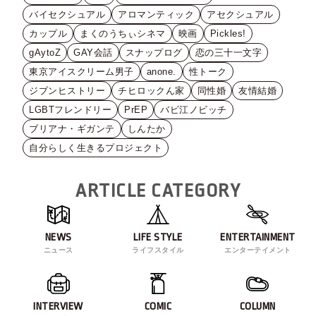
バイセクシュアル
アロマンティック
アセクシュアル
カップル
まくのうちぃシネマ
映画
Pickles!
gAytoZ
GAY会話
スナップログ
恋の三十一文字
東京アイスクリーム男子
anone.
性トーク
ジブンヒストリー
チヒロックん家
同性婚
友情結婚
LGBTフレンドリー
PrEP
バビ江ノビッチ
ブリアナ・ギガンテ
しんたか
自分らしく生きるプロジェクト
ARTICLE CATEGORY
NEWS
LIFE STYLE
ENTERTAINMENT
ニュース
ライフスタイル
エンターテイメント
INTERVIEW
COMIC
COLUMN