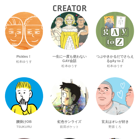
CREATOR
Pickles！
一生に一度も使わない
つぶやきかるだでさらえ
GAY会話
るgAy to Z
松本ゆうす
松本ゆうす
松本ゆうす
腰掛けOB
虹色サンライズ
玄太はオレが好き
TSUKURU
前田ポケット
野原くろ