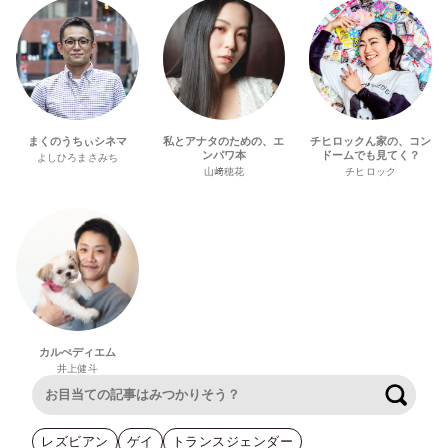
まくのうちぃシネマ
私とアナタのための、エ
チヒロックん家の、コン
ンパワ本
ドームでも見てく？
よしひろまさみち
山﨑穂花
チヒロック
カルぺディエム
井上健斗
検索
レズビアン
ゲイ
トランスジェンダー