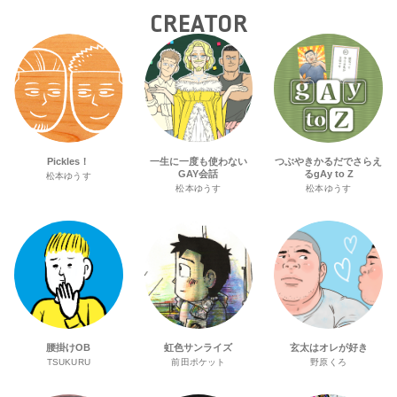
CREATOR
Pickles！
一生に一度も使わない
つぶやきかるだでさらえ
GAY会話
るgAy to Z
松本ゆうす
松本ゆうす
松本ゆうす
腰掛けOB
虹色サンライズ
玄太はオレが好き
TSUKURU
前田ポケット
野原くろ