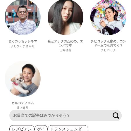
まくのうちぃシネマ
私とアナタのための、エ
チヒロックん家の、コン
ンパワ本
ドームでも見てく？
よしひろまさみち
山﨑穂花
チヒロック
カルぺディエム
井上健斗
検索
レズビアン
ゲイ
トランスジェンダー