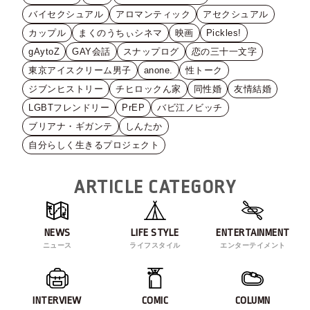
バイセクシュアル
アロマンティック
アセクシュアル
カップル
まくのうちぃシネマ
映画
Pickles!
gAytoZ
GAY会話
スナップログ
恋の三十一文字
東京アイスクリーム男子
anone.
性トーク
ジブンヒストリー
チヒロックん家
同性婚
友情結婚
LGBTフレンドリー
PrEP
バビ江ノビッチ
ブリアナ・ギガンテ
しんたか
自分らしく生きるプロジェクト
ARTICLE CATEGORY
NEWS
LIFE STYLE
ENTERTAINMENT
ニュース
ライフスタイル
エンターテイメント
INTERVIEW
COMIC
COLUMN