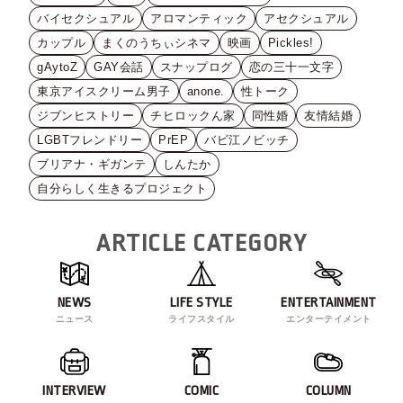
バイセクシュアル
アロマンティック
アセクシュアル
カップル
まくのうちぃシネマ
映画
Pickles!
gAytoZ
GAY会話
スナップログ
恋の三十一文字
東京アイスクリーム男子
anone.
性トーク
ジブンヒストリー
チヒロックん家
同性婚
友情結婚
LGBTフレンドリー
PrEP
バビ江ノビッチ
ブリアナ・ギガンテ
しんたか
自分らしく生きるプロジェクト
ARTICLE CATEGORY
NEWS
LIFE STYLE
ENTERTAINMENT
ニュース
ライフスタイル
エンターテイメント
INTERVIEW
COMIC
COLUMN