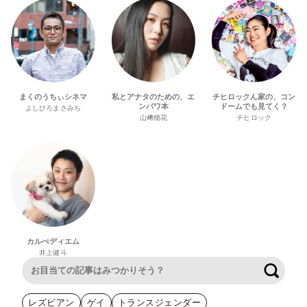
まくのうちぃシネマ
私とアナタのための、エ
チヒロックん家の、コン
ンパワ本
ドームでも見てく？
よしひろまさみち
山﨑穂花
チヒロック
カルぺディエム
井上健斗
検索
レズビアン
ゲイ
トランスジェンダー