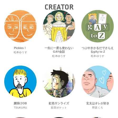
CREATOR
Pickles！
一生に一度も使わない
つぶやきかるだでさらえ
GAY会話
るgAy to Z
松本ゆうす
松本ゆうす
松本ゆうす
腰掛けOB
虹色サンライズ
玄太はオレが好き
TSUKURU
前田ポケット
野原くろ