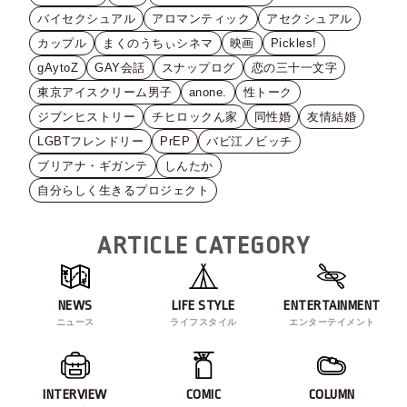
バイセクシュアル
アロマンティック
アセクシュアル
カップル
まくのうちぃシネマ
映画
Pickles!
gAytoZ
GAY会話
スナップログ
恋の三十一文字
東京アイスクリーム男子
anone.
性トーク
ジブンヒストリー
チヒロックん家
同性婚
友情結婚
LGBTフレンドリー
PrEP
バビ江ノビッチ
ブリアナ・ギガンテ
しんたか
自分らしく生きるプロジェクト
ARTICLE CATEGORY
NEWS
LIFE STYLE
ENTERTAINMENT
ニュース
ライフスタイル
エンターテイメント
INTERVIEW
COMIC
COLUMN