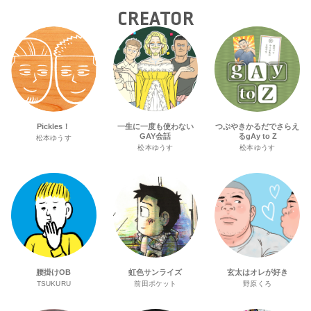
CREATOR
Pickles！
一生に一度も使わない
つぶやきかるだでさらえ
GAY会話
るgAy to Z
松本ゆうす
松本ゆうす
松本ゆうす
腰掛けOB
虹色サンライズ
玄太はオレが好き
TSUKURU
前田ポケット
野原くろ