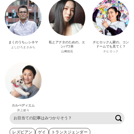
まくのうちぃシネマ
私とアナタのための、エ
チヒロックん家の、コン
ンパワ本
ドームでも見てく？
よしひろまさみち
山﨑穂花
チヒロック
カルぺディエム
井上健斗
検索
レズビアン
ゲイ
トランスジェンダー