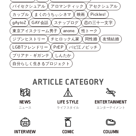
バイセクシュアル
アロマンティック
アセクシュアル
カップル
まくのうちぃシネマ
映画
Pickles!
gAytoZ
GAY会話
スナップログ
恋の三十一文字
東京アイスクリーム男子
anone.
性トーク
ジブンヒストリー
チヒロックん家
同性婚
友情結婚
LGBTフレンドリー
PrEP
バビ江ノビッチ
ブリアナ・ギガンテ
しんたか
自分らしく生きるプロジェクト
ARTICLE CATEGORY
NEWS
LIFE STYLE
ENTERTAINMENT
ニュース
ライフスタイル
エンターテイメント
INTERVIEW
COMIC
COLUMN