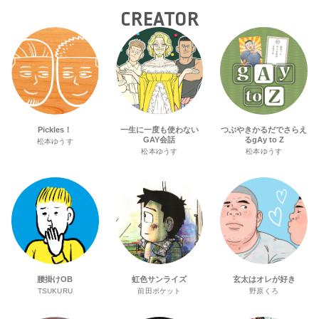
CREATOR
Pickles！
一生に一度も使わない
つぶやきかるだでさらえ
GAY会話
るgAy to Z
松本ゆうす
松本ゆうす
松本ゆうす
腰掛けOB
虹色サンライズ
玄太はオレが好き
TSUKURU
前田ポケット
野原くろ