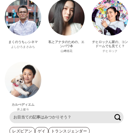
まくのうちぃシネマ
私とアナタのための、エ
チヒロックん家の、コン
ンパワ本
ドームでも見てく？
よしひろまさみち
山﨑穂花
チヒロック
カルぺディエム
井上健斗
検索
レズビアン
ゲイ
トランスジェンダー