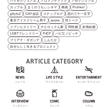
バイセクシュアル
アロマンティック
アセクシュアル
カップル
まくのうちぃシネマ
映画
Pickles!
gAytoZ
GAY会話
スナップログ
恋の三十一文字
東京アイスクリーム男子
anone.
性トーク
ジブンヒストリー
チヒロックん家
同性婚
友情結婚
LGBTフレンドリー
PrEP
バビ江ノビッチ
ブリアナ・ギガンテ
しんたか
自分らしく生きるプロジェクト
ARTICLE CATEGORY
NEWS
LIFE STYLE
ENTERTAINMENT
ニュース
ライフスタイル
エンターテイメント
INTERVIEW
COMIC
COLUMN
インタビュー
コミック
コラム