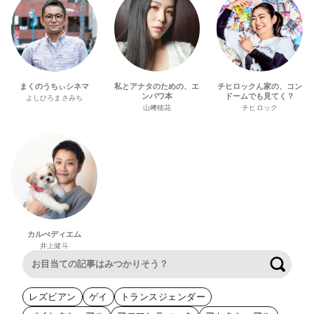
まくのうちぃシネマ
私とアナタのための、エ
チヒロックん家の、コン
ンパワ本
ドームでも見てく？
よしひろまさみち
山﨑穂花
チヒロック
カルぺディエム
井上健斗
検索
レズビアン
ゲイ
トランスジェンダー