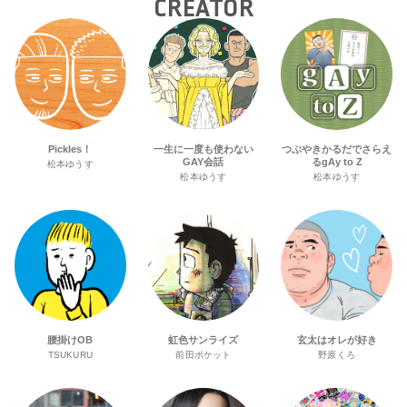
CREATOR
Pickles！
一生に一度も使わない
つぶやきかるだでさらえ
GAY会話
るgAy to Z
松本ゆうす
松本ゆうす
松本ゆうす
腰掛けOB
虹色サンライズ
玄太はオレが好き
TSUKURU
前田ポケット
野原くろ