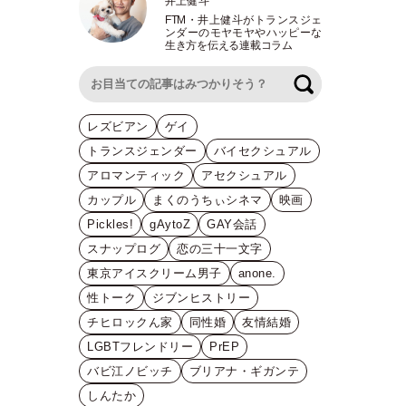
井上健斗
FTM
・
井上健斗がトランスジェ
ンダーのモヤモヤやハッピーな
生き方を伝える連載コラム
検索
レズビアン
ゲイ
トランスジェンダー
バイセクシュアル
アロマンティック
アセクシュアル
カップル
まくのうちぃシネマ
映画
Pickles!
gAytoZ
GAY会話
スナップログ
恋の三十一文字
東京アイスクリーム男子
anone.
性トーク
ジブンヒストリー
チヒロックん家
同性婚
友情結婚
LGBTフレンドリー
PrEP
バビ江ノビッチ
ブリアナ・ギガンテ
しんたか