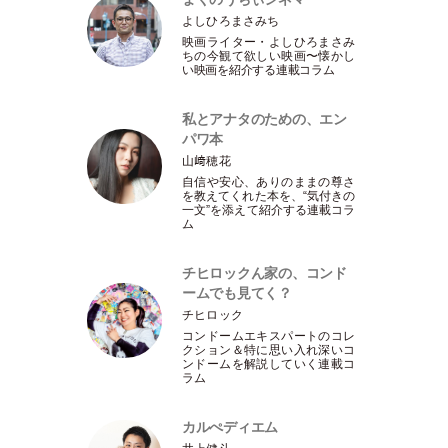
よしひろまさみち
映画ライター
・
よしひろまさみ
ちの今観て欲しい映画〜懐かし
い映画を紹介する連載コラム
私とアナタのための、エン
パワ本
山﨑穂花
自信や安心、ありのままの尊さ
を教えてくれた本を、“気付きの
一文”を添えて紹介する連載コラ
ム
チヒロックん家の、コンド
ームでも見てく？
チヒロック
コンドームエキスパートのコレ
クション＆特に思い入れ深いコ
ンドームを解説していく連載コ
ラム
カルぺディエム