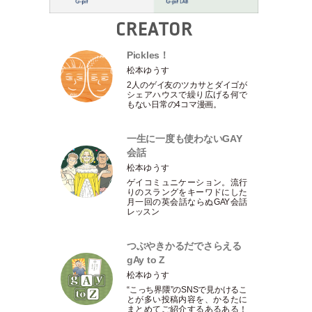
CREATOR
Pickles！
松本ゆうす
2人のゲイ友のツカサとダイゴが
シェアハウスで繰り広げる何で
もない日常の4コマ漫画。
一生に一度も使わないGAY
会話
松本ゆうす
ゲイコミュニケーション。流行
りのスラングをキーワドにした
月一回の英会話ならぬGAY会話
レッスン
つぶやきかるだでさらえる
gAy to Z
松本ゆうす
“こっち界隈”のSNSで見かけるこ
とが多い投稿内容を、かるたに
まとめてご紹介するあるある！