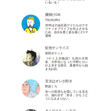
いるいる！
腰掛けOB
TSUKURU
30半ばの会社員ゲイたちがクオ
リティオブライフを向上させる
ため、自分を貫く姿を描く2コマ
漫画
虹色サンライズ
前田ポケット
《ゲイ上京物語》九州の片田
舎、大学生になった中野ヒロシ
が上京する前日、真夜中から始
まるお話。
玄太はオレが好き
野原くろ
光への気持ちを隠している玄太
の、溢れ出す
「
好き
」
がもうど
うにも止まらない。
まくのうちぃシネマ