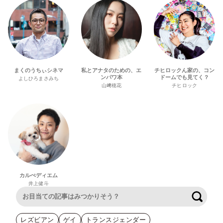
まくのうちぃシネマ
私とアナタのための、エ
チヒロックん家の、コン
ンパワ本
ドームでも見てく？
よしひろまさみち
山﨑穂花
チヒロック
カルぺディエム
井上健斗
検索
レズビアン
ゲイ
トランスジェンダー