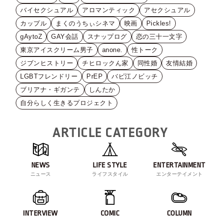
バイセクシュアル
アロマンティック
アセクシュアル
カップル
まくのうちぃシネマ
映画
Pickles!
gAytoZ
GAY会話
スナップログ
恋の三十一文字
東京アイスクリーム男子
anone.
性トーク
ジブンヒストリー
チヒロックん家
同性婚
友情結婚
LGBTフレンドリー
PrEP
バビ江ノビッチ
ブリアナ・ギガンテ
しんたか
自分らしく生きるプロジェクト
ARTICLE CATEGORY
NEWS
LIFE STYLE
ENTERTAINMENT
ニュース
ライフスタイル
エンターテイメント
INTERVIEW
COMIC
COLUMN