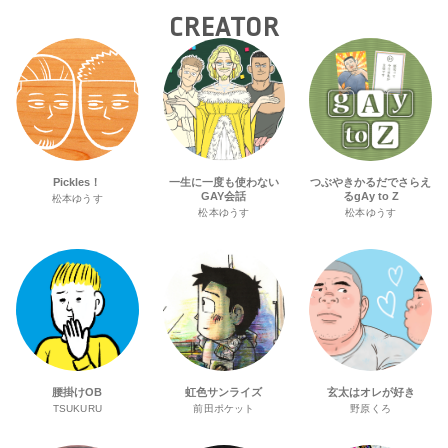
CREATOR
Pickles！
一生に一度も使わない
つぶやきかるだでさらえ
GAY会話
るgAy to Z
松本ゆうす
松本ゆうす
松本ゆうす
腰掛けOB
虹色サンライズ
玄太はオレが好き
TSUKURU
前田ポケット
野原くろ