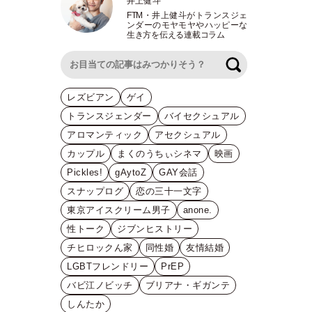
井上健斗
FTM
・
井上健斗がトランスジェ
ンダーのモヤモヤやハッピーな
生き方を伝える連載コラム
検索
レズビアン
ゲイ
トランスジェンダー
バイセクシュアル
アロマンティック
アセクシュアル
カップル
まくのうちぃシネマ
映画
Pickles!
gAytoZ
GAY会話
スナップログ
恋の三十一文字
東京アイスクリーム男子
anone.
性トーク
ジブンヒストリー
チヒロックん家
同性婚
友情結婚
LGBTフレンドリー
PrEP
バビ江ノビッチ
ブリアナ・ギガンテ
しんたか