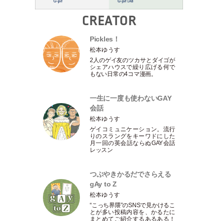
CREATOR
Pickles！
松本ゆうす
2人のゲイ友のツカサとダイゴが
シェアハウスで繰り広げる何で
もない日常の4コマ漫画。
一生に一度も使わないGAY
会話
松本ゆうす
ゲイコミュニケーション。流行
りのスラングをキーワドにした
月一回の英会話ならぬGAY会話
レッスン
つぶやきかるだでさらえる
gAy to Z
松本ゆうす
“こっち界隈”のSNSで見かけるこ
とが多い投稿内容を、かるたに
まとめてご紹介するあるある！