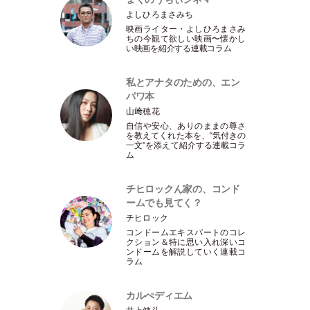
よしひろまさみち
映画ライター
・
よしひろまさみ
ちの今観て欲しい映画〜懐かし
い映画を紹介する連載コラム
私とアナタのための、エン
パワ本
山﨑穂花
自信や安心、ありのままの尊さ
を教えてくれた本を、“気付きの
一文”を添えて紹介する連載コラ
ム
チヒロックん家の、コンド
ームでも見てく？
チヒロック
コンドームエキスパートのコレ
クション＆特に思い入れ深いコ
ンドームを解説していく連載コ
ラム
カルぺディエム