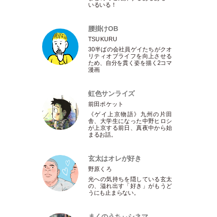
いるいる！
腰掛けOB
TSUKURU
30半ばの会社員ゲイたちがクオ
リティオブライフを向上させる
ため、自分を貫く姿を描く2コマ
漫画
虹色サンライズ
前田ポケット
《ゲイ上京物語》九州の片田
舎、大学生になった中野ヒロシ
が上京する前日、真夜中から始
まるお話。
玄太はオレが好き
野原くろ
光への気持ちを隠している玄太
の、溢れ出す
「
好き
」
がもうど
うにも止まらない。
まくのうちぃシネマ