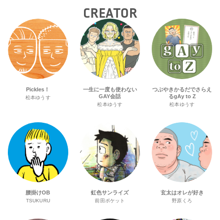
CREATOR
Pickles！
一生に一度も使わない
つぶやきかるだでさらえ
GAY会話
るgAy to Z
松本ゆうす
松本ゆうす
松本ゆうす
腰掛けOB
虹色サンライズ
玄太はオレが好き
TSUKURU
前田ポケット
野原くろ