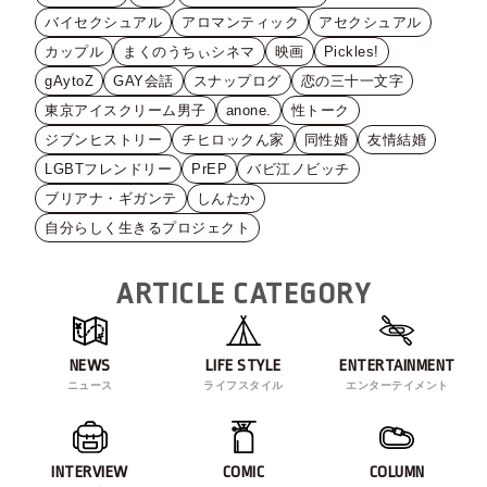
バイセクシュアル
アロマンティック
アセクシュアル
カップル
まくのうちぃシネマ
映画
Pickles!
gAytoZ
GAY会話
スナップログ
恋の三十一文字
東京アイスクリーム男子
anone.
性トーク
ジブンヒストリー
チヒロックん家
同性婚
友情結婚
LGBTフレンドリー
PrEP
バビ江ノビッチ
ブリアナ・ギガンテ
しんたか
自分らしく生きるプロジェクト
ARTICLE CATEGORY
NEWS
LIFE STYLE
ENTERTAINMENT
ニュース
ライフスタイル
エンターテイメント
INTERVIEW
COMIC
COLUMN