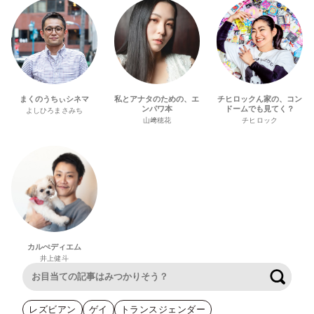
まくのうちぃシネマ
私とアナタのための、エ
チヒロックん家の、コン
ンパワ本
ドームでも見てく？
よしひろまさみち
山﨑穂花
チヒロック
カルぺディエム
井上健斗
検索
レズビアン
ゲイ
トランスジェンダー