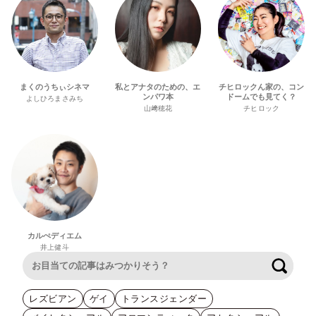
まくのうちぃシネマ
私とアナタのための、エ
チヒロックん家の、コン
ンパワ本
ドームでも見てく？
よしひろまさみち
山﨑穂花
チヒロック
カルぺディエム
井上健斗
検索
レズビアン
ゲイ
トランスジェンダー