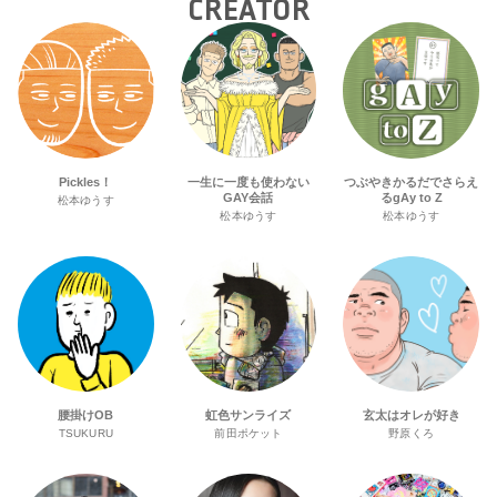
CREATOR
Pickles！
一生に一度も使わない
つぶやきかるだでさらえ
GAY会話
るgAy to Z
松本ゆうす
松本ゆうす
松本ゆうす
腰掛けOB
虹色サンライズ
玄太はオレが好き
TSUKURU
前田ポケット
野原くろ