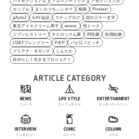
バイセクシュアル
アロマンティック
アセクシュアル
カップル
まくのうちぃシネマ
映画
Pickles!
gAytoZ
GAY会話
スナップログ
恋の三十一文字
東京アイスクリーム男子
anone.
性トーク
ジブンヒストリー
チヒロックん家
同性婚
友情結婚
LGBTフレンドリー
PrEP
バビ江ノビッチ
ブリアナ・ギガンテ
しんたか
自分らしく生きるプロジェクト
ARTICLE CATEGORY
NEWS
LIFE STYLE
ENTERTAINMENT
ニュース
ライフスタイル
エンターテイメント
INTERVIEW
COMIC
COLUMN
インタビュー
コミック
コラム