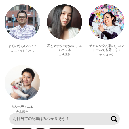
まくのうちぃシネマ
私とアナタのための、エ
チヒロックん家の、コン
ンパワ本
ドームでも見てく？
よしひろまさみち
山﨑穂花
チヒロック
カルぺディエム
井上健斗
検索