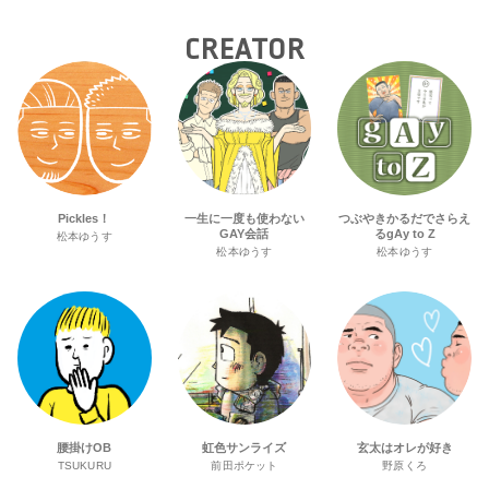
CREATOR
Pickles！
一生に一度も使わない
つぶやきかるだでさらえ
GAY会話
るgAy to Z
松本ゆうす
松本ゆうす
松本ゆうす
腰掛けOB
虹色サンライズ
玄太はオレが好き
TSUKURU
前田ポケット
野原くろ