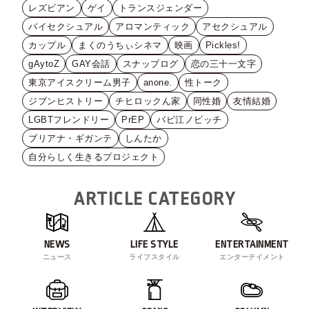
レズビアン
ゲイ
トランスジェンダー
バイセクシュアル
アロマンティック
アセクシュアル
カップル
まくのうちぃシネマ
映画
Pickles!
gAytoZ
GAY会話
スナップログ
恋の三十一文字
東京アイスクリーム男子
anone.
性トーク
ジブンヒストリー
チヒロックん家
同性婚
友情結婚
LGBTフレンドリー
PrEP
バビ江ノビッチ
ブリアナ・ギガンテ
しんたか
自分らしく生きるプロジェクト
ARTICLE CATEGORY
NEWS
LIFE STYLE
ENTERTAINMENT
ニュース
ライフスタイル
エンターテイメント