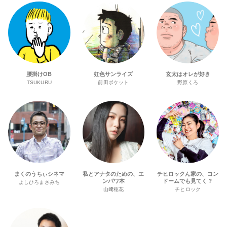
腰掛けOB
虹色サンライズ
玄太はオレが好き
TSUKURU
前田ポケット
野原くろ
まくのうちぃシネマ
私とアナタのための、エ
チヒロックん家の、コン
ンパワ本
ドームでも見てく？
よしひろまさみち
山﨑穂花
チヒロック