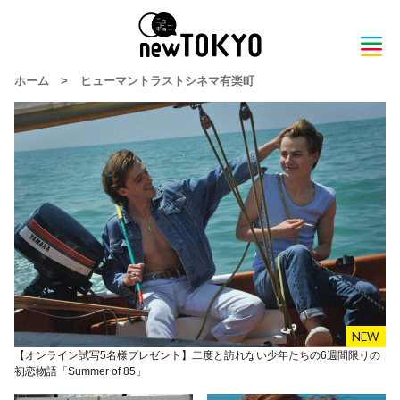
ホーム
>
ヒューマントラストシネマ有楽町
【オンライン試写5名様プレゼント】二度と訪れない少年たちの6週間限りの
初恋物語「Summer of 85」