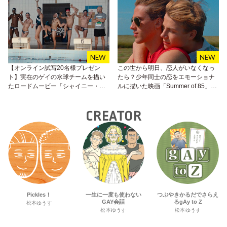
【オンライン試写20名様プレゼン
この世から明日、恋人がいなくなっ
ト】実在のゲイの水球チームを描い
たら？少年同士の恋をエモーショナ
たロードムービー「シャイニー・シ
ルに描いた映画「Summer of 85」が
ュリンプス！愉快で愛しい仲間た
8月20日より公開
ち」
CREATOR
Pickles！
一生に一度も使わない
つぶやきかるだでさらえ
GAY会話
るgAy to Z
松本ゆうす
松本ゆうす
松本ゆうす