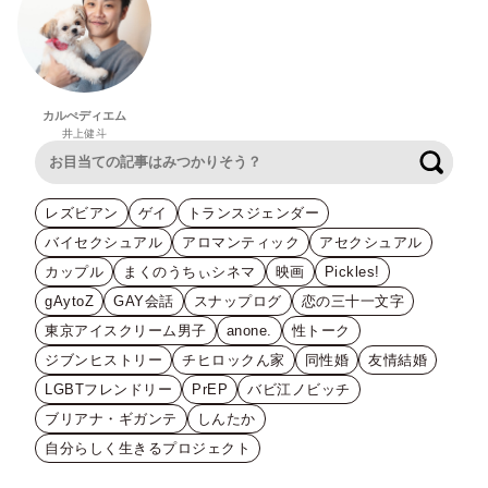
カルぺディエム
井上健斗
検索
レズビアン
ゲイ
トランスジェンダー
バイセクシュアル
アロマンティック
アセクシュアル
カップル
まくのうちぃシネマ
映画
Pickles!
gAytoZ
GAY会話
スナップログ
恋の三十一文字
東京アイスクリーム男子
anone.
性トーク
ジブンヒストリー
チヒロックん家
同性婚
友情結婚
LGBTフレンドリー
PrEP
バビ江ノビッチ
ブリアナ・ギガンテ
しんたか
自分らしく生きるプロジェクト