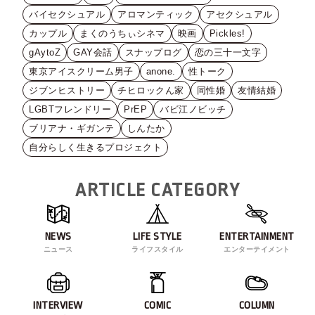
バイセクシュアル
アロマンティック
アセクシュアル
カップル
まくのうちぃシネマ
映画
Pickles!
gAytoZ
GAY会話
スナップログ
恋の三十一文字
東京アイスクリーム男子
anone.
性トーク
ジブンヒストリー
チヒロックん家
同性婚
友情結婚
LGBTフレンドリー
PrEP
バビ江ノビッチ
ブリアナ・ギガンテ
しんたか
自分らしく生きるプロジェクト
ARTICLE CATEGORY
NEWS
LIFE STYLE
ENTERTAINMENT
ニュース
ライフスタイル
エンターテイメント
INTERVIEW
COMIC
COLUMN