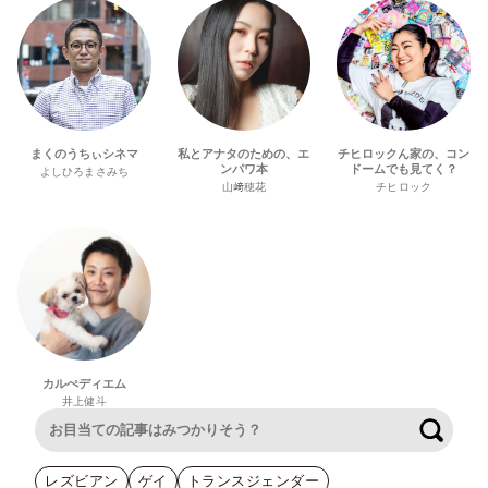
まくのうちぃシネマ
私とアナタのための、エ
チヒロックん家の、コン
ンパワ本
ドームでも見てく？
よしひろまさみち
山﨑穂花
チヒロック
カルぺディエム
井上健斗
検索
レズビアン
ゲイ
トランスジェンダー