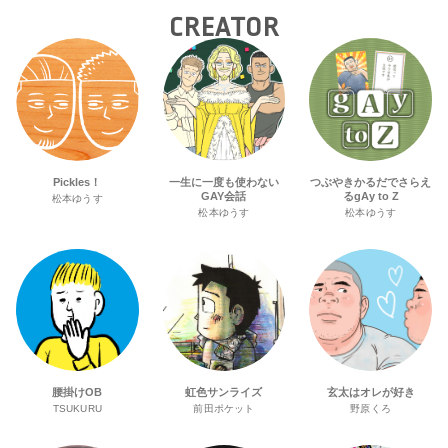
CREATOR
Pickles！
一生に一度も使わない
つぶやきかるだでさらえ
GAY会話
るgAy to Z
松本ゆうす
松本ゆうす
松本ゆうす
腰掛けOB
虹色サンライズ
玄太はオレが好き
TSUKURU
前田ポケット
野原くろ