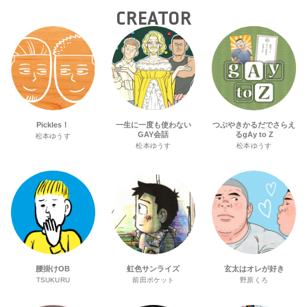
CREATOR
Pickles！
一生に一度も使わない
つぶやきかるだでさらえ
GAY会話
るgAy to Z
松本ゆうす
松本ゆうす
松本ゆうす
腰掛けOB
虹色サンライズ
玄太はオレが好き
TSUKURU
前田ポケット
野原くろ