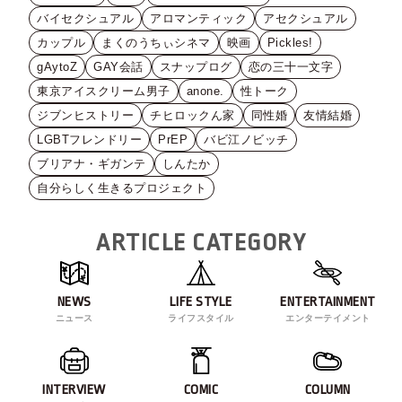
バイセクシュアル
アロマンティック
アセクシュアル
カップル
まくのうちぃシネマ
映画
Pickles!
gAytoZ
GAY会話
スナップログ
恋の三十一文字
東京アイスクリーム男子
anone.
性トーク
ジブンヒストリー
チヒロックん家
同性婚
友情結婚
LGBTフレンドリー
PrEP
バビ江ノビッチ
ブリアナ・ギガンテ
しんたか
自分らしく生きるプロジェクト
ARTICLE CATEGORY
NEWS
LIFE STYLE
ENTERTAINMENT
ニュース
ライフスタイル
エンターテイメント
INTERVIEW
COMIC
COLUMN