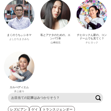
まくのうちぃシネマ
私とアナタのための、エ
チヒロックん家の、コン
ンパワ本
ドームでも見てく？
よしひろまさみち
山﨑穂花
チヒロック
カルぺディエム
井上健斗
検索
レズビアン
ゲイ
トランスジェンダー