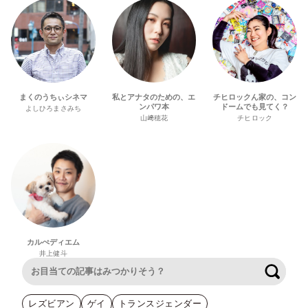
まくのうちぃシネマ
私とアナタのための、エ
チヒロックん家の、コン
ンパワ本
ドームでも見てく？
よしひろまさみち
山﨑穂花
チヒロック
カルぺディエム
井上健斗
検索
レズビアン
ゲイ
トランスジェンダー