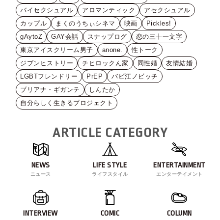
バイセクシュアル
アロマンティック
アセクシュアル
カップル
まくのうちぃシネマ
映画
Pickles!
gAytoZ
GAY会話
スナップログ
恋の三十一文字
東京アイスクリーム男子
anone.
性トーク
ジブンヒストリー
チヒロックん家
同性婚
友情結婚
LGBTフレンドリー
PrEP
バビ江ノビッチ
ブリアナ・ギガンテ
しんたか
自分らしく生きるプロジェクト
ARTICLE CATEGORY
NEWS
LIFE STYLE
ENTERTAINMENT
ニュース
ライフスタイル
エンターテイメント
INTERVIEW
COMIC
COLUMN