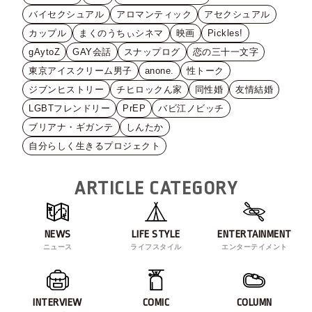
バイセクシュアル
アロマンティック
アセクシュアル
カップル
まくのうちぃシネマ
映画
Pickles!
gAytoZ
GAY会話
スナップログ
恋の三十一文字
東京アイスクリーム男子
anone.
性トーク
ジブンヒストリー
チヒロックん家
同性婚
友情結婚
LGBTフレンドリー
PrEP
バビ江ノビッチ
ブリアナ・ギガンテ
しんたか
自分らしく生きるプロジェクト
ARTICLE CATEGORY
NEWS
LIFE STYLE
ENTERTAINMENT
ニュース
ライフスタイル
エンターテイメント
INTERVIEW
COMIC
COLUMN