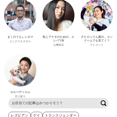
まくのうちぃシネマ
私とアナタのための、エ
チヒロックん家の、コン
ンパワ本
ドームでも見てく？
よしひろまさみち
山﨑穂花
チヒロック
カルぺディエム
井上健斗
検索
レズビアン
ゲイ
トランスジェンダー