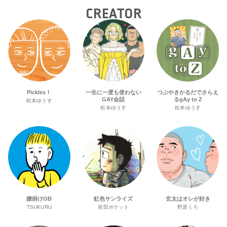
CREATOR
Pickles！
一生に一度も使わない
つぶやきかるだでさらえ
GAY会話
るgAy to Z
松本ゆうす
松本ゆうす
松本ゆうす
腰掛けOB
虹色サンライズ
玄太はオレが好き
TSUKURU
前田ポケット
野原くろ