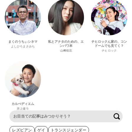
まくのうちぃシネマ
私とアナタのための、エ
チヒロックん家の、コン
ンパワ本
ドームでも見てく？
よしひろまさみち
山﨑穂花
チヒロック
カルぺディエム
井上健斗
検索
レズビアン
ゲイ
トランスジェンダー