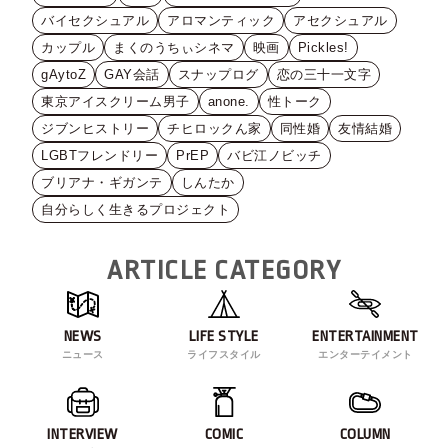
バイセクシュアル
アロマンティック
アセクシュアル
カップル
まくのうちぃシネマ
映画
Pickles!
gAytoZ
GAY会話
スナップログ
恋の三十一文字
東京アイスクリーム男子
anone.
性トーク
ジブンヒストリー
チヒロックん家
同性婚
友情結婚
LGBTフレンドリー
PrEP
バビ江ノビッチ
ブリアナ・ギガンテ
しんたか
自分らしく生きるプロジェクト
ARTICLE CATEGORY
NEWS
LIFE STYLE
ENTERTAINMENT
ニュース
ライフスタイル
エンターテイメント
INTERVIEW
COMIC
COLUMN