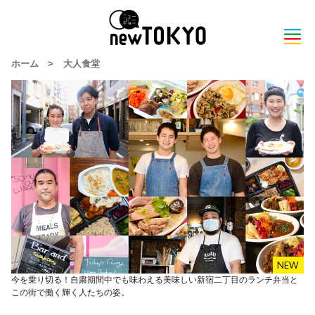
ホーム
>
大人食堂
今を乗り切る！自粛期間中でも味わえる美味しい新宿二丁目のランチ弁当と
この街で働く輝く人たちの姿。