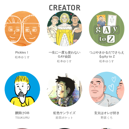
CREATOR
Pickles！
一生に一度も使わない
つぶやきかるだでさらえ
GAY会話
るgAy to Z
松本ゆうす
松本ゆうす
松本ゆうす
腰掛けOB
虹色サンライズ
玄太はオレが好き
TSUKURU
前田ポケット
野原くろ