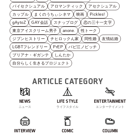
バイセクシュアル
アロマンティック
アセクシュアル
カップル
まくのうちぃシネマ
映画
Pickles!
gAytoZ
GAY会話
スナップログ
恋の三十一文字
東京アイスクリーム男子
anone.
性トーク
ジブンヒストリー
チヒロックん家
同性婚
友情結婚
LGBTフレンドリー
PrEP
バビ江ノビッチ
ブリアナ・ギガンテ
しんたか
自分らしく生きるプロジェクト
ARTICLE CATEGORY
NEWS
LIFE STYLE
ENTERTAINMENT
ニュース
ライフスタイル
エンターテイメント
INTERVIEW
COMIC
COLUMN