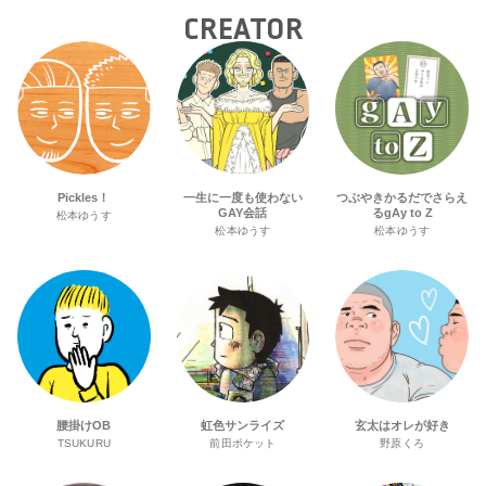
CREATOR
Pickles！
一生に一度も使わない
つぶやきかるだでさらえ
GAY会話
るgAy to Z
松本ゆうす
松本ゆうす
松本ゆうす
腰掛けOB
虹色サンライズ
玄太はオレが好き
TSUKURU
前田ポケット
野原くろ