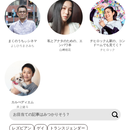
まくのうちぃシネマ
私とアナタのための、エ
チヒロックん家の、コン
ンパワ本
ドームでも見てく？
よしひろまさみち
山﨑穂花
チヒロック
カルぺディエム
井上健斗
検索
レズビアン
ゲイ
トランスジェンダー