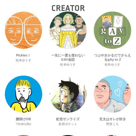
CREATOR
Pickles！
一生に一度も使わない
つぶやきかるだでさらえ
GAY会話
るgAy to Z
松本ゆうす
松本ゆうす
松本ゆうす
腰掛けOB
虹色サンライズ
玄太はオレが好き
TSUKURU
前田ポケット
野原くろ