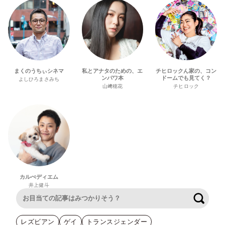
まくのうちぃシネマ
私とアナタのための、エ
チヒロックん家の、コン
ンパワ本
ドームでも見てく？
よしひろまさみち
山﨑穂花
チヒロック
カルぺディエム
井上健斗
検索
レズビアン
ゲイ
トランスジェンダー