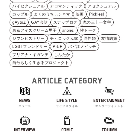
バイセクシュアル
アロマンティック
アセクシュアル
カップル
まくのうちぃシネマ
映画
Pickles!
gAytoZ
GAY会話
スナップログ
恋の三十一文字
東京アイスクリーム男子
anone.
性トーク
ジブンヒストリー
チヒロックん家
同性婚
友情結婚
LGBTフレンドリー
PrEP
バビ江ノビッチ
ブリアナ・ギガンテ
しんたか
自分らしく生きるプロジェクト
ARTICLE CATEGORY
NEWS
LIFE STYLE
ENTERTAINMENT
ニュース
ライフスタイル
エンターテイメント
INTERVIEW
COMIC
COLUMN