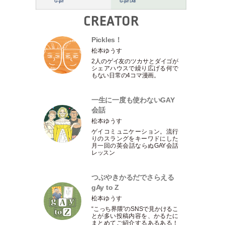
CREATOR
Pickles！
松本ゆうす
2人のゲイ友のツカサとダイゴが
シェアハウスで繰り広げる何で
もない日常の4コマ漫画。
一生に一度も使わないGAY
会話
松本ゆうす
ゲイコミュニケーション。流行
りのスラングをキーワドにした
月一回の英会話ならぬGAY会話
レッスン
つぶやきかるだでさらえる
gAy to Z
松本ゆうす
“こっち界隈”のSNSで見かけるこ
とが多い投稿内容を、かるたに
まとめてご紹介するあるある！