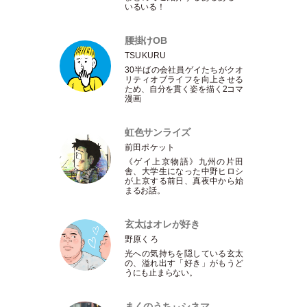
いるいる！
腰掛けOB
TSUKURU
30半ばの会社員ゲイたちがクオ
リティオブライフを向上させる
ため、自分を貫く姿を描く2コマ
漫画
虹色サンライズ
前田ポケット
《ゲイ上京物語》九州の片田
舎、大学生になった中野ヒロシ
が上京する前日、真夜中から始
まるお話。
玄太はオレが好き
野原くろ
光への気持ちを隠している玄太
の、溢れ出す
「
好き
」
がもうど
うにも止まらない。
まくのうちぃシネマ