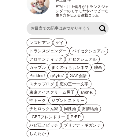
井上健斗
FTM
・
井上健斗がトランスジェ
ンダーのモヤモヤやハッピーな
生き方を伝える連載コラム
検索
レズビアン
ゲイ
トランスジェンダー
バイセクシュアル
アロマンティック
アセクシュアル
カップル
まくのうちぃシネマ
映画
Pickles!
gAytoZ
GAY会話
スナップログ
恋の三十一文字
東京アイスクリーム男子
anone.
性トーク
ジブンヒストリー
チヒロックん家
同性婚
友情結婚
LGBTフレンドリー
PrEP
バビ江ノビッチ
ブリアナ・ギガンテ
しんたか