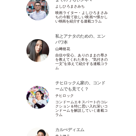
よしひろまさみち
映画ライター
・
よしひろまさみ
ちの今観て欲しい映画〜懐かし
い映画を紹介する連載コラム
私とアナタのための、エン
パワ本
山﨑穂花
自信や安心、ありのままの尊さ
を教えてくれた本を、“気付きの
一文”を添えて紹介する連載コラ
ム
チヒロックん家の、コンド
ームでも見てく？
チヒロック
コンドームエキスパートのコレ
クション＆特に思い入れ深いコ
ンドームを解説していく連載コ
ラム
カルぺディエム