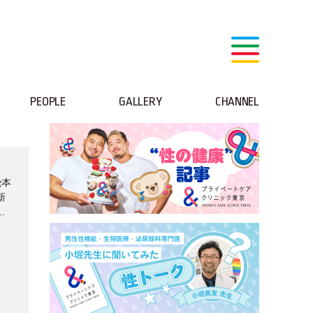
PEOPLE
GALLERY
CHANNEL
松本
新
る